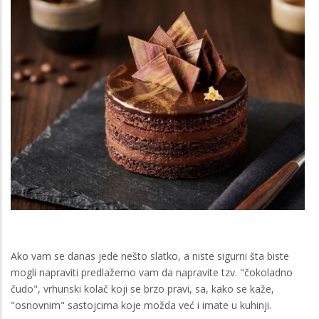
Ako vam se danas jede nešto slatko, a niste sigurni šta biste
mogli napraviti predlažemo vam da napravite tzv. "čokoladno
čudo", vrhunski kolač koji se brzo pravi, sa, kako se kaže,
"osnovnim" sastojcima koje možda već i imate u kuhinji.