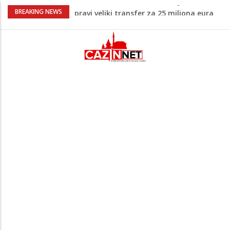
Psihijatrica: Ovo je greška koju većina
BREAKING NEWS
roditelja radi dok razgovara s
tinejdžerima
Na Ahiret preselila Tahirović (rođ.
Ćoralić) Alije
FIFA stala u odbranu Infantina nakon
skandala sa ljubavnicom
Meso koje se topi u ustima: Jednostavan
recept za sočnu junetinu u saftu
Potvrda i iz kluba: Dženan Pejčinović
pravi veliki transfer za 25 miliona eura