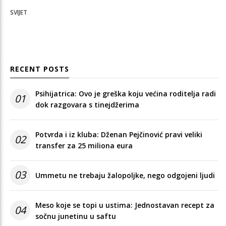
SVIJET
RECENT POSTS
Psihijatrica: Ovo je greška koju većina roditelja radi
01
dok razgovara s tinejdžerima
Potvrda i iz kluba: Dženan Pejčinović pravi veliki
02
transfer za 25 miliona eura
03
Ummetu ne trebaju žalopoljke, nego odgojeni ljudi
Meso koje se topi u ustima: Jednostavan recept za
04
sočnu junetinu u saftu