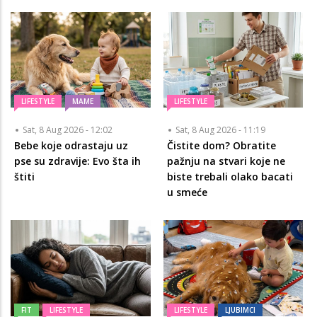
LIFESTYLE
MAME
LIFESTYLE
Sat, 8 Aug 2026 - 12:02
Sat, 8 Aug 2026 - 11:19
Bebe koje odrastaju uz
Čistite dom? Obratite
pse su zdravije: Evo šta ih
pažnju na stvari koje ne
štiti
biste trebali olako bacati
u smeće
FIT
LIFESTYLE
LIFESTYLE
LJUBIMCI