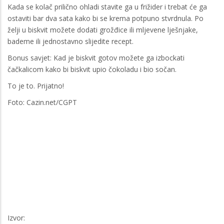
Kada se kolač prilično ohladi stavite ga u frižider i trebat će ga
ostaviti bar dva sata kako bi se krema potpuno stvrdnula. Po
želji u biskvit možete dodati grožđice ili mljevene lješnjake,
bademe ili jednostavno slijedite recept.
Bonus savjet: Kad je biskvit gotov možete ga izbockati
čačkalicom kako bi biskvit upio čokoladu i bio sočan.
To je to. Prijatno!
Foto: Cazin.net/CGPT
Izvor: