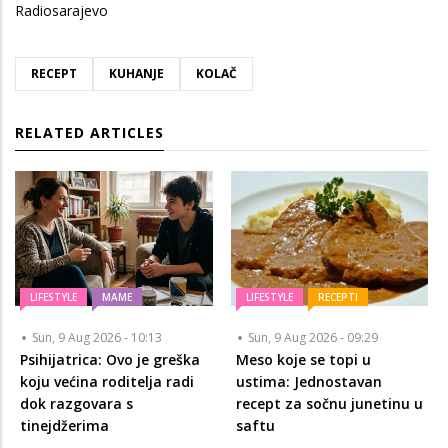
Radiosarajevo
RECEPT
KUHANJE
KOLAČ
RELATED ARTICLES
LIFESTYLE
MAME
LIFESTYLE
RECEPTI
Sun, 9 Aug 2026 - 10:13
Sun, 9 Aug 2026 - 09:29
Psihijatrica: Ovo je greška
Meso koje se topi u
koju većina roditelja radi
ustima: Jednostavan
dok razgovara s
recept za sočnu junetinu u
tinejdžerima
saftu