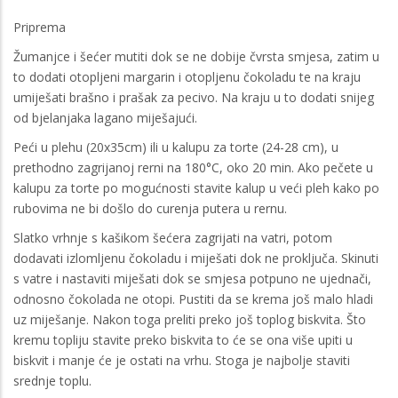
Priprema
Žumanjce i šećer mutiti dok se ne dobije čvrsta smjesa, zatim u
to dodati otopljeni margarin i otopljenu čokoladu te na kraju
umiješati brašno i prašak za pecivo. Na kraju u to dodati snijeg
od bjelanjaka lagano miješajući.
Peći u plehu (20x35cm) ili u kalupu za torte (24-28 cm), u
prethodno zagrijanoj rerni na 180°C, oko 20 min. Ako pečete u
kalupu za torte po mogućnosti stavite kalup u veći pleh kako po
rubovima ne bi došlo do curenja putera u rernu.
Slatko vrhnje s kašikom šećera zagrijati na vatri, potom
dodavati izlomljenu čokoladu i miješati dok ne proključa. Skinuti
s vatre i nastaviti miješati dok se smjesa potpuno ne ujednači,
odnosno čokolada ne otopi. Pustiti da se krema još malo hladi
uz miješanje. Nakon toga preliti preko još toplog biskvita. Što
kremu topliju stavite preko biskvita to će se ona više upiti u
biskvit i manje će je ostati na vrhu. Stoga je najbolje staviti
srednje toplu.