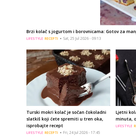
Brzi kolač s jogurtom i borovnicama: Gotov za man
Sat, 25 Jul 2026 - 09:13
LIFESTYLE
RECEPTI
Turski mokri kolač je sočan čokoladni
Ljetni ko
slatkiš koji ćete spremiti u tren oka,
minuta, o
isprobajte recept
LIFESTYLE
R
Fri, 24 Jul 2026 - 17:45
LIFESTYLE
RECEPTI