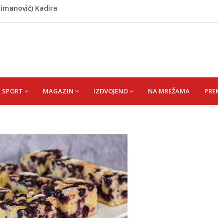
omaraton stigao u Bosanski Petrovac
 i poslala poruku o Srebrenici: Kad svi priznamo genocid,
A) SENAD
pet 'pržionica': BH Meteo najavljuje novi toplotni val
hrimanović) Kadira
SPORT
MAGAZIN
IZDVOJENO
NA MREŽAMA
PRE