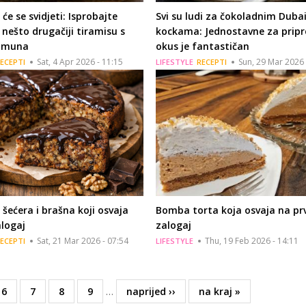
e se svidjeti: Isprobajte
Svi su ludi za čokoladnim Duba
 nešto drugačiji tiramisu s
kockama: Jednostavne za prip
limuna
okus je fantastičan
Sat, 4 Apr 2026 - 11:15
Sun, 29 Mar 2026 
ECEPTI
LIFESTYLE
RECEPTI
 šećera i brašna koji osvaja
Bomba torta koja osvaja na prv
alogaj
zalogaj
Sat, 21 Mar 2026 - 07:54
Thu, 19 Feb 2026 - 14:11
ECEPTI
LIFESTYLE
Page
6
Page
7
Page
8
Page
9
…
Next
naprijed ››
Last
na kraj »