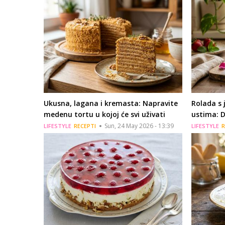
Ukusna, lagana i kremasta: Napravite
Rolada s 
medenu tortu u kojoj će svi uživati
ustima: De
Sun, 24 May 2026 - 13:39
LIFESTYLE
RECEPTI
LIFESTYLE
R