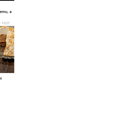
i
remu, a
- 10:27
i