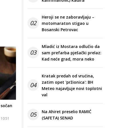
Kahrimanović) Kadira
Heroji se ne zaboravljaju –
02
motomaraton stigao u
Bosanski Petrovac
Mladić iz Mostara odlučio da
03
sam prefarba pješački prelaz:
Kad neće grad, mora neko
Kratak predah od vrućina,
zatim opet 'pržionica': BH
04
Meteo najavljuje novi toplotni
val
 sočan
Na Ahiret preselio RAMIĆ
05
(SAFETA) SENAD
 10:51