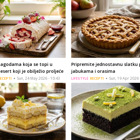
jagodama koja se topi u
Pripremite jednostavnu slatku 
sert koji je obilježio proljeće
jabukama i orasima
Sun, 24 May 2026 - 10:43
Sun, 19 Apr 2026 
ECEPTI
LIFESTYLE
RECEPTI