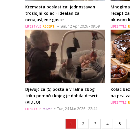
Kremasta poslastica: Jednostavan
Mnogima ć
troslojni kolač - idealan za
recept za
nenajavljene goste
okusom 
Sun, 12 Apr 2026 - 09:59
LIFESTYLE
RECEPTI
LIFESTYLE
R
Djevojčica (5) postala viralna zbog
Kolač bez
trika pomoću kojeg je dobila desert
na prvi z
(VIDEO)
LIFESTYLE
R
Tue, 24 Mar 2026 - 22:44
LIFESTYLE
MAME
Current
1
Page
2
Page
3
Page
4
Page
5
Pagination