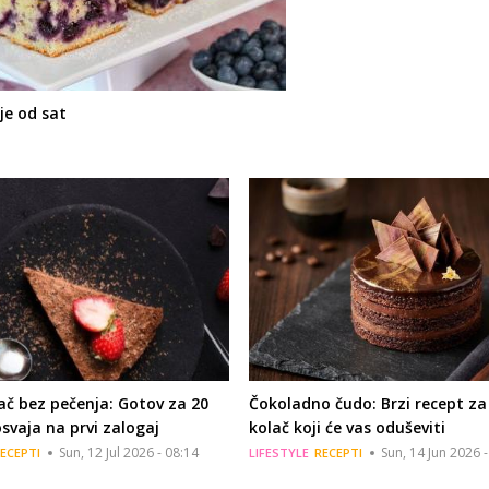
je od sat
lač bez pečenja: Gotov za 20
Čokoladno čudo: Brzi recept za
svaja na prvi zalogaj
kolač koji će vas oduševiti
Sun, 12 Jul 2026 - 08:14
Sun, 14 Jun 2026 -
ECEPTI
LIFESTYLE
RECEPTI