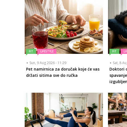
FIT
LIFESTYLE
FIT
LI
Sun, 9 Aug 2026 - 11:29
Sat, 8 A
Pet namirnica za doručak koje će vas
Doktori 
držati sitima sve do ručka
spavanj
izgublje