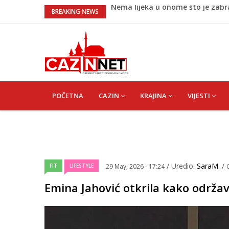
Umjetnost usporenosti – Kako sav
BREAKING NEWS
Maloljetnik u policijskoj stanici 
Razmišljate koji automobil kupit
Pet namirnica za doručak koje će
Nema lijeka u onome što je zab
MAIN
NAVIGATION
POČETNA
CAZIN
KRAJINA
VIJESTI
/ Uredio:
SaraM.
/
FIT
LIFESTYLE
29 May, 2026 - 17:24
Emina Jahović otkrila kako održav