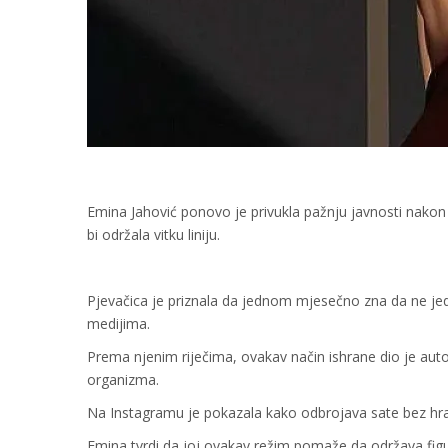
Emina Jahović ponovo je privukla pažnju javnosti nakon
bi održala vitku liniju.
Pjevačica je priznala da jednom mjesečno zna da ne jede
medijima.
Prema njenim riječima, ovakav način ishrane dio je aut
organizma.
Na Instagramu je pokazala kako odbrojava sate bez hran
Emina tvrdi da joj ovakav režim pomaže da održava figuru