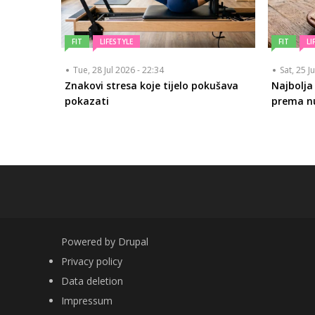
FIT
LIFESTYLE
FIT
LI
Tue, 28 Jul 2026 - 22:34
Sat, 25 J
Znakovi stresa koje tijelo pokušava
Najbolja 
pokazati
prema nu
Powered by
Drupal
FOOTER
Privacy policy
Data deletion
Impressum