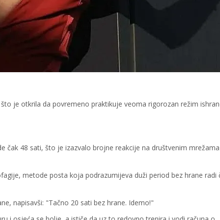
 što je otkrila da povremeno praktikuje veoma rigorozan režim ishran
 čak 48 sati, što je izazvalo brojne reakcije na društvenim mrežama 
ofagije, metode posta koja podrazumijeva duži period bez hrane radi 
e, napisavši: "Tačno 20 sati bez hrane. Idemo!"
 i osjeća se bolje, a ističe da uz to redovno trenira i vodi računa o