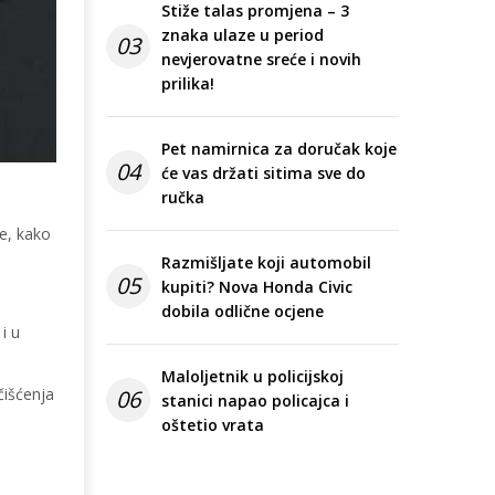
Stiže talas promjena – 3
znaka ulaze u period
03
nevjerovatne sreće i novih
prilika!
Pet namirnica za doručak koje
04
će vas držati sitima sve do
ručka
e, kako
Razmišljate koji automobil
05
kupiti? Nova Honda Civic
dobila odlične ocjene
i u
Maloljetnik u policijskoj
čišćenja
06
stanici napao policajca i
oštetio vrata