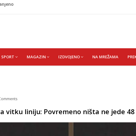
ladati "spori vikend" i zaista se odmoriti
napao policajca i oštetio vrata
i? Nova Honda Civic dobila odlične ocjene
 vas držati sitima sve do ručka
ranjeno
SPORT
MAGAZIN
IZDVOJENO
NA MREŽAMA
PRE
Comments
a vitku liniju: Povremeno ništa ne jede 48 