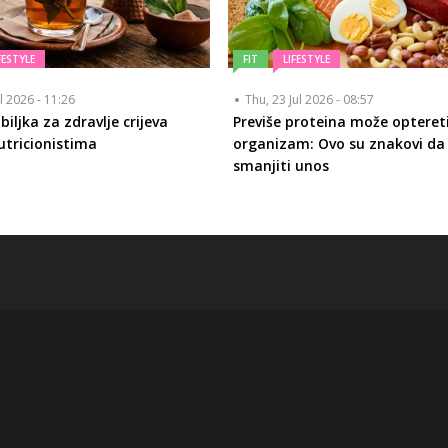
FESTYLE
FIT
LIFESTYLE
ul 2026 - 11:26
Thu, 23 Jul 2026 - 08:57
biljka za zdravlje crijeva
Previše proteina može optereti
tricionistima
organizam: Ovo su znakovi da
smanjiti unos