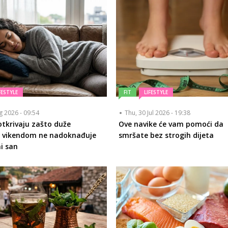
FESTYLE
FIT
LIFESTYLE
ug 2026 - 09:54
Thu, 30 Jul 2026 - 19:38
otkrivaju zašto duže
Ove navike će vam pomoći da
e vikendom ne nadoknađuje
smršate bez strogih dijeta
ni san