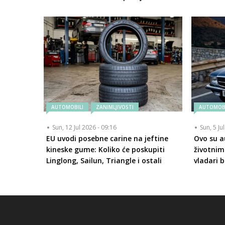
AUTOMOBILI
ZANIMLJIVOSTI
AUTOMOBI
Sun, 12 Jul 2026 - 09:16
Sun, 5 Ju
EU uvodi posebne carine na jeftine
Ovo su a
kineske gume: Koliko će poskupiti
životnim
Linglong, Sailun, Triangle i ostali
vladari b