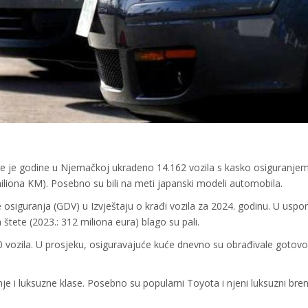
le je godine u Njemačkoj ukradeno 14.162 vozila s kasko osiguranjem
iliona KM). Posebno su bili na meti japanski modeli automobila.
 osiguranja (GDV) u Izvještaju o krađi vozila za 2024. godinu. U uspor
štete (2023.: 312 miliona eura) blago su pali.
vozila. U prosjeku, osiguravajuće kuće dnevno su obrađivale gotovo
dnje i luksuzne klase. Posebno su popularni Toyota i njeni luksuzni bre