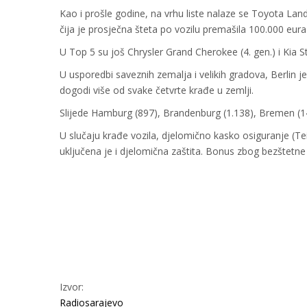
Kao i prošle godine, na vrhu liste nalaze se Toyota Lan
čija je prosječna šteta po vozilu premašila 100.000 eura
U Top 5 su još Chrysler Grand Cherokee (4. gen.) i Kia St
U usporedbi saveznih zemalja i velikih gradova, Berlin je
dogodi više od svake četvrte krađe u zemlji.
Slijede Hamburg (897), Brandenburg (1.138), Bremen (14
U slučaju krađe vozila, djelomično kasko osiguranje (Te
uključena je i djelomična zaštita. Bonus zbog bezštetne
Izvor:
Radiosarajevo