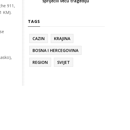
spriječili veću tragediju
sche 911,
41 KM).
TAGS
 se
CAZIN
KRAJINA
BOSNA I HERCEGOVINA
kasko),
REGION
SVIJET