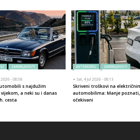
LI
ZANIMLJIVOSTI
AUTOMOBILI
ZANIMLJIVOSTI
l 2026 - 08:58
Sat, 4 Jul 2026 - 08:13
utomobili s najdužim
Skriveni troškovi na električni
 vijekom, a neki su i danas
automobilima: Manje poznati, 
h. cesta
očekivani