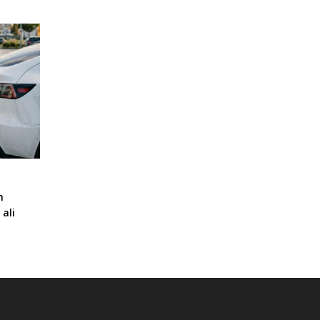
m
ali