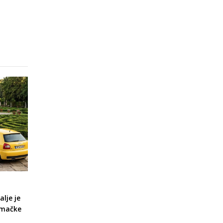
alje je
emačke