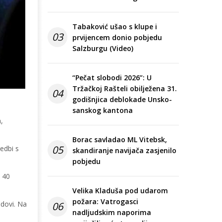
Tabaković ušao s klupe i
03
prvijencem donio pobjedu
Salzburgu (Video)
“Pečat slobodi 2026”: U
Tržačkoj Rašteli obilježena 31.
04
godišnjica deblokade Unsko-
sanskog kantona
,
Borac savladao ML Vitebsk,
05
edbi s
skandiranje navijača zasjenilo
pobjedu
 40
Velika Kladuša pod udarom
požara: Vatrogasci
ndovi. Na
06
nadljudskim naporima