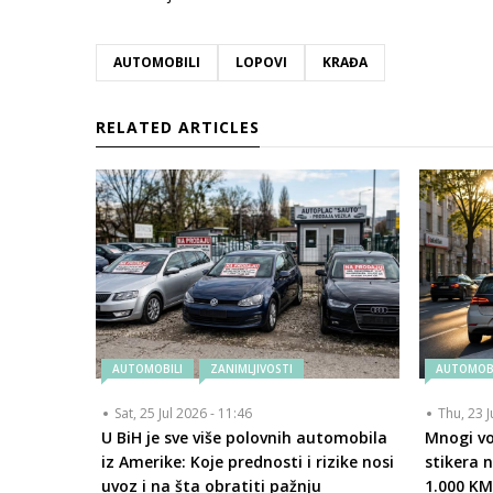
AUTOMOBILI
LOPOVI
KRAĐA
RELATED ARTICLES
AUTOMOBILI
ZANIMLJIVOSTI
AUTOMOBI
Sat, 25 Jul 2026 - 11:46
Thu, 23 J
U BiH je sve više polovnih automobila
Mnogi vo
iz Amerike: Koje prednosti i rizike nosi
stikera 
uvoz i na šta obratiti pažnju
1.000 K