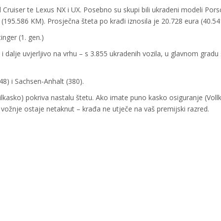
d Cruiser te Lexus NX i UX. Posebno su skupi bili ukradeni modeli Por
 (195.586 KM). Prosječna šteta po krađi iznosila je 20.728 eura (40.5
inger (1. gen.)
 i dalje uvjerljivo na vrhu – s 3.855 ukradenih vozila, u glavnom gradu
8) i Sachsen-Anhalt (380).
ilkasko) pokriva nastalu štetu. Ako imate puno kasko osiguranje (Voll
 vožnje ostaje netaknut – krađa ne utječe na vaš premijski razred.