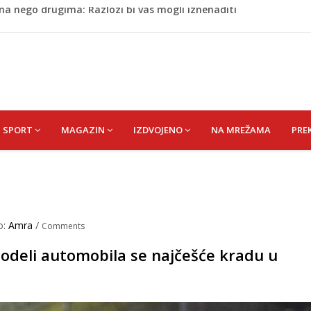
 Da su odabrali drugu reprezentaciju onda bi "birali", a ne
cem donio pobjedu Salzburgu (Video)
 Rašteli obilježena 31. godišnjica deblokade Unsko-sanskog
a: Vatrogasci nadljudskim naporima spriječili veću
na nego drugima: Razlozi bi vas mogli iznenaditi
SPORT
MAGAZIN
IZDVOJENO
NA MREŽAMA
PRE
o:
Amra
/
Comments
modeli automobila se najčešće kradu u