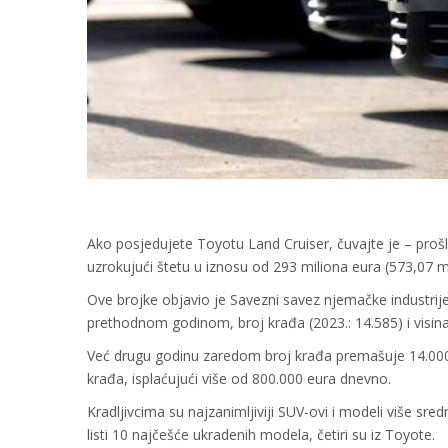
Ako posjedujete Toyotu Land Cruiser, čuvajte je – proš
uzrokujući štetu u iznosu od 293 miliona eura (573,07 m
Ove brojke objavio je Savezni savez njemačke industrije
prethodnom godinom, broj krađa (2023.: 14.585) i visina 
Već drugu godinu zaredom broj krađa premašuje 14.000 
krađa, isplaćujući više od 800.000 eura dnevno.
Kradljivcima su najzanimljiviji SUV-ovi i modeli više sre
listi 10 najčešće ukradenih modela, četiri su iz Toyote.