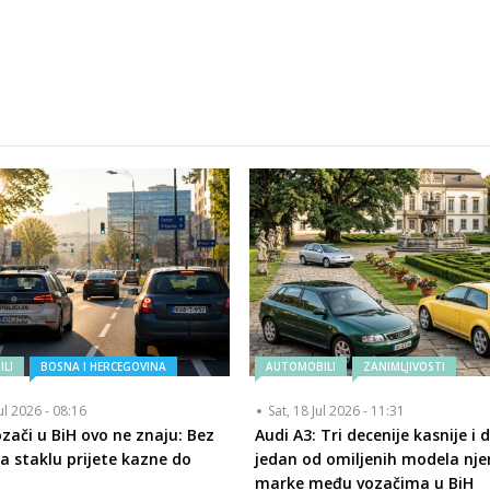
LI
BOSNA I HERCEGOVINA
AUTOMOBILI
ZANIMLJIVOSTI
ul 2026 - 08:16
Sat, 18 Jul 2026 - 11:31
zači u BiH ovo ne znaju: Bez
Audi A3: Tri decenije kasnije i d
na staklu prijete kazne do
jedan od omiljenih modela nj
M
marke među vozačima u BiH