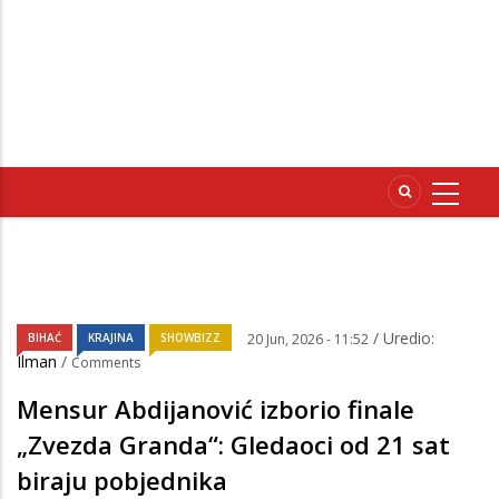
/ Uredio:
BIHAĆ
KRAJINA
SHOWBIZZ
20 Jun, 2026 - 11:52
Ilman
/
Comments
Mensur Abdijanović izborio finale
„Zvezda Granda“: Gledaoci od 21 sat
biraju pobjednika