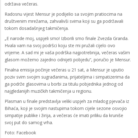
održava večeras.
Radosnu vijest Mensur je podijelio sa svojim pratiocima na
društvenim mrežama, zahvalivši svima koji su ga podržavali
tokom dosadašnjeg takmičenja.
„E narode moj, uspjeli smo! Izborili smo finale Zvezda Granda.
Hvala vam na svoj podršci koju ste mi pružali cijelo ovo
vrijeme. A sad mi je vaša podrška najpotrebnija, večeras vašim
glasom možemo zajedno odnijeti pobjedu“, poručio je Mensur.
Finalna emisija počinje večeras u 21 sat, a Mensur je uputio
poziv svim svojim sugrađanima, prijateljima i simpatizerima da
ga podrže glasovima u borbi za titulu pobjednika jednog od
najgledanijih muzičkih takmičenja u regionu.
Plasman u finale predstavlja veliki uspjeh za mladog pjevača iz
Bihaća, koji je svojim nastupima tokom cijele sezone osvojio
simpatije publike i žirija, a večeras će imati priliku da kruniše
svoj put do samog vrha.
Foto: Facebook