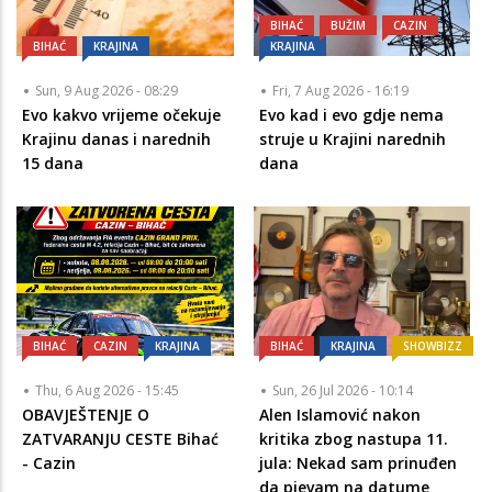
BIHAĆ
BUŽIM
CAZIN
BIHAĆ
KRAJINA
KRAJINA
Sun, 9 Aug 2026 - 08:29
Fri, 7 Aug 2026 - 16:19
Evo kakvo vrijeme očekuje
Evo kad i evo gdje nema
Krajinu danas i narednih
struje u Krajini narednih
15 dana
dana
BIHAĆ
CAZIN
KRAJINA
BIHAĆ
KRAJINA
SHOWBIZZ
Thu, 6 Aug 2026 - 15:45
Sun, 26 Jul 2026 - 10:14
OBAVJEŠTENJE O
Alen Islamović nakon
ZATVARANJU CESTE Bihać
kritika zbog nastupa 11.
- Cazin
jula: Nekad sam prinuđen
da pjevam na datume