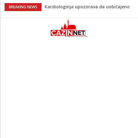
Kardiologinja upozorava da uobičajeno
BREAKING NEWS
piće može začepiti arterije
Trump diže ljestvicu za postizanje mira,
traži od pregovarača da Iran isplati
ratnu odštetu
Evo kako se PSV "iskupio" Bajraktareviću
jer u prethodnoj utakmici nije ulazio u
igru
Dobre vijesti za bh. dijasporu u
Njemačkoj: Raste dječiji doplatak,
poznato koliko će sada iznositi
Bebi rastu prvi zubići? Postoje načini da
joj olakšate nelagodu