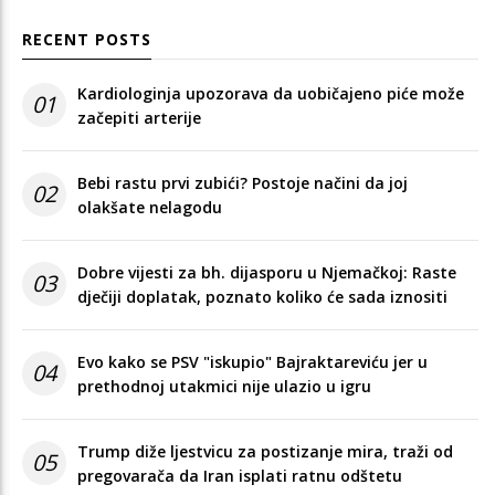
RECENT POSTS
Kardiologinja upozorava da uobičajeno piće može
01
začepiti arterije
Bebi rastu prvi zubići? Postoje načini da joj
02
olakšate nelagodu
Dobre vijesti za bh. dijasporu u Njemačkoj: Raste
03
dječiji doplatak, poznato koliko će sada iznositi
Evo kako se PSV "iskupio" Bajraktareviću jer u
04
prethodnoj utakmici nije ulazio u igru
Trump diže ljestvicu za postizanje mira, traži od
05
pregovarača da Iran isplati ratnu odštetu