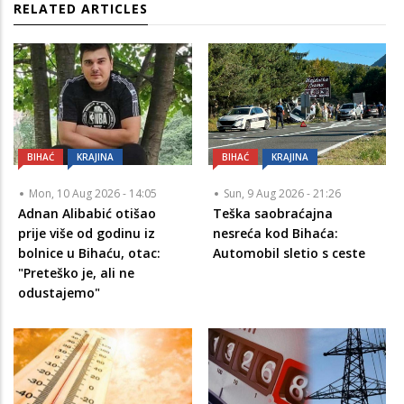
RELATED ARTICLES
BIHAĆ
KRAJINA
BIHAĆ
KRAJINA
Mon, 10 Aug 2026 - 14:05
Sun, 9 Aug 2026 - 21:26
Adnan Alibabić otišao
Teška saobraćajna
prije više od godinu iz
nesreća kod Bihaća:
bolnice u Bihaću, otac:
Automobil sletio s ceste
"Preteško je, ali ne
odustajemo"