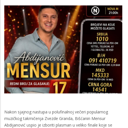
Nakon sjajnog nastupa u polufinalnoj večeri popularnog
muzičkog takmičenja Zvezde Granda, Bišćanin Mensur
Abdijanović uspio je izboriti plasman u veliko finale koje se