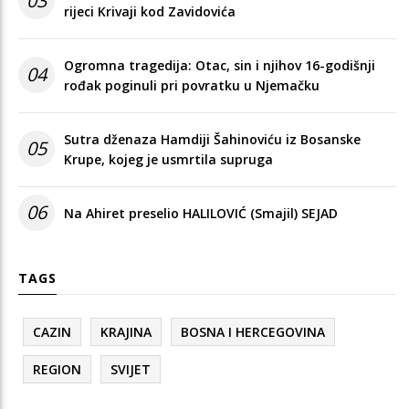
03
rijeci Krivaji kod Zavidovića
Ogromna tragedija: Otac, sin i njihov 16-godišnji
04
rođak poginuli pri povratku u Njemačku
Sutra dženaza Hamdiji Šahinoviću iz Bosanske
05
Krupe, kojeg je usmrtila supruga
06
Na Ahiret preselio HALILOVIĆ (Smajil) SEJAD
TAGS
CAZIN
KRAJINA
BOSNA I HERCEGOVINA
REGION
SVIJET