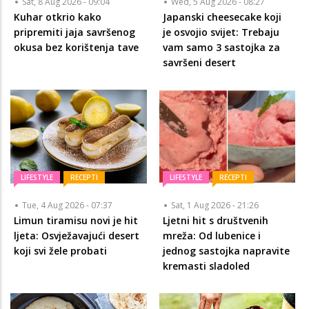
Sat, 8 Aug 2026 - 09:04
Wed, 5 Aug 2026 - 08:27
Kuhar otkrio kako
Japanski cheesecake koji
pripremiti jaja savršenog
je osvojio svijet: Trebaju
okusa bez korištenja tave
vam samo 3 sastojka za
savršeni desert
LIFESTYLE
RECEPTI
LIFESTYLE
RECEPTI
Tue, 4 Aug 2026 - 07:37
Sat, 1 Aug 2026 - 21:26
Limun tiramisu novi je hit
Ljetni hit s društvenih
ljeta: Osvježavajući desert
mreža: Od lubenice i
koji svi žele probati
jednog sastojka napravite
kremasti sladoled