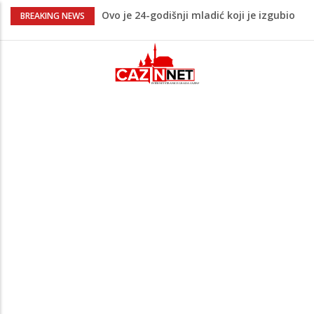
Ovo je 24-godišnji mladić koji je izgubio
BREAKING NEWS
život u rijeci Krivaji kod Zavidovića
Na Ahiret preselio LJUBIJANKIĆ (Hasan)
REDŽEP
Na Ahiret preselio HALILOVIĆ (Smajil)
SEJAD
Sutra dženaza Hamdiji Šahinoviću iz
Bosanske Krupe, kojeg je usmrtila
supruga
Teška saobraćajna nesreća u Cazinu,
policija na mjestu događaja