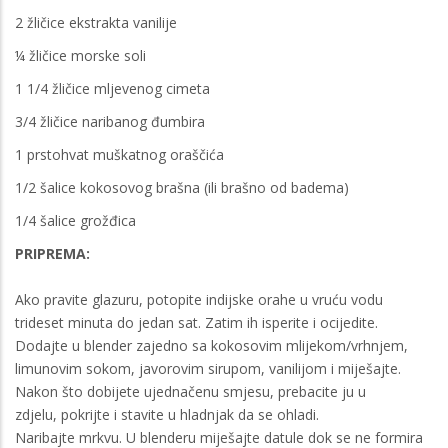
2 žličice ekstrakta vanilije
¼ žličice morske soli
1 1/4 žličice mljevenog cimeta
3/4 žličice naribanog đumbira
1 prstohvat muškatnog oraščića
1/2 šalice kokosovog brašna (ili brašno od badema)
1/4 šalice grožđica
PRIPREMA:
Ako pravite glazuru, potopite indijske orahe u vruću vodu
trideset minuta do jedan sat. Zatim ih isperite i ocijedite.
Dodajte u blender zajedno sa kokosovim mlijekom/vrhnjem,
limunovim sokom, javorovim sirupom, vanilijom i miješajte.
Nakon što dobijete ujednačenu smjesu, prebacite ju u
zdjelu, pokrijte i stavite u hladnjak da se ohladi.
Naribajte mrkvu. U blenderu miješajte datule dok se ne formira