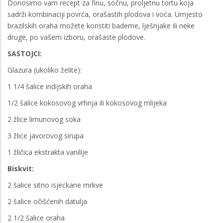
Donosimo vam recept za finu, sočnu, proljetnu tortu koja
sadrži kombinaciji povrća, orašastih plodova i voća. Umjesto
brazilskih oraha možete koristiti bademe, lješnjake ili neke
druge, po vašem izboru, orašaste plodove.
SASTOJCI:
Glazura (ukoliko želite):
1 1/4 šalice indijskih oraha
1/2 šalice kokosovog vrhnja ili kokosovog mlijeka
2 žlice limunovog soka
3 žlice javorovog sirupa
1 žličica ekstrakta vanilije
Biskvit:
2 šalice sitno isjeckane mrkve
2 šalice očišćenih datulja
2 1/2 šalice oraha