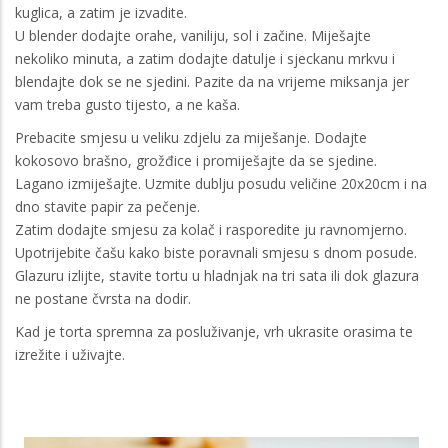
kuglica, a zatim je izvadite.
U blender dodajte orahe, vaniliju, sol i začine. Miješajte
nekoliko minuta, a zatim dodajte datulje i sjeckanu mrkvu i
blendajte dok se ne sjedini. Pazite da na vrijeme miksanja jer
vam treba gusto tijesto, a ne kaša.
Prebacite smjesu u veliku zdjelu za miješanje. Dodajte
kokosovo brašno, grožđice i promiješajte da se sjedine.
Lagano izmiješajte. Uzmite dublju posudu veličine 20x20cm i na
dno stavite papir za pečenje.
Zatim dodajte smjesu za kolač i rasporedite ju ravnomjerno.
Upotrijebite čašu kako biste poravnali smjesu s dnom posude.
Glazuru izlijte, stavite tortu u hladnjak na tri sata ili dok glazura
ne postane čvrsta na dodir.
Kad je torta spremna za posluživanje, vrh ukrasite orasima te
izrežite i uživajte.