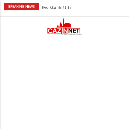
Krenuo u BiH sa 20 kilograma droge:
BREAKING NEWS
Uhapšen na granici
Juventus igra protiv Intera, Spaleti
razočarao navijače iz BiH
Užas: Uhapšen Italijan (45) kako
mobitelom snima djecu na plaži
Čistite dom? Obratite pažnju na stvari
koje ne biste trebali olako bacati u
smeće
Bebe koje odrastaju uz pse su zdravije:
Evo šta ih štiti