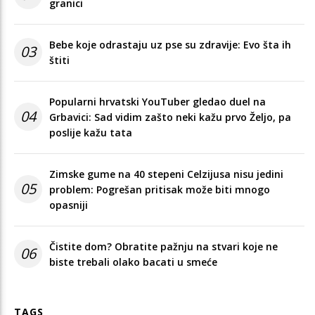
granici
Bebe koje odrastaju uz pse su zdravije: Evo šta ih
03
štiti
Popularni hrvatski YouTuber gledao duel na
04
Grbavici: Sad vidim zašto neki kažu prvo Željo, pa
poslije kažu tata
Zimske gume na 40 stepeni Celzijusa nisu jedini
05
problem: Pogrešan pritisak može biti mnogo
opasniji
Čistite dom? Obratite pažnju na stvari koje ne
06
biste trebali olako bacati u smeće
TAGS