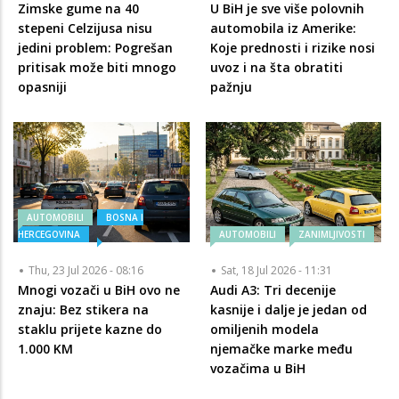
Zimske gume na 40
U BiH je sve više polovnih
stepeni Celzijusa nisu
automobila iz Amerike:
jedini problem: Pogrešan
Koje prednosti i rizike nosi
pritisak može biti mnogo
uvoz i na šta obratiti
opasniji
pažnju
AUTOMOBILI
BOSNA I
HERCEGOVINA
AUTOMOBILI
ZANIMLJIVOSTI
Thu, 23 Jul 2026 - 08:16
Sat, 18 Jul 2026 - 11:31
Mnogi vozači u BiH ovo ne
Audi A3: Tri decenije
znaju: Bez stikera na
kasnije i dalje je jedan od
staklu prijete kazne do
omiljenih modela
1.000 KM
njemačke marke među
vozačima u BiH