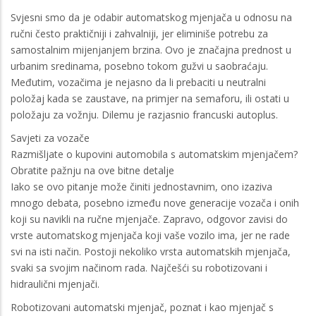
Svjesni smo da je odabir automatskog mjenjača u odnosu na
ručni često praktičniji i zahvalniji, jer eliminiše potrebu za
samostalnim mijenjanjem brzina. Ovo je značajna prednost u
urbanim sredinama, posebno tokom gužvi u saobraćaju.
Međutim, vozačima je nejasno da li prebaciti u neutralni
položaj kada se zaustave, na primjer na semaforu, ili ostati u
položaju za vožnju. Dilemu je razjasnio francuski autoplus.
Savjeti za vozače
Razmišljate o kupovini automobila s automatskim mjenjačem?
Obratite pažnju na ove bitne detalje
Iako se ovo pitanje može činiti jednostavnim, ono izaziva
mnogo debata, posebno između nove generacije vozača i onih
koji su navikli na ručne mjenjače. Zapravo, odgovor zavisi do
vrste automatskog mjenjača koji vaše vozilo ima, jer ne rade
svi na isti način. Postoji nekoliko vrsta automatskih mjenjača,
svaki sa svojim načinom rada. Najčešći su robotizovani i
hidraulični mjenjači.
Robotizovani automatski mjenjač, poznat i kao mjenjač s