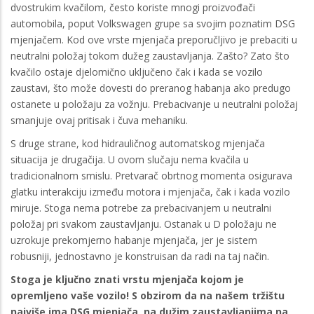
dvostrukim kvačilom, često koriste mnogi proizvođači
automobila, poput Volkswagen grupe sa svojim poznatim DSG
mjenjačem. Kod ove vrste mjenjača preporučljivo je prebaciti u
neutralni položaj tokom dužeg zaustavljanja. Zašto? Zato što
kvačilo ostaje djelomično uključeno čak i kada se vozilo
zaustavi, što može dovesti do preranog habanja ako predugo
ostanete u položaju za vožnju. Prebacivanje u neutralni položaj
smanjuje ovaj pritisak i čuva mehaniku.
S druge strane, kod hidrauličnog automatskog mjenjača
situacija je drugačija. U ovom slučaju nema kvačila u
tradicionalnom smislu. Pretvarač obrtnog momenta osigurava
glatku interakciju između motora i mjenjača, čak i kada vozilo
miruje. Stoga nema potrebe za prebacivanjem u neutralni
položaj pri svakom zaustavljanju. Ostanak u D položaju ne
uzrokuje prekomjerno habanje mjenjača, jer je sistem
robusniji, jednostavno je konstruisan da radi na taj način.
Stoga je ključno znati vrstu mjenjača kojom je
opremljeno vaše vozilo! S obzirom da na našem tržištu
najviše ima DSG mjenjača, na dužim zaustavljanjima na