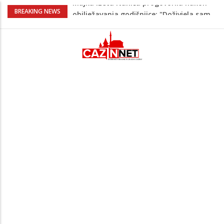
Prvi put u više od 40 godina: Saudijska
BREAKING NEWS
Arabija već mjesec nije izvezla naftu u
SAD
Makedonac teško povrijeđen nakon
pada sa tobogana: Vlada šalje avion po
njega
Kako povećati količinu mlijeka tokom
dojenja: Izazov s kojim se susreću mnoge
mame
Evo kad i evo gdje nema struje u Krajini
narednih dana
Majka Izeta Nanića progovorila nakon
obilježavanja godišnjice: "Doživjela sam
poniženje na mjestu gdje se odaje
počast mom sinu"