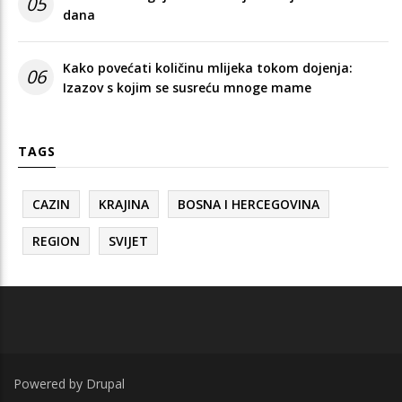
05
dana
Kako povećati količinu mlijeka tokom dojenja:
06
Izazov s kojim se susreću mnoge mame
TAGS
CAZIN
KRAJINA
BOSNA I HERCEGOVINA
REGION
SVIJET
Powered by
Drupal