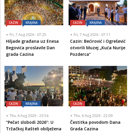
CAZIN
KRAJINA
CAZIN
KRAJINA
Fri, 7 Aug 2026 - 07:25
Fri, 7 Aug 2026 - 07:11
Hiljade građana uz Enesa
Cazin: Bećirović i Ogrešević
Begovića proslavile Dan
otvorili Muzej „Kuća Nurije
grada Cazina
Pozderca“
CAZIN
KRAJINA
CAZIN
Thu, 6 Aug 2026 - 23:54
Thu, 6 Aug 2026 - 22:09
“Pečat slobodi 2026”: U
Čestitka povodom Dana
Tržačkoj Rašteli obilježena
Grada Cazina