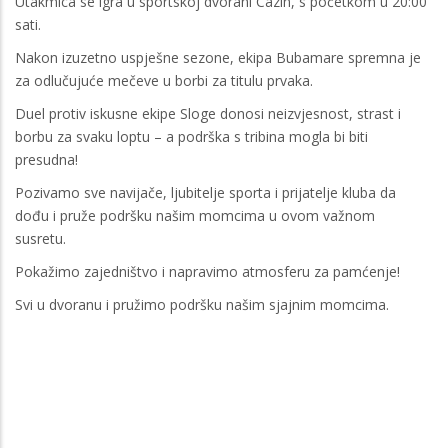
Utakmica se igra u sportskoj dvorani Cazin, s početkom u 20:00
sati.
Nakon izuzetno uspješne sezone, ekipa Bubamare spremna je
za odlučujuće mečeve u borbi za titulu prvaka.
Duel protiv iskusne ekipe Sloge donosi neizvjesnost, strast i
borbu za svaku loptu – a podrška s tribina mogla bi biti
presudna!
Pozivamo sve navijače, ljubitelje sporta i prijatelje kluba da
dođu i pruže podršku našim momcima u ovom važnom
susretu.
Pokažimo zajedništvo i napravimo atmosferu za pamćenje!
Svi u dvoranu i pružimo podršku našim sjajnim momcima.