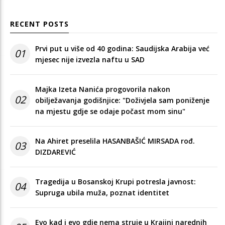
RECENT POSTS
Prvi put u više od 40 godina: Saudijska Arabija već
01
mjesec nije izvezla naftu u SAD
Majka Izeta Nanića progovorila nakon
02
obilježavanja godišnjice: "Doživjela sam poniženje
na mjestu gdje se odaje počast mom sinu"
Na Ahiret preselila HASANBAŠIĆ MIRSADA rođ.
03
DIZDAREVIĆ
Tragedija u Bosanskoj Krupi potresla javnost:
04
Supruga ubila muža, poznat identitet
Evo kad i evo gdje nema struje u Krajini narednih