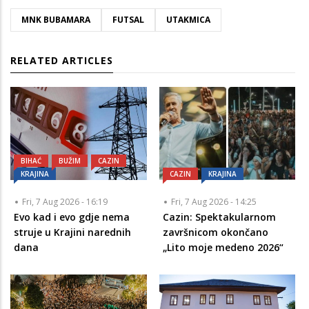
MNK BUBAMARA
FUTSAL
UTAKMICA
RELATED ARTICLES
BIHAĆ
BUŽIM
CAZIN
KRAJINA
CAZIN
KRAJINA
Fri, 7 Aug 2026 - 16:19
Fri, 7 Aug 2026 - 14:25
Evo kad i evo gdje nema
Cazin: Spektakularnom
struje u Krajini narednih
završnicom okončano
dana
„Lito moje medeno 2026“