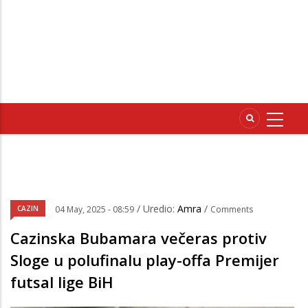
/ Uredio:
Amra
/
CAZIN
04 May, 2025 - 08:59
Comments
Cazinska Bubamara večeras protiv
Sloge u polufinalu play-offa Premijer
futsal lige BiH