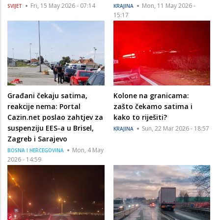
Fri, 15 May 2026 - 07:14
Mon, 11 May 2026 -
SVIJET
KRAJINA
15:17
Građani čekaju satima,
Kolone na granicama:
reakcije nema: Portal
zašto čekamo satima i
Cazin.net poslao zahtjev za
kako to riješiti?
suspenziju EES-a u Brisel,
Sun, 22 Mar 2026 - 18:57
KRAJINA
Zagreb i Sarajevo
Mon, 4 May
BOSNA I HERCEGOVINA
2026 - 14:59