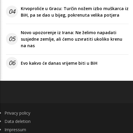
Krvoproliće u Gracu: Turčin nožem izbo muškarca iz
04
BiH, pa se dao u bijeg, pokrenuta velika potjera
Novo upozorenje iz Irana: Ne želimo napadati
05
susjedne zemlje, ali ćemo uzvratiti ukoliko krenu
na nas
06
Evo kakvo će danas vrijeme biti u BiH
FOOTER
Privacy policy
Data deletion
Impressum