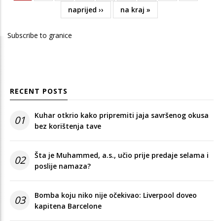
page
Next
naprijed ››
Last
na kraj »
page
page
Subscribe to granice
RECENT POSTS
Kuhar otkrio kako pripremiti jaja savršenog okusa
01
bez korištenja tave
Šta je Muhammed, a.s., učio prije predaje selama i
02
poslije namaza?
Bomba koju niko nije očekivao: Liverpool doveo
03
kapitena Barcelone