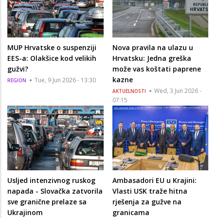
MUP Hrvatske o suspenziji
Nova pravila na ulazu u
EES-a: Olakšice kod velikih
Hrvatsku: Jedna greška
gužvi?
može vas koštati paprene
kazne
Tue, 9 Jun 2026 - 13:30
REGION
Wed, 3 Jun 2026 -
AKTUELNOSTI
07:15
Usljed intenzivnog ruskog
Ambasadori EU u Krajini:
napada - Slovačka zatvorila
Vlasti USK traže hitna
sve granične prelaze sa
rješenja za gužve na
Ukrajinom
granicama