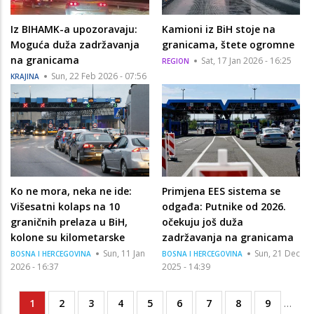
Iz BIHAMK-a upozoravaju:
Kamioni iz BiH stoje na
Moguća duža zadržavanja
granicama, štete ogromne
na granicama
Sat, 17 Jan 2026 - 16:25
REGION
Sun, 22 Feb 2026 - 07:56
KRAJINA
Ko ne mora, neka ne ide:
Primjena EES sistema se
Višesatni kolaps na 10
odgađa: Putnike od 2026.
graničnih prelaza u BiH,
očekuju još duža
kolone su kilometarske
zadržavanja na granicama
Sun, 11 Jan
Sun, 21 Dec
BOSNA I HERCEGOVINA
BOSNA I HERCEGOVINA
2026 - 16:37
2025 - 14:39
Current
1
Page
2
Page
3
Page
4
Page
5
Page
6
Page
7
Page
8
Page
9
…
Pagination