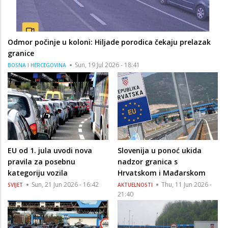
Odmor počinje u koloni: Hiljade porodica čekaju prelazak
granice
Sun, 19 Jul 2026 - 18:41
BOSNA I HERCEGOVINA
EU od 1. jula uvodi nova
Slovenija u ponoć ukida
pravila za posebnu
nadzor granica s
kategoriju vozila
Hrvatskom i Mađarskom
Sun, 21 Jun 2026 - 16:42
Thu, 11 Jun 2026 -
SVIJET
AKTUELNOSTI
21:40