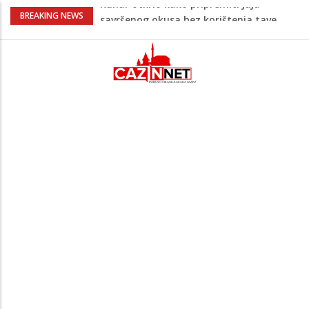
Krvoproliće u Gracu: Turčin nožem izbo
BREAKING NEWS
muškarca iz BiH, pa se dao u bijeg,
pokrenuta velika potjera
Bomba koju niko nije očekivao: Liverpool
doveo kapitena Barcelone
Šta je Muhammed, a.s., učio prije
predaje selama i poslije namaza?
Evo kakvo će danas vrijeme biti u BiH
Kuhar otkrio kako pripremiti jaja
savršenog okusa bez korištenja tave