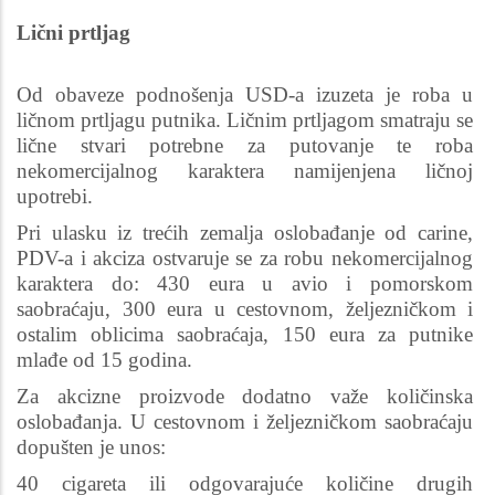
Lični prtljag
Od obaveze podnošenja USD-a izuzeta je roba u
ličnom prtljagu putnika. Ličnim prtljagom smatraju se
lične stvari potrebne za putovanje te roba
nekomercijalnog karaktera namijenjena ličnoj
upotrebi.
Pri ulasku iz trećih zemalja oslobađanje od carine,
PDV-a i akciza ostvaruje se za robu nekomercijalnog
karaktera do: 430 eura u avio i pomorskom
saobraćaju, 300 eura u cestovnom, željezničkom i
ostalim oblicima saobraćaja, 150 eura za putnike
mlađe od 15 godina.
Za akcizne proizvode dodatno važe količinska
oslobađanja. U cestovnom i željezničkom saobraćaju
dopušten je unos:
40 cigareta ili odgovarajuće količine drugih