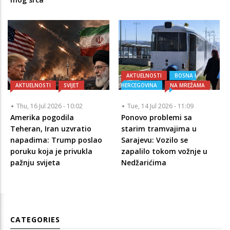
AKTUELNOSTI
BOSNA I
AKTUELNOSTI
SVIJET
HERCEGOVINA
NA MREŽAMA
Thu, 16 Jul 2026 - 10:02
Tue, 14 Jul 2026 - 11:09
Amerika pogodila
Ponovo problemi sa
Teheran, Iran uzvratio
starim tramvajima u
napadima: Trump poslao
Sarajevu: Vozilo se
poruku koja je privukla
zapalilo tokom vožnje u
pažnju svijeta
Nedžarićima
CATEGORIES