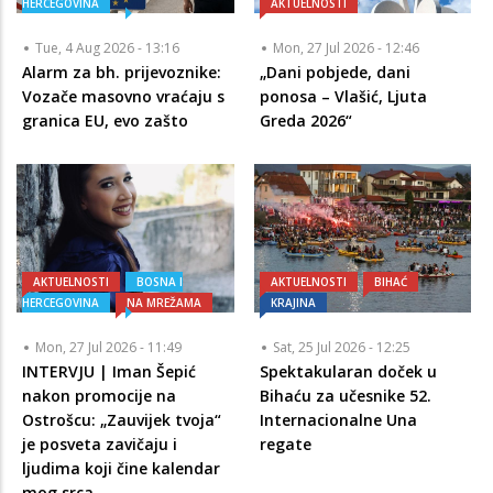
HERCEGOVINA
AKTUELNOSTI
Tue, 4 Aug 2026 - 13:16
Mon, 27 Jul 2026 - 12:46
Alarm za bh. prijevoznike:
„Dani pobjede, dani
Vozače masovno vraćaju s
ponosa – Vlašić, Ljuta
granica EU, evo zašto
Greda 2026“
AKTUELNOSTI
BOSNA I
AKTUELNOSTI
BIHAĆ
HERCEGOVINA
NA MREŽAMA
KRAJINA
Mon, 27 Jul 2026 - 11:49
Sat, 25 Jul 2026 - 12:25
INTERVJU | Iman Šepić
Spektakularan doček u
nakon promocije na
Bihaću za učesnike 52.
Ostrošcu: „Zauvijek tvoja“
Internacionalne Una
je posveta zavičaju i
regate
ljudima koji čine kalendar
mog srca