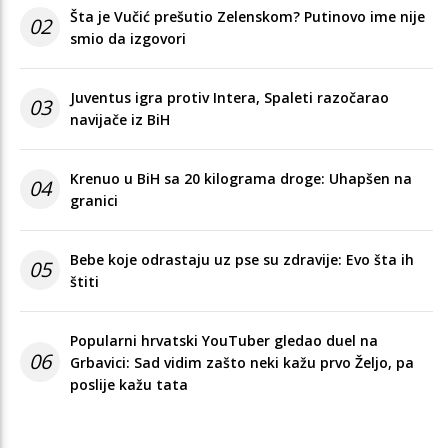
Šta je Vučić prešutio Zelenskom? Putinovo ime nije
02
smio da izgovori
Juventus igra protiv Intera, Spaleti razočarao
03
navijače iz BiH
Krenuo u BiH sa 20 kilograma droge: Uhapšen na
04
granici
Bebe koje odrastaju uz pse su zdravije: Evo šta ih
05
štiti
Popularni hrvatski YouTuber gledao duel na
06
Grbavici: Sad vidim zašto neki kažu prvo Željo, pa
poslije kažu tata