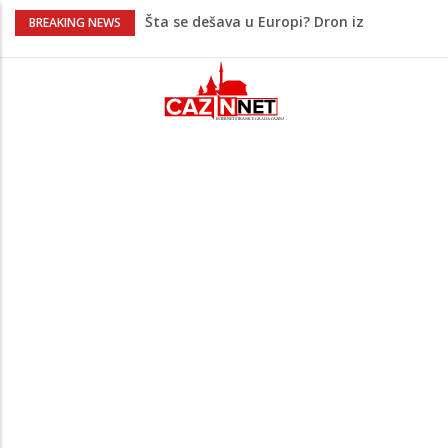
Šta se dešava u Europi? Dron iz
BREAKING NEWS
Rumunije ušao u Bugarsku i eksplodirao
kod gasovoda
Bebe koje odrastaju uz pse su zdravije:
Evo šta ih štiti
Krenuo u BiH sa 20 kilograma droge:
Uhapšen na granici
Juventus igra protiv Intera, Spaleti
razočarao navijače iz BiH
Šta je Vučić prešutio Zelenskom?
Putinovo ime nije smio da izgovori