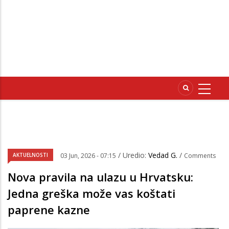
/ Uredio:
Vedad G.
/
AKTUELNOSTI
03 Jun, 2026 - 07:15
Comments
Nova pravila na ulazu u Hrvatsku:
Jedna greška može vas koštati
paprene kazne