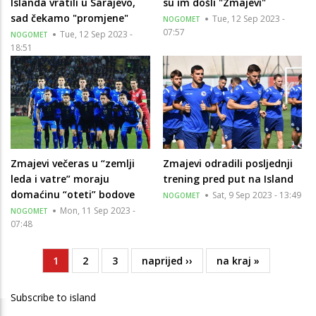
Islanda vratili u Sarajevo,
su im došli "Zmajevi"
sad čekamo "promjene"
Tue, 12 Sep 2023 -
NOGOMET
07:57
Tue, 12 Sep 2023 -
NOGOMET
18:51
Zmajevi večeras u “zemlji
Zmajevi odradili posljednji
leda i vatre” moraju
trening pred put na Island
domaćinu “oteti” bodove
Sat, 9 Sep 2023 - 13:49
NOGOMET
Mon, 11 Sep 2023 -
NOGOMET
07:48
Current
1
Page
2
Page
3
Next
naprijed ››
Last
na kraj »
Pagination
page
page
page
Subscribe to island