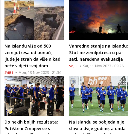
Na Islandu više od 500
Vanredno stanje na Islandu:
zemljotresa od ponoći,
Stotine zemljotresa u par
ljude je strah da više nikad
sati, naređena evakuacija
neće vidjeti svoj dom
Sat, 11 Nov 2023 - 09:28
SVIJET
Mon, 13 Nov 2023 - 21:36
SVIJET
Do nekih boljih rezultata:
Na Islandu se pobjeda nije
Potišteni Zmajevi se s
slavila dvije godine, a onda