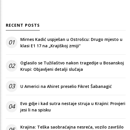
RECENT POSTS
Mirnes Kadić uspješan u Ostrošcu: Drugo mjesto u
01
klasi E1 17 na „Krajiškoj zmiji“
Oglasilo se Tužilaštvo nakon tragedije u Bosanskoj
02
Krupi: Objavljeni detalji slučaja
03
U Americi na Ahiret preselio Fikret Šabanagić
Evo gdje i kad sutra nestaje struja u Krajini: Provjeri
04
jesi li na spisku
Krajina: Teška saobraćajna nesreća, vozilo završilo
05