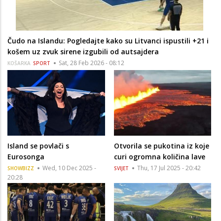
Čudo na Islandu: Pogledajte kako su Litvanci ispustili +21 i
košem uz zvuk sirene izgubili od autsajdera
Sat, 28 Feb 2026 - 08:12
KOŠARKA
SPORT
Island se povlači s
Otvorila se pukotina iz koje
Eurosonga
curi ogromna količina lave
Wed, 10 Dec 2025 -
Thu, 17 Jul 2025 - 20:42
SHOWBIZZ
SVIJET
20:28