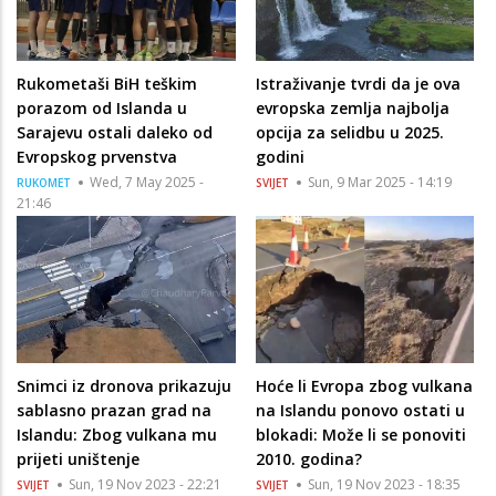
Rukometaši BiH teškim
Istraživanje tvrdi da je ova
porazom od Islanda u
evropska zemlja najbolja
Sarajevu ostali daleko od
opcija za selidbu u 2025.
Evropskog prvenstva
godini
Wed, 7 May 2025 -
Sun, 9 Mar 2025 - 14:19
RUKOMET
SVIJET
21:46
Snimci iz dronova prikazuju
Hoće li Evropa zbog vulkana
sablasno prazan grad na
na Islandu ponovo ostati u
Islandu: Zbog vulkana mu
blokadi: Može li se ponoviti
prijeti uništenje
2010. godina?
Sun, 19 Nov 2023 - 22:21
Sun, 19 Nov 2023 - 18:35
SVIJET
SVIJET