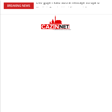
U Americi na Ahiret preselio Fikret
BREAKING NEWS
Šabanagić
Oglasilo se Tužilaštvo nakon tragedije u
Bosanskoj Krupi: Objavljeni detalji
slučaja
Mirnes Kadić uspješan u Ostrošcu: Drugo
mjesto u klasi E1 17 na „Krajiškoj zmiji“
Ušao u dvorište i nasrnuo na 30-
godišnjakinju: Suprug ga savladao i
zadržao do dolaska policije
Evo gdje i kad sutra nestaje struja u
Krajini: Provjeri jesi li na spisku