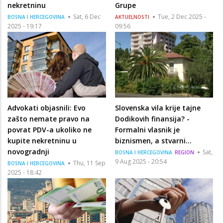
nekretninu
Grupe
Sat, 6 Dec
Tue, 2 Dec 2025 -
BOSNA I HERCEGOVINA
AKTUELNOSTI
2025 - 19:17
09:56
Advokati objasnili: Evo
Slovenska vila krije tajne
zašto nemate pravo na
Dodikovih finansija? -
povrat PDV-a ukoliko ne
Formalni vlasnik je
kupite nekretninu u
biznismen, a stvarni...
novogradnji
Sat,
BOSNA I HERCEGOVINA
REGION
9 Aug 2025 - 20:54
Thu, 11 Sep
BOSNA I HERCEGOVINA
2025 - 18:42