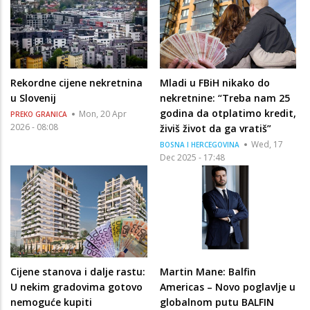
Rekordne cijene nekretnina
Mladi u FBiH nikako do
u Slovenij
nekretnine: “Treba nam 25
godina da otplatimo kredit,
Mon, 20 Apr
PREKO GRANICA
2026 - 08:08
živiš život da ga vratiš”
Wed, 17
BOSNA I HERCEGOVINA
Dec 2025 - 17:48
Cijene stanova i dalje rastu:
Martin Mane: Balfin
U nekim gradovima gotovo
Americas – Novo poglavlje u
nemoguće kupiti
globalnom putu BALFIN