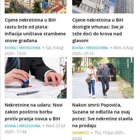
Cijene nekretnina u BiH
Cijene nekretnina u BiH
rastu brže od plata:
dostigle vrhunac: Sve je
Inflacija uništava stambene
teže doći do krova nad
snove građana
glavom
Sat, 9 Aug
Mon, 4 Aug
BOSNA I HERCEGOVINA
BOSNA I HERCEGOVINA
2025 - 19:25
2025 - 07:15
Nekretnine na udaru: Novi
Nakon smrti Popovića,
zakon pooštrio borbu
Suzana se odlučila na ovaj
protiv pranja novca u BiH
potez: Sve nekretine stavila
na prodaju
Wed, 23 Jul
BOSNA I HERCEGOVINA
2025 - 17:44
Thu, 19 Jun 2025 -
SHOWBIZZ
20:03