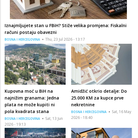
Iznajmljujete stan u FBiH? Stiže velika promjena: Fiskalni
računi postaju obavezni
Thu, 23 Jul 2026 - 13:17
BOSNA I HERCEGOVINA
Kupovna moć u BiH na
Amidžić otkrio detalje: Do
najnižim granama: Jedna
25.000 KM za kupce prve
plata ne može kupiti ni
nekretnine
pola kvadrata stana
Sat, 16 May
BOSNA I HERCEGOVINA
2026 - 18:40
Sat, 13 Jun
BOSNA I HERCEGOVINA
2026 - 19:13