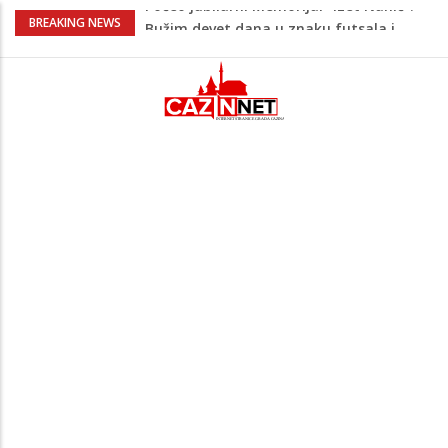
Evo šta piše u zahtjevu za ponovno
BREAKING NEWS
uvođenje sankcija političarima u RS-u
Četvrto ljeto zaredom Trg slobode
postaje Naše mjesto - Bingo Ljetno kino
Tuzla
Na Ahiret preselio Veladžić (Abid)
Muhamed
U Americi na Ahiret preselila Dervišević
(r. Aličajić, otac Muharem) Mine
Počeo jubilarni Memorijal “Izet Nanić”:
Bužim devet dana u znaku futsala i
sjećanja.