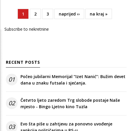
Current
1
Page
2
Page
3
Next
naprijed ››
Last
na kraj »
Pagination
page
page
page
Subscribe to nekretnine
RECENT POSTS
Počeo jubilarni Memorijal “Izet Nanić”: Bužim devet
01
dana u znaku futsala i sjećanja.
Četvrto ljeto zaredom Trg slobode postaje Naše
02
mjesto - Bingo Ljetno kino Tuzla
Evo šta piše u zahtjevu za ponovno uvođenje
03
sankcija političarima u RS-u