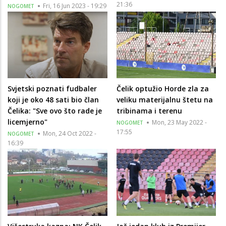
21:36
Fri, 16 Jun 2023 - 19:29
NOGOMET
Svjetski poznati fudbaler
Čelik optužio Horde zla za
koji je oko 48 sati bio član
veliku materijalnu štetu na
Čelika: "Sve ovo što rade je
tribinama i terenu
licemjerno"
Mon, 23 May 2022 -
NOGOMET
17:55
Mon, 24 Oct 2022 -
NOGOMET
16:39