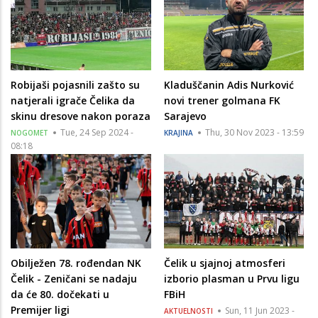
Robijaši pojasnili zašto su
Kladuščanin Adis Nurković
natjerali igrače Čelika da
novi trener golmana FK
skinu dresove nakon poraza
Sarajevo
Tue, 24 Sep 2024 -
Thu, 30 Nov 2023 - 13:59
NOGOMET
KRAJINA
08:18
Obilježen 78. rođendan NK
Čelik u sjajnoj atmosferi
Čelik - Zeničani se nadaju
izborio plasman u Prvu ligu
da će 80. dočekati u
FBiH
Premijer ligi
Sun, 11 Jun 2023 -
AKTUELNOSTI