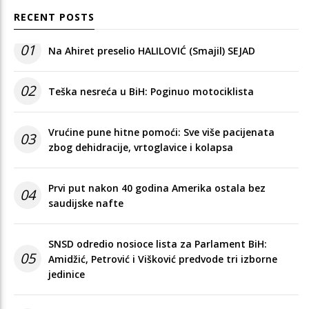
RECENT POSTS
01
Na Ahiret preselio HALILOVIĆ (Smajil) SEJAD
02
Teška nesreća u BiH: Poginuo motociklista
Vrućine pune hitne pomoći: Sve više pacijenata
03
zbog dehidracije, vrtoglavice i kolapsa
Prvi put nakon 40 godina Amerika ostala bez
04
saudijske nafte
SNSD odredio nosioce lista za Parlament BiH:
05
Amidžić, Petrović i Višković predvode tri izborne
jedinice