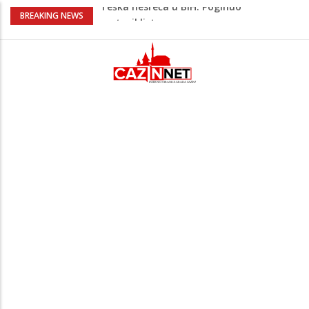
Na Ahiret preselio HALILOVIĆ (Smajil)
BREAKING NEWS
SEJAD
Prvi put nakon 40 godina Amerika ostala
bez saudijske nafte
Vrućine pune hitne pomoći: Sve više
pacijenata zbog dehidracije, vrtoglavice i
kolapsa
Šta je Vučić prešutio Zelenskom?
Putinovo ime nije smio da izgovori
Teška nesreća u BiH: Poginuo
motociklista