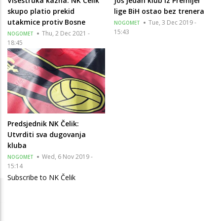
Višestruka kazna: NK Čelik
Još jedan klub iz Premijer
skupo platio prekid
lige BiH ostao bez trenera
utakmice protiv Bosne
Tue, 3 Dec 2019 -
NOGOMET
15:43
Thu, 2 Dec 2021 -
NOGOMET
18:45
Predsjednik NK Čelik:
Utvrditi sva dugovanja
kluba
Wed, 6 Nov 2019 -
NOGOMET
15:14
Subscribe to NK Čelik