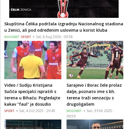
Skupština Čelika podržala izgradnju Nacionalnog stadiona
u Zenici, ali pod određenim uslovima u korist kluba
Sat, 8 Aug 2026 - 09:38
NOGOMET
SPORT
Video / Sudiju Kristijana
Sarajevo i Borac žele prolaz
Sučića specijalci ispratili s
dalje, poznato ime s bh.
terena u Bihaću: Pogledajte
terena traži senzaciju s
kakav "faul" je dosudio
drugoligašem
Sat, 4 Oct 2025 - 20:45
Sun, 9 Feb 2025 -
SPORT
NOGOMET
09:59