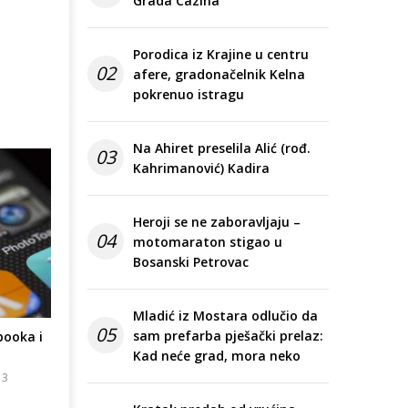
Grada Cazina
Porodica iz Krajine u centru
02
afere, gradonačelnik Kelna
pokrenuo istragu
Na Ahiret preselila Alić (rođ.
03
Kahrimanović) Kadira
Heroji se ne zaboravljaju –
04
motomaraton stigao u
Bosanski Petrovac
Mladić iz Mostara odlučio da
05
sam prefarba pješački prelaz:
booka i
Kad neće grad, mora neko
13