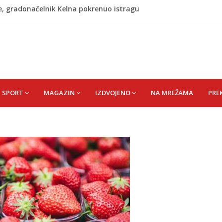
re, gradonačelnik Kelna pokrenuo istragu
azina
hrimanović) Kadira
omaraton stigao u Bosanski Petrovac
A) SENAD
SPORT
MAGAZIN
IZDVOJENO
NA MREŽAMA
PRE