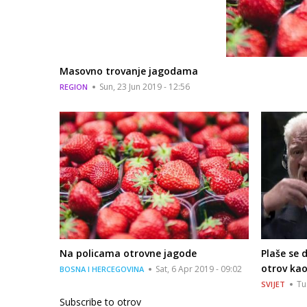
Masovno trovanje jagodama
Sun, 23 Jun 2019 - 12:56
REGION
Na policama otrovne jagode
Plaše se 
otrov kao
Sat, 6 Apr 2019 - 09:02
BOSNA I HERCEGOVINA
Tu
SVIJET
Subscribe to otrov