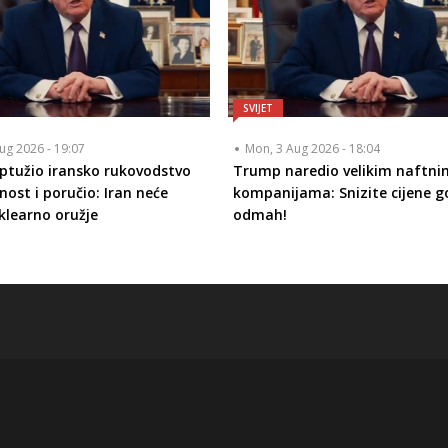
SVIJET
ug 2026 - 19:07
Mon, 3 Aug 2026 - 18:04
tužio iransko rukovodstvo
Trump naredio velikim naftni
nost i poručio: Iran neće
kompanijama: Snizite cijene go
klearno oružje
odmah!