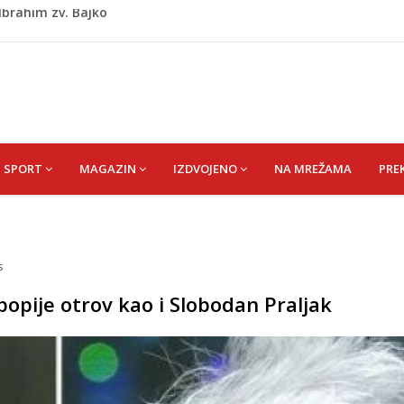
kiša
 zapošljavanje i očuvanje radnih mjesta
ti puše sve više: Treći su u cijeloj EU
 po najvećoj vrućini: Inspektori obilaze gradilišta
 Ibrahim zv. Bajko
SPORT
MAGAZIN
IZDVOJENO
NA MREŽAMA
PRE
s
opije otrov kao i Slobodan Praljak