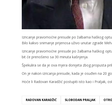
Izricanje pravomoćne presude po žalbama haškog optuž
Bilo kakvo snimanje prijenosa uživo unutar zgrade Meha
Izricanje pravomoćne presude po žalbama haškog optuž
bit će prenošeno sa 30 minuta kašnjenja.
Špekulira se da je ova mjera donijeta zbog propusta pri
On je nakon izricanja presude, kada je osuđen na 20 god
Hoće li Radovan Karadžić postupiti isto kao i Praljak, os
RADOVAN KARADŽIĆ
SLOBODAN PRALJAK
OTR