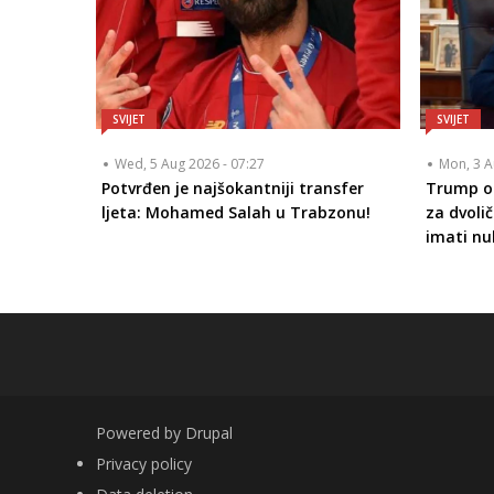
SVIJET
SVIJET
Wed, 5 Aug 2026 - 07:27
Mon, 3 A
Potvrđen je najšokantniji transfer
Trump op
ljeta: Mohamed Salah u Trabzonu!
za dvolič
imati nu
Powered by
Drupal
FOOTER
Privacy policy