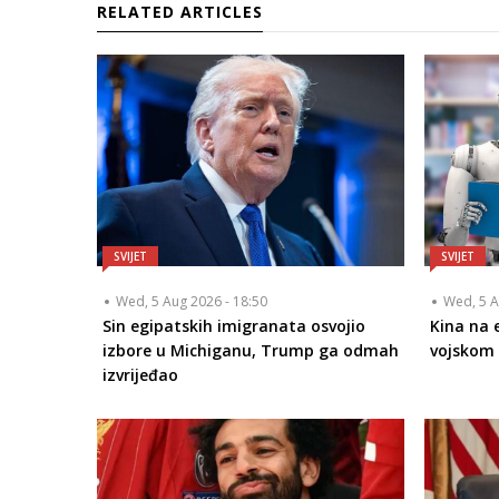
RELATED ARTICLES
SVIJET
SVIJET
Wed, 5 Aug 2026 - 18:50
Wed, 5 A
Sin egipatskih imigranata osvojio
Kina na 
izbore u Michiganu, Trump ga odmah
vojskom 
izvrijeđao