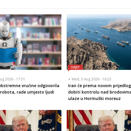
SVIJET
ug 2026 - 17:51
Wed, 5 Aug 2026 - 16:25
ekstremne vrućine odgovorila
Iran će prema novom prijedlo
robota, rade umjesto ljudi
dobiti kontrolu nad brodovima
ulaze u Hormuški moreuz