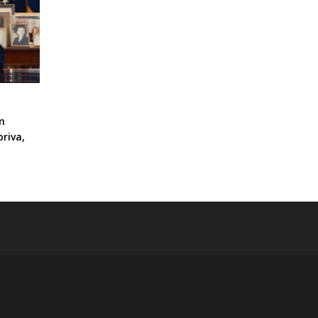
m
riva,