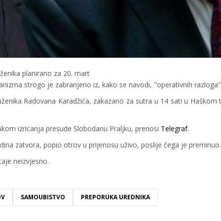
enika planirano za 20. mart
nizma strogo je zabranjeno iz, kako se navodi, "operativnih razloga"
enika Radovana Karadžića, zakazano za sutra u 14 sati u Haškom t
likom izricanja presude Slobodanu Praljku, prenosi
Telegraf
.
ina zatvora, popio otrov u prijenosu uživo, poslije čega je preminuo
taje neizvjesno.
OV
SAMOUBISTVO
PREPORUKA UREDNIKA