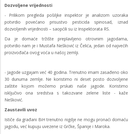
Dozvoljene vrijednosti
- Prilikom pregleda pošiljke inspektor je analizom uzoraka
potvrdio povećano prisustvo pesticida spinosad, iznad
dozvoljenih vrijednosti – saopćili su iz Inspektorata RS.
Da je domaće tržište preplavljeno otrovnim jagodama,
potvrdio nam je i Mustafa Nešković iz Čelića, jedan od najvećih
proizvođača ovog voća u našoj zemlji.
- Jagode uzgajam već 40 godina. Trenutno imam zasađeno oko
30 dunuma zemlje. Ne koristimo ni deset posto dozvoljene
zaštite kojom možemo prskati naše jagode. Koristimo
isključivo ona sredstva s takozvane zelene liste - kaže
Nešković.
Zaustavili uvoz
Ističe da građani BiH trenutno nigdje ne mogu pronaći domaću
jagodu, već kupuju uvezene iz Grčke, Španije i Maroka.