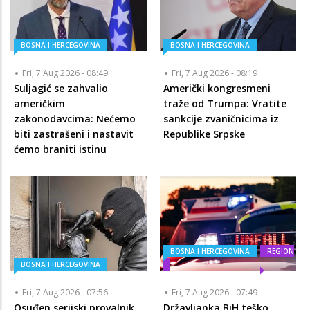
BOSNA I HERCEGOVINA
BOSNA I HERCEGOVINA
Fri, 7 Aug 2026 - 08:49
Fri, 7 Aug 2026 - 08:19
Suljagić se zahvalio
Američki kongresmeni
američkim
traže od Trumpa: Vratite
zakonodavcima: Nećemo
sankcije zvaničnicima iz
biti zastrašeni i nastavit
Republike Srpske
ćemo braniti istinu
BOSNA I HERCEGOVINA
REGION
BOSNA I HERCEGOVINA
Fri, 7 Aug 2026 - 07:56
Fri, 7 Aug 2026 - 07:49
Osuđen serijski provalnik
Državljanka BiH teško