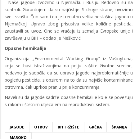
- Naše jagode izvozimo u Njemačku i Rusiju. Redovno su na
kontroli. Garantujem da su najčistije. S druge strane, uvozimo
sve i svašta. Čuo sam i da je trenutno velika nestašica jagoda u
Njemačkoj. Upravo zbog prisustva velike količine pesticida,
zaustavili su uvoz. One se vraćaju iz zemalja Evropske unije i
završavaju u BiH – dodao je Nešković.
Opasne hemikalije
Organizacija „Environmental Working Group“ iz Vašingtona,
koja se bavi istraživanjima na polju zaštite životne sredine,
nedavno je saopćila da su upravo jagode najproblematičnije u
pogledu pesticida, s obzirom na to da su najviše kontaminirane
otrovima, čak uprkos pranju prije konzumiranja.
Naveli su da jagode sadrže opasne hemikalije koje se povezuju
s rakom i štetnim utjecajem na reproduktivni sistem.
JAGODE
OTROV
BH TRŽIŠTE
GRČKA
ŠPANIJA
MAROKO