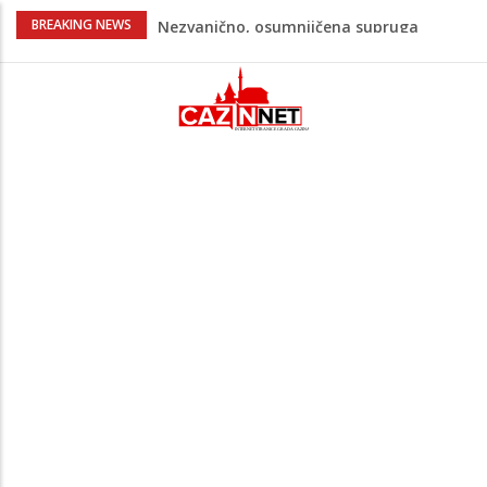
Na Ahiret preselila Bešić (rođ. Blažević)
BREAKING NEWS
Senija – Sena
Na Ahiret preselio ŠUPUK (Refik) ŠEFIK
Evo koje države su zasad za, a koje
protiv Infantina na izborima: Srbija i
Hrvatska se izjasnile
Majka Izeta Nanića progovorila nakon
obilježavanja godišnjice: "Doživjela sam
poniženje na mjestu gdje se odaje
počast mom sinu"
Novi detalji ubistva u Bosanskoj Krupi:
Nezvanično, osumnjičena supruga
ubijenog