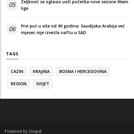
Zeljković se oglasio uoči početka nove sezone Wwin
05
lige
Prvi put u više od 40 godina: Saudijska Arabija već
06
mjesec nije izvezla naftu u SAD
TAGS
CAZIN
KRAJINA
BOSNA I HERCEGOVINA
REGION
SVIJET
Powered by
Drupal