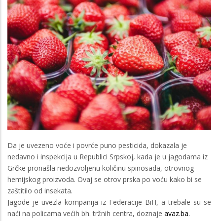
Da je uvezeno voće i povrće puno pesticida, dokazala je
nedavno i inspekcija u Republici Srpskoj, kada je u jagodama iz
Grčke pronašla nedozvoljenu količinu spinosada, otrovnog
hemijskog proizvoda. Ovaj se otrov prska po voću kako bi se
zaštitilo od insekata.
Jagode je uvezla kompanija iz Federacije BiH, a trebale su se
naći na policama većih bh. tržnih centra, doznaje
avaz.ba.