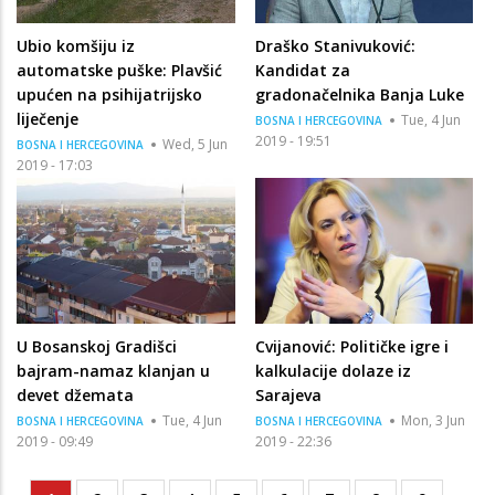
Ubio komšiju iz
Draško Stanivuković:
automatske puške: Plavšić
Kandidat za
upućen na psihijatrijsko
gradonačelnika Banja Luke
liječenje
Tue, 4 Jun
BOSNA I HERCEGOVINA
2019 - 19:51
Wed, 5 Jun
BOSNA I HERCEGOVINA
2019 - 17:03
U Bosanskoj Gradišci
Cvijanović: Političke igre i
bajram-namaz klanjan u
kalkulacije dolaze iz
devet džemata
Sarajeva
Tue, 4 Jun
Mon, 3 Jun
BOSNA I HERCEGOVINA
BOSNA I HERCEGOVINA
2019 - 09:49
2019 - 22:36