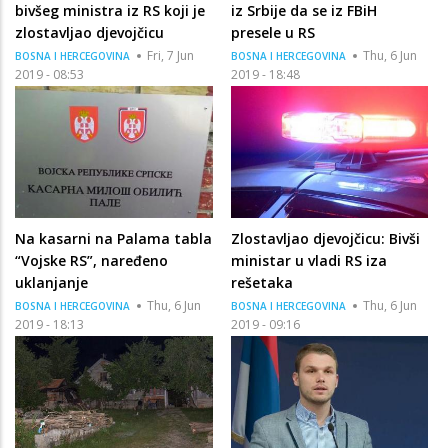
bivšeg ministra iz RS koji je
iz Srbije da se iz FBiH
zlostavljao djevojčicu
presele u RS
Fri, 7 Jun
Thu, 6 Jun
BOSNA I HERCEGOVINA
BOSNA I HERCEGOVINA
2019 - 08:53
2019 - 18:48
Na kasarni na Palama tabla
Zlostavljao djevojčicu: Bivši
“Vojske RS”, naređeno
ministar u vladi RS iza
uklanjanje
rešetaka
Thu, 6 Jun
Thu, 6 Jun
BOSNA I HERCEGOVINA
BOSNA I HERCEGOVINA
2019 - 18:13
2019 - 09:16