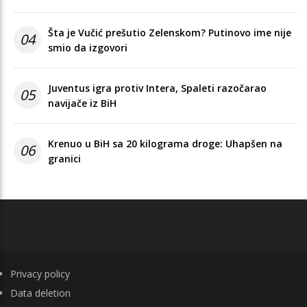
Šta je Vučić prešutio Zelenskom? Putinovo ime nije
04
smio da izgovori
Juventus igra protiv Intera, Spaleti razočarao
05
navijače iz BiH
Krenuo u BiH sa 20 kilograma droge: Uhapšen na
06
granici
FOOTER
Privacy policy
Data deletion