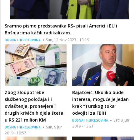
Sramno pismo predstavnika RS- pisali Americi i EU i
Bošnjacima kačili radikalizam…
Sun, 12 Nov 2023 - 13:19
BOSNA I HERCEGOVINA
Zbog zloupotrebe
Bajatović: Ukoliko bude
službenog položaja ili
interesa, moguće je jedan
ovlaštenja, pronevjere i
krak "Turskog toka"
drugih krivičnih djela šteta
odvojiti za FBiH
u RS 221 milion KM
Sat, 8 Jun
BOSNA I HERCEGOVINA
2019 - 13:21
Sun, 9 Jun
BOSNA I HERCEGOVINA
2019 - 10:57