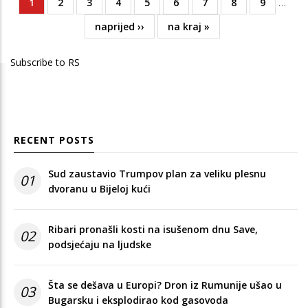
Current
1
Page
2
Page
3
Page
4
Page
5
Page
6
Page
7
Page
8
Page
9
…
Pagination
page
Next
naprijed ››
Last
na kraj »
page
page
Subscribe to RS
RECENT POSTS
Sud zaustavio Trumpov plan za veliku plesnu
01
dvoranu u Bijeloj kući
Ribari pronašli kosti na isušenom dnu Save,
02
podsjećaju na ljudske
Šta se dešava u Europi? Dron iz Rumunije ušao u
03
Bugarsku i eksplodirao kod gasovoda