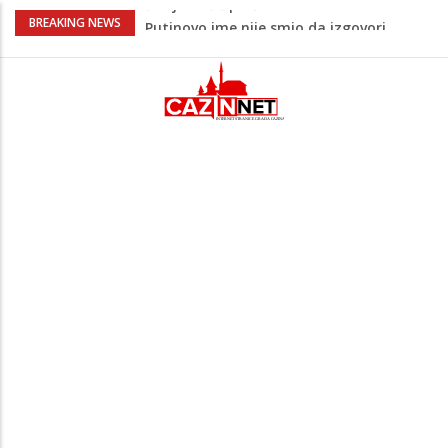
Šta se dešava u Europi? Dron iz
BREAKING NEWS
Rumunije ušao u Bugarsku i eksplodirao
kod gasovoda
Ribari pronašli kosti na isušenom dnu
Save, podsjećaju na ljudske
Sud zaustavio Trumpov plan za veliku
plesnu dvoranu u Bijeloj kući
Bebe koje odrastaju uz pse su zdravije:
Evo šta ih štiti
Šta je Vučić prešutio Zelenskom?
Putinovo ime nije smio da izgovori