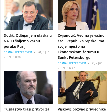
Dodik: Odbijanjem ulaska u
Cvijanović: Veoma je važno
NATO šaljemo važnu
što i Republika Srpska ima
poruku Rusiji
svoje mjesto na
Ekonomskom forumu u
Sat, 8 Jun
BOSNA I HERCEGOVINA
2019 - 10:50
Sankt Petersburgu
Fri, 7 Jun
BOSNA I HERCEGOVINA
2019 - 16:47
Tužilaštvo traži pritvor za
Višković pozvao privrednike