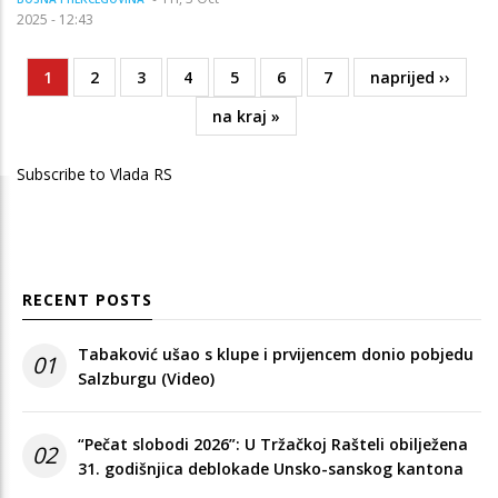
2025 - 12:43
Current
1
Page
2
Page
3
Page
4
Page
5
Page
6
Page
7
Next
naprijed ››
Pagination
page
page
Last
na kraj »
page
Subscribe to Vlada RS
RECENT POSTS
Tabaković ušao s klupe i prvijencem donio pobjedu
01
Salzburgu (Video)
“Pečat slobodi 2026”: U Tržačkoj Rašteli obilježena
02
31. godišnjica deblokade Unsko-sanskog kantona