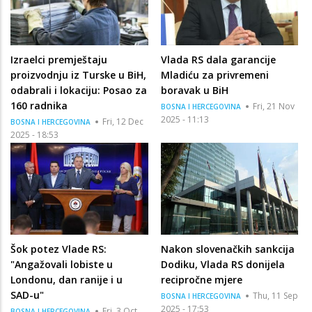
Izraelci premještaju
Vlada RS dala garancije
proizvodnju iz Turske u BiH,
Mladiću za privremeni
odabrali i lokaciju: Posao za
boravak u BiH
160 radnika
Fri, 21 Nov
BOSNA I HERCEGOVINA
2025 - 11:13
Fri, 12 Dec
BOSNA I HERCEGOVINA
2025 - 18:53
Šok potez Vlade RS:
Nakon slovenačkih sankcija
"Angažovali lobiste u
Dodiku, Vlada RS donijela
Londonu, dan ranije i u
recipročne mjere
SAD-u"
Thu, 11 Sep
BOSNA I HERCEGOVINA
2025 - 17:53
Fri, 3 Oct
BOSNA I HERCEGOVINA