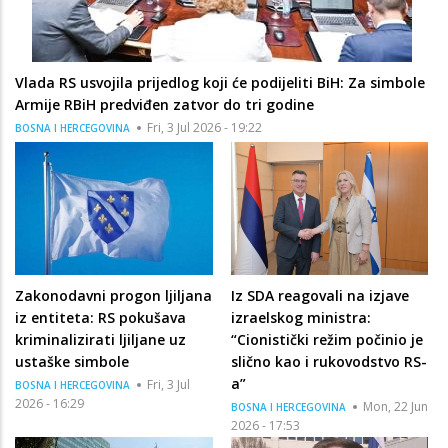
Vlada RS usvojila prijedlog koji će podijeliti BiH: Za simbole
Armije RBiH predviđen zatvor do tri godine
Fri, 3 Jul 2026 - 19:22
BOSNA I HERCEGOVINA
Zakonodavni progon ljiljana
Iz SDA reagovali na izjave
iz entiteta: RS pokušava
izraelskog ministra:
kriminalizirati ljiljane uz
“Cionistički režim počinio je
ustaške simbole
slično kao i rukovodstvo RS-
a”
Fri, 3 Jul
BOSNA I HERCEGOVINA
2026 - 16:29
Mon, 22 Jun
BOSNA I HERCEGOVINA
2026 - 17:53