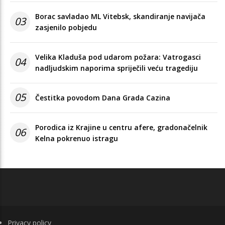
Borac savladao ML Vitebsk, skandiranje navijača
03
zasjenilo pobjedu
Velika Kladuša pod udarom požara: Vatrogasci
04
nadljudskim naporima spriječili veću tragediju
05
Čestitka povodom Dana Grada Cazina
Porodica iz Krajine u centru afere, gradonačelnik
06
Kelna pokrenuo istragu
FOOTER
Privacy policy