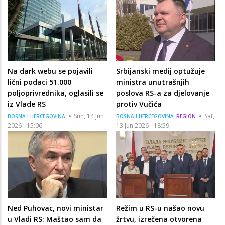
Na dark webu se pojavili
Srbijanski medij optužuje
lični podaci 51.000
ministra unutrašnjih
poljoprivrednika, oglasili se
poslova RS-a za djelovanje
iz Vlade RS
protiv Vučića
Sun, 14 Jun
Sat,
BOSNA I HERCEGOVINA
BOSNA I HERCEGOVINA
REGION
2026 - 15:06
13 Jun 2026 - 18:59
Ned Puhovac, novi ministar
Režim u RS-u našao novu
u Vladi RS: Maštao sam da
žrtvu, izrečena otvorena