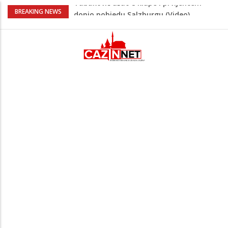
“Pečat slobodi 2026”: U Tržačkoj Rašteli
BREAKING NEWS
obilježena 31. godišnjica deblokade
Unsko-sanskog kantona
Porodica iz Krajine u centru afere,
gradonačelnik Kelna pokrenuo istragu
Čestitka povodom Dana Grada Cazina
Velika Kladuša pod udarom požara:
Vatrogasci nadljudskim naporima
spriječili veću tragediju
Tabaković ušao s klupe i prvijencem
donio pobjedu Salzburgu (Video)