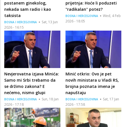
postanem ginekolog,
prijetnja: Hoće li poduzeti
nekada sam radio i kao
"radikalan" potez?
taksista
Wed, 4 Feb
BOSNA I HERCEGOVINA
2026 - 18:05
Sat, 13 Jun
BOSNA I HERCEGOVINA
2026 - 16:15
Nevjerovatna izjava Minića:
Minić otkrio: Ovo je pet
Samo mi Srbi trebamo da
novih ministara u Vladi RS,
se držimo zakona? E
brojna poznata imena je
nećemo, nismo glupi
napuštaju
Sun, 18 Jan
Sat, 17 Jan
BOSNA I HERCEGOVINA
BOSNA I HERCEGOVINA
2026 - 17:18
2026 - 17:58