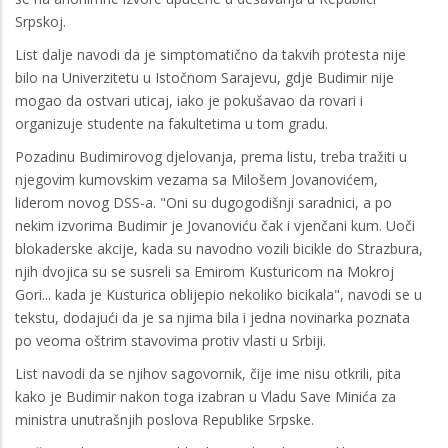
Srpskoj.
List dalje navodi da je simptomatično da takvih protesta nije
bilo na Univerzitetu u Istočnom Sarajevu, gdje Budimir nije
mogao da ostvari uticaj, iako je pokušavao da rovari i
organizuje studente na fakultetima u tom gradu.
Pozadinu Budimirovog djelovanja, prema listu, treba tražiti u
njegovim kumovskim vezama sa Milošem Jovanovićem,
liderom novog DSS-a. "Oni su dugogodišnji saradnici, a po
nekim izvorima Budimir je Jovanoviću čak i vjenčani kum. Uoči
blokaderske akcije, kada su navodno vozili bicikle do Strazbura,
njih dvojica su se susreli sa Emirom Kusturicom na Mokroj
Gori... kada je Kusturica oblijepio nekoliko bicikala", navodi se u
tekstu, dodajući da je sa njima bila i jedna novinarka poznata
po veoma oštrim stavovima protiv vlasti u Srbiji.
List navodi da se njihov sagovornik, čije ime nisu otkrili, pita
kako je Budimir nakon toga izabran u Vladu Save Minića za
ministra unutrašnjih poslova Republike Srpske.