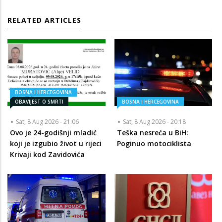
RELATED ARTICLES
BOSNA I HERCEGOVINA
OBAVIJEST O SMRTI
BOSNA I HERCEGOVINA
Sat, 8 Aug 2026 - 21:06
Sat, 8 Aug 2026 - 20:18
Ovo je 24-godišnji mladić
Teška nesreća u BiH:
koji je izgubio život u rijeci
Poginuo motociklista
Krivaji kod Zavidovića