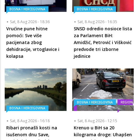
BOSNA I HERCEGOVINA
BOSNA I HERCEGOVINA
Sat, 8 Aug 2026 - 18:36
Sat, 8 Aug 2026 - 16:35
Vrućine pune hitne
SNSD odredio nosioce lista
pomoći: Sve više
za Parlament BiH:
pacijenata zbog
Amidžić, Petrović i Višković
dehidracije, vrtoglavice i
predvode tri izborne
kolapsa
jedinice
BOSNA I HERCEGOVINA
REGION
BOSNA I HERCEGOVINA
Sat, 8 Aug 2026 - 16:18
Sat, 8 Aug 2026 - 12:15
Ribari pronašli kosti na
Krenuo u BiH sa 20
isušenom dnu Save,
kilograma droge: Uhapšen