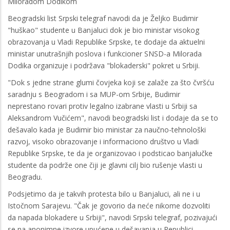
Miloradom Dodikom
Beogradski list Srpski telegraf navodi da je Željko Budimir
"huškao" studente u Banjaluci dok je bio ministar visokog
obrazovanja u Vladi Republike Srpske, te dodaje da aktuelni
ministar unutrašnjih poslova i funkcioner SNSD-a Milorada
Dodika organizuje i podržava "blokaderski" pokret u Srbiji.
"Dok s jedne strane glumi čovjeka koji se zalaže za što čvršću
saradnju s Beogradom i sa MUP-om Srbije, Budimir
neprestano rovari protiv legalno izabrane vlasti u Srbiji sa
Aleksandrom Vučićem", navodi beogradski list i dodaje da se to
dešavalo kada je Budimir bio ministar za naučno-tehnološki
razvoj, visoko obrazovanje i informaciono društvo u Vladi
Republike Srpske, te da je organizovao i podsticao banjalučke
studente da podrže one čiji je glavni cilj bio rušenje vlasti u
Beogradu.
Podsjetimo da je takvih protesta bilo u Banjaluci, ali ne i u
Istočnom Sarajevu. "Čak je govorio da neće nikome dozvoliti
da napada blokadere u Srbiji", navodi Srpski telegraf, pozivajući
se na anonimne izvore upućene u dešavanja u Republici