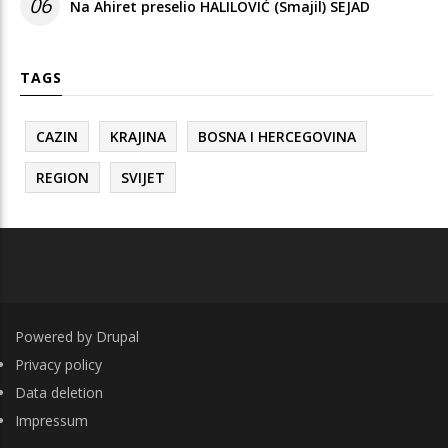
06
Na Ahiret preselio HALILOVIĆ (Smajil) SEJAD
TAGS
CAZIN
KRAJINA
BOSNA I HERCEGOVINA
REGION
SVIJET
Powered by
Drupal
FOOTER
Privacy policy
Data deletion
Impressum