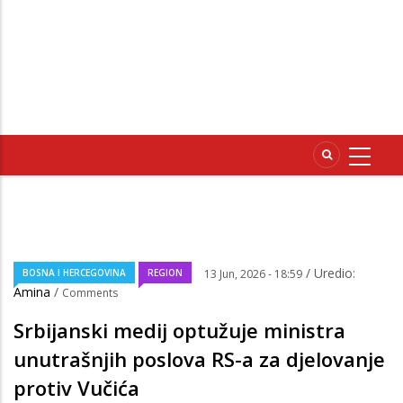
/ Uredio:
BOSNA I HERCEGOVINA
REGION
13 Jun, 2026 - 18:59
Amina
/
Comments
Srbijanski medij optužuje ministra
unutrašnjih poslova RS-a za djelovanje
protiv Vučića