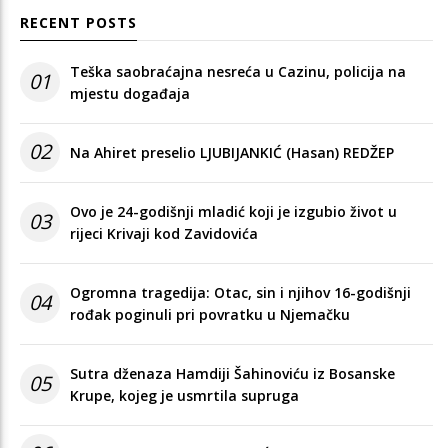
RECENT POSTS
Teška saobraćajna nesreća u Cazinu, policija na
01
mjestu događaja
02
Na Ahiret preselio LJUBIJANKIĆ (Hasan) REDŽEP
Ovo je 24-godišnji mladić koji je izgubio život u
03
rijeci Krivaji kod Zavidovića
Ogromna tragedija: Otac, sin i njihov 16-godišnji
04
rođak poginuli pri povratku u Njemačku
Sutra dženaza Hamdiji Šahinoviću iz Bosanske
05
Krupe, kojeg je usmrtila supruga