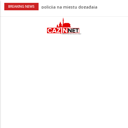
Ovo je 24-godišnji mladić koji je izgubio
BREAKING NEWS
život u rijeci Krivaji kod Zavidovića
Na Ahiret preselio LJUBIJANKIĆ (Hasan)
REDŽEP
Na Ahiret preselio HALILOVIĆ (Smajil)
SEJAD
Sutra dženaza Hamdiji Šahinoviću iz
Bosanske Krupe, kojeg je usmrtila
supruga
Teška saobraćajna nesreća u Cazinu,
policija na mjestu događaja