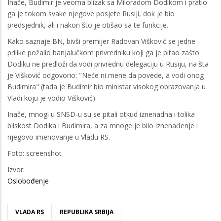
Inače, Budimir je veoma blizak sa Miloradom Dodikom i pratio
ga je tokom svake njegove posjete Rusiji, dok je bio
predsjednik, ali i nakon što je otišao sa te funkcije.
Kako saznaje BN, bivši premijer Radovan Višković se jedne
prilike požalio banjalučkom privredniku koji ga je pitao zašto
Dodiku ne predloži da vodi privrednu delegaciju u Rusiju, na šta
je Višković odgovorio: "Neće ni mene da povede, a vodi onog
Budimira" (tada je Budimir bio ministar visokog obrazovanja u
Vladi koju je vodio Višković).
Inače, mnogi u SNSD-u su se pitali otkud iznenadna i tolika
bliskost Dodika i Budimira, a za mnoge je bilo iznenađenje i
njegovo imenovanje u Vladu RS.
Foto: screenshot
Izvor:
Oslobođenje
VLADA RS
REPUBLIKA SRBIJA