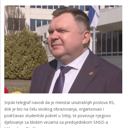
Srpski telegraf navodi da je ministar unutrašnjih poslova RS,
dok je bio na čelu visokog obrazovanja, organizovao i
podržavao studentski pokret u Srbiji, te povezuje njegovo
djelovanje sa bliskim vezama sa predsjednikom SNSD-a