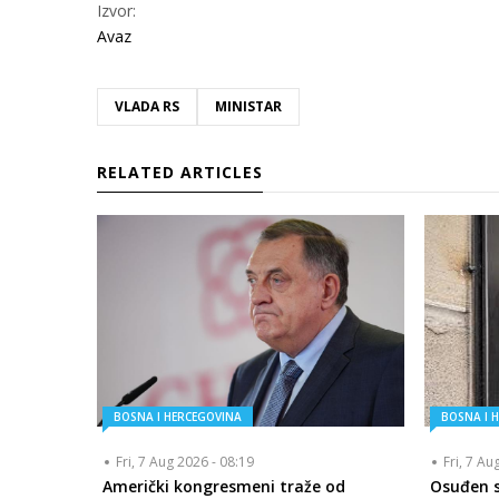
Izvor:
Avaz
VLADA RS
MINISTAR
RELATED ARTICLES
BOSNA I HERCEGOVINA
BOSNA I 
Fri, 7 Aug 2026 - 08:19
Fri, 7 Au
Američki kongresmeni traže od
Osuđen se