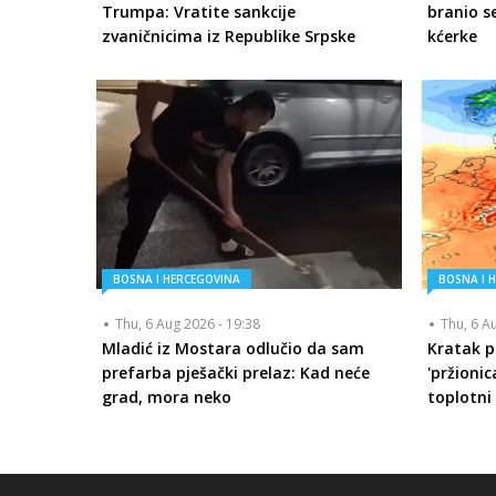
Trumpa: Vratite sankcije
branio se
zvaničnicima iz Republike Srpske
kćerke
BOSNA I HERCEGOVINA
BOSNA I 
Thu, 6 Aug 2026 - 19:38
Thu, 6 A
Mladić iz Mostara odlučio da sam
Kratak p
prefarba pješački prelaz: Kad neće
'pržionic
grad, mora neko
toplotni 