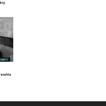
koj:
 SMRTI
eselila