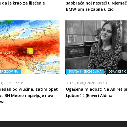
 da je krao za liječenje
saobraćajnoj nesreći u Njemač
BMW-om se zabila u zid
HERCEGOVINA
BOSNA I HERCEGOVINA
OBAVIJEST O
ug 2026 - 19:18
Thu, 6 Aug 2026 - 08:50
redah od vrućina, zatim opet
Ugašena mladost: Na Ahiret pr
a': BH Meteo najavljuje novi
Ljubunčić (Enver) Aldina
val