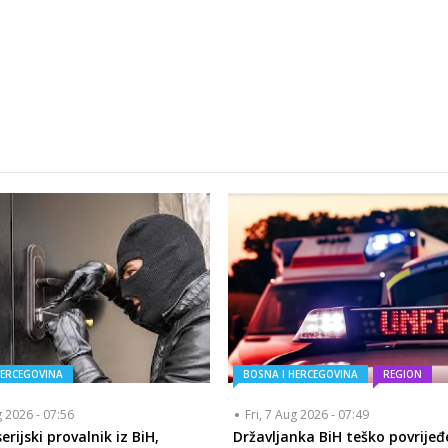
HERCEGOVINA
BOSNA I HERCEGOVINA
REGION
g 2026 - 07:56
Fri, 7 Aug 2026 - 07:49
rijski provalnik iz BiH,
Državljanka BiH teško povrijeđ