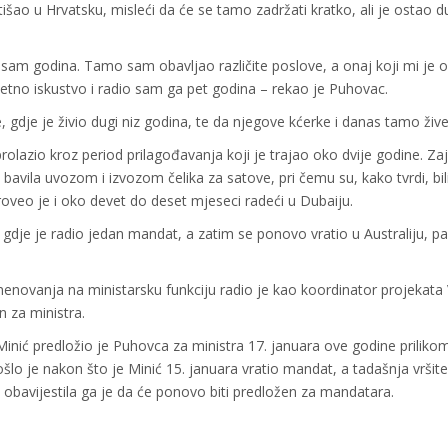
šao u Hrvatsku, misleći da će se tamo zadržati kratko, ali je ostao 
am godina. Tamo sam obavljao različite poslove, a onaj koji mi je 
uzetno iskustvo i radio sam ga pet godina – rekao je Puhovac.
 gdje je živio dugi niz godina, te da njegove kćerke i danas tamo žive
olazio kroz period prilagođavanja koji je trajao oko dvije godine. Za
bavila uvozom i izvozom čelika za satove, pri čemu su, kako tvrdi, bili
roveo je i oko devet do deset mjeseci radeći u Dubaiju.
dje je radio jedan mandat, a zatim se ponovo vratio u Australiju, pa 
menovanja na ministarsku funkciju radio je kao koordinator projekata
n za ministra.
nić predložio je Puhovca za ministra 17. januara ove godine priliko
šlo je nakon što je Minić 15. januara vratio mandat, a tadašnja vršitel
 obavijestila ga je da će ponovo biti predložen za mandatara.