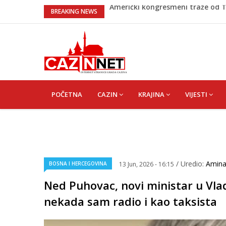
Zašto nekim ljudima treba više s
BREAKING NEWS
Barbarez o igračima iz dijaspore:
pripadali
Cazin: Bećirović i Ogrešević otvo
Hiljade građana uz Enesa Begovi
Američki kongresmeni traže od T
MAIN
NAVIGATION
POČETNA
CAZIN
KRAJINA
VIJESTI
/ Uredio:
Amin
BOSNA I HERCEGOVINA
13 Jun, 2026 - 16:15
Ned Puhovac, novi ministar u Vla
nekada sam radio i kao taksista