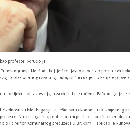
kao profesor, poručio je
 Puhovac (ranije Nedžad), koji je široj javnosti postao poznat tek na
svog profesionalnog i životnog puta, ističući da je dio karijere proveo 
m porijeklu i obrazovanju, navodeći da je rođen u Brčkom, gdje je z
 okolnosti su bile drugačije. Završio sam ekonomiju i kasnije magistri
rofesor. Nakon toga moj profesionalni put bio je prilično raznolik, r
sam bio i direktor Komunalnog preduzeća u Brčkom – ispričao je Puhova