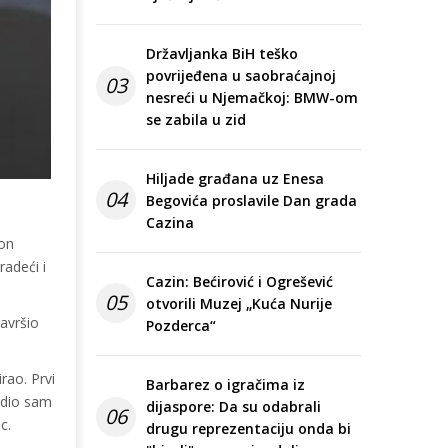
Državljanka BiH teško
povrijeđena u saobraćajnoj
03
nesreći u Njemačkoj: BMW-om
se zabila u zid
Hiljade građana uz Enesa
04
Begovića proslavile Dan grada
Cazina
kon
radeći i
Cazin: Bećirović i Ogrešević
05
otvorili Muzej „Kuća Nurije
avršio
Pozderca“
rao. Prvi
Barbarez o igračima iz
adio sam
dijaspore: Da su odabrali
06
c.
drugu reprezentaciju onda bi