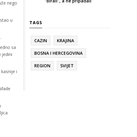
"birali", a ne pripadali
duže nego
ostao u
TAGS
.
CAZIN
KRAJINA
jedno sa
BOSNA I HERCEGOVINA
 jedini
REGION
SVIJET
kasnije i
 Vlade
m
jica