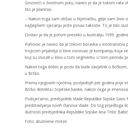
Govoreći o životnom putu, naveo je da je tokom rata oti
što je planirao.
– Nakon toga sam otišao u Njemačku, gdje sam živio os
najljepšem sjećanju jeste posao taksiste. To je bilo iz
Dodao je da je potom preselio u Australiju 1999. godine,
Puhovac je naveo da je tokom boravka u inostranstvu pr
trojicom prijatelja iz Kine osnovao je kompaniju koja se 
koji su izvozili u Kinu u tom segmentu. U tom periodu p
Nakon toga dobio je poziv da bude savjetnik u Brčkom, g
u Brčko.
Prema njegovim riječima, posljednjih pet godina prije i
Brčko distrikta i Svjetske banke, nakon čega je imenova
Podsjećamo, predsjednik Vlade Republike Srpske Savo Mi
predstavljanja novih članova Vlade. Do tog prijedloga do
dužnosti predsjednika Republike Srpske Ana Trišić Babić
Foto: drustvene mreze