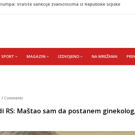
na nego drugima: Razlozi bi vas mogli iznenaditi
 Da su odabrali drugu reprezentaciju onda bi "birali", a ne
rili Muzej „Kuća Nurije Pozderca“
ća proslavile Dan grada Cazina
rumpa: Vratite sankcije zvaničnicima iz Republike Srpske
SPORT
MAGAZIN
IZDVOJENO
NA MREŽAMA
PRE
a
/
Comments
di RS: Maštao sam da postanem ginekolog