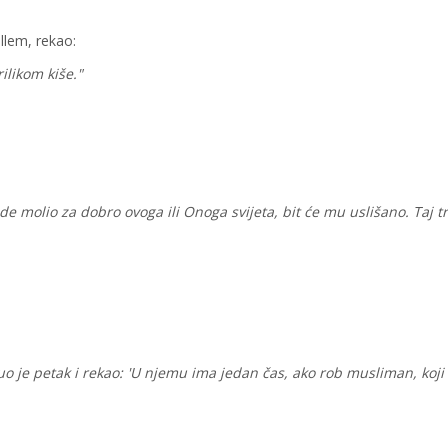
ellem, rekao:
rilikom kiše."
e molio za dobro ovoga ili Onoga svijeta, bit će mu uslišano. Taj t
uo je petak i rekao: 'U njemu ima jedan čas, ako rob musliman, koji