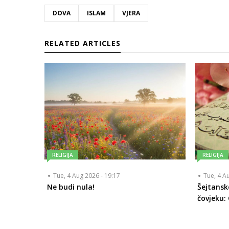
DOVA
ISLAM
VJERA
RELATED ARTICLES
RELIGIJA
RELIGIJA
Tue, 4 Aug 2026 - 19:17
Tue, 4 A
Ne budi nula!
Šejtansk
čovjeku: 