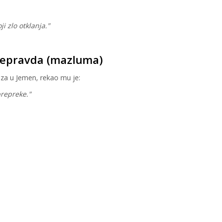
i zlo otklanja."
 nepravda (mazluma)
uaza u Jemen, rekao mu je:
prepreke."