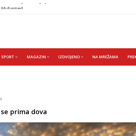
id) Muhamed
išević (r. Aličajić, otac Muharem) Mine
de USK: Evo kome je dodijeljen novac
rumpa: Vratite sankcije zvaničnicima iz Republike Srpske
no uvođenje sankcija političarima u RS-u
SPORT
MAGAZIN
IZDVOJENO
NA MREŽAMA
PRE
s
 se prima dova