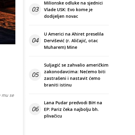
Milionske odluke na sjednici
03
Vlade USK: Evo kome je
dodijeljen novac
U Americi na Ahiret preselila
04
Dervišević (r. Aličajić, otac
Muharem) Mine
Suljagić se zahvalio američkim
zakonodavcima: Nećemo biti
05
zastrašeni i nastavit ćemo
braniti istinu
a mu se
Lana Pudar predvodi BiH na
06
EP: Pariz čeka najbolju bh.
plivačicu