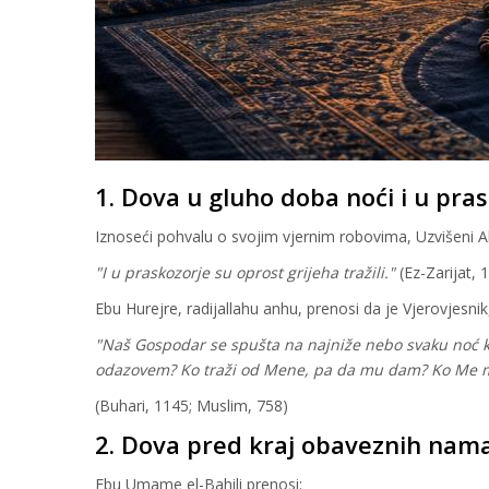
1. Dova u gluho doba noći i u pra
Iznoseći pohvalu o svojim vjernim robovima, Uzvišeni Al
"I u praskozorje su oprost grijeha tražili."
(Ez-Zarijat, 
Ebu Hurejre, radijallahu anhu, prenosi da je Vjerovjesnik,
"Naš Gospodar se spušta na najniže nebo svaku noć ka
odazovem? Ko traži od Mene, pa da mu dam? Ko Me mo
(Buhari, 1145; Muslim, 758)
2. Dova pred kraj obaveznih nama
Ebu Umame el-Bahili prenosi: