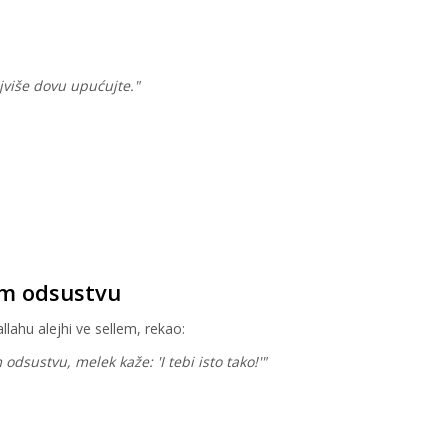
ajviše dovu upućujte."
om odsustvu
llahu alejhi ve sellem, rekao:
sustvu, melek kaže: 'I tebi isto tako!'"