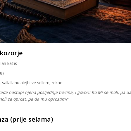
skozorje
lah kaže:
18)
 sallallahu alejhi ve sellem, rekao:
da nastupi njena posljednja trećina, i govori: Ko Mi se moli, pa d
li za oprost, pa da mu oprostim?"
za (prije selama)