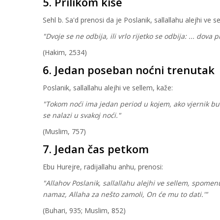
5. Prilikom kiše
Sehl b. Sa'd prenosi da je Poslanik, sallallahu alejhi ve s
"Dvoje se ne odbija, ili vrlo rijetko se odbija: ... dova p
(Hakim, 2534)
6. Jedan poseban noćni trenutak
Poslanik, sallallahu alejhi ve sellem, kaže:
"Tokom noći ima jedan period u kojem, ako vjernik bud
se nalazi u svakoj noći."
(Muslim, 757)
7. Jedan čas petkom
Ebu Hurejre, radijallahu anhu, prenosi:
"Allahov Poslanik, sallallahu alejhi ve sellem, spomen
namaz, Allaha za nešto zamoli, On će mu to dati.'"
(Buhari, 935; Muslim, 852)