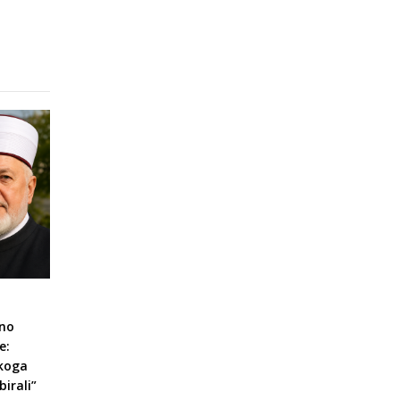
eno
e:
 koga
irali”