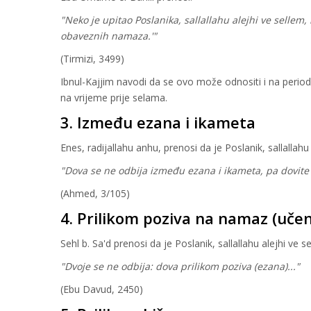
"Neko je upitao Poslanika, sallallahu alejhi ve sellem,
obaveznih namaza.'"
(Tirmizi, 3499)
Ibnul-Kajjim navodi da se ovo može odnositi i na period
na vrijeme prije selama.
3. Između ezana i ikameta
Enes, radijallahu anhu, prenosi da je Poslanik, sallallahu
"Dova se ne odbija između ezana i ikameta, pa dovite
(Ahmed, 3/105)
4. Prilikom poziva na namaz (uče
Sehl b. Sa'd prenosi da je Poslanik, sallallahu alejhi ve s
"Dvoje se ne odbija: dova prilikom poziva (ezana)..."
(Ebu Davud, 2450)