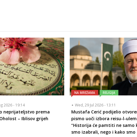
NA MREŽAMA
RELIGIJA
ug 2026 - 19:14
Wed, 29 Jul 2026 - 13:11
o neprijateljstvo prema
Mustafa Cerić podijelio otvor
Oholost – Iblisov grijeh
pismo uoči izbora reisu-l-ulem
“Historija će pamtiti ne samo
smo izabrali, nego i kako smo b