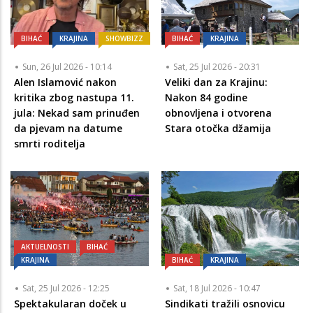
BIHAĆ
KRAJINA
SHOWBIZZ
BIHAĆ
KRAJINA
Sun, 26 Jul 2026 - 10:14
Sat, 25 Jul 2026 - 20:31
Alen Islamović nakon
Veliki dan za Krajinu:
kritika zbog nastupa 11.
Nakon 84 godine
jula: Nekad sam prinuđen
obnovljena i otvorena
da pjevam na datume
Stara otočka džamija
smrti roditelja
AKTUELNOSTI
BIHAĆ
KRAJINA
BIHAĆ
KRAJINA
Sat, 25 Jul 2026 - 12:25
Sat, 18 Jul 2026 - 10:47
Spektakularan doček u
Sindikati tražili osnovicu