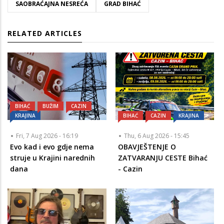
SAOBRAĆAJNA NESREĆA
GRAD BIHAĆ
RELATED ARTICLES
BIHAĆ
BUŽIM
CAZIN
KRAJINA
BIHAĆ
CAZIN
KRAJINA
Fri, 7 Aug 2026 - 16:19
Thu, 6 Aug 2026 - 15:45
Evo kad i evo gdje nema
OBAVJEŠTENJE O
struje u Krajini narednih
ZATVARANJU CESTE Bihać
dana
- Cazin