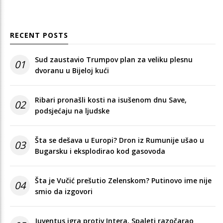
RECENT POSTS
Sud zaustavio Trumpov plan za veliku plesnu
01
dvoranu u Bijeloj kući
Ribari pronašli kosti na isušenom dnu Save,
02
podsjećaju na ljudske
Šta se dešava u Europi? Dron iz Rumunije ušao u
03
Bugarsku i eksplodirao kod gasovoda
Šta je Vučić prešutio Zelenskom? Putinovo ime nije
04
smio da izgovori
Juventus igra protiv Intera, Spaleti razočarao