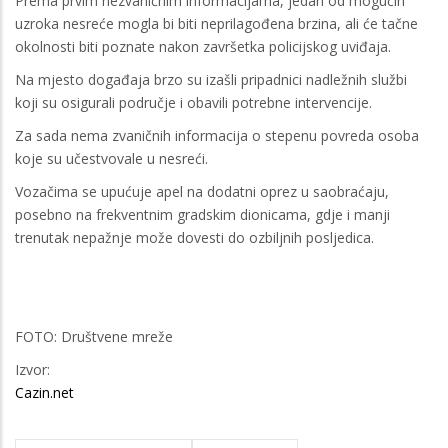
Prema prvim nezvaničnim informacijama, jedan od mogućih
uzroka nesreće mogla bi biti neprilagođena brzina, ali će tačne
okolnosti biti poznate nakon završetka policijskog uviđaja.
Na mjesto događaja brzo su izašli pripadnici nadležnih službi
koji su osigurali područje i obavili potrebne intervencije.
Za sada nema zvaničnih informacija o stepenu povreda osoba
koje su učestvovale u nesreći.
Vozačima se upućuje apel na dodatni oprez u saobraćaju,
posebno na frekventnim gradskim dionicama, gdje i manji
trenutak nepažnje može dovesti do ozbiljnih posljedica.
FOTO: Društvene mreže
Izvor:
Cazin.net