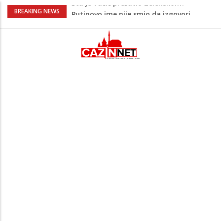
Šta se dešava u Europi? Dron iz
BREAKING NEWS
Rumunije ušao u Bugarsku i eksplodirao
kod gasovoda
Ribari pronašli kosti na isušenom dnu
Save, podsjećaju na ljudske
Sud zaustavio Trumpov plan za veliku
plesnu dvoranu u Bijeloj kući
Bebe koje odrastaju uz pse su zdravije:
Evo šta ih štiti
Šta je Vučić prešutio Zelenskom?
Putinovo ime nije smio da izgovori