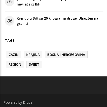
05
navijače iz BiH
Krenuo u BiH sa 20 kilograma droge: Uhapšen na
06
granici
TAGS
CAZIN
KRAJINA
BOSNA I HERCEGOVINA
REGION
SVIJET
Powered by
Drupal