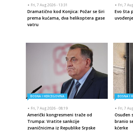
Fri, 7 Aug 2026 - 13:31
Fri, 7 Au
Dramatično kod Konjica: Požar se širi
Evo šta 
prema kućama, dva helikoptera gase
uvođenje
vatru
BOSNA I HERCEGOVINA
BOSNA I 
Fri, 7 Aug 2026 - 08:19
Fri, 7 Au
Američki kongresmeni traže od
Osuđen se
Trumpa: Vratite sankcije
branio se
zvaničnicima iz Republike Srpske
kćerke