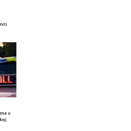
niti
ena u
koj: