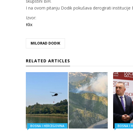
skupštini BiH.
I na ovom pitanju Dodik pokušava derogirati institucije B
Izvor:
Klix
MILORAD DODIK
RELATED ARTICLES
BOSNA I HERCEGOVINA
BOSNA I 