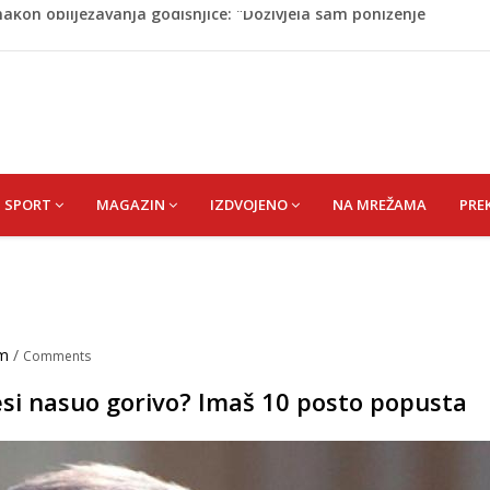
dijska Arabija već mjesec nije izvezla naftu u SAD
on pada sa tobogana: Vlada šalje avion po njega
tokom dojenja: Izazov s kojim se susreću mnoge mame
 Krajini narednih dana
akon obilježavanja godišnjice: "Doživjela sam poniženje
 mom sinu"
SPORT
MAGAZIN
IZDVOJENO
NA MREŽAMA
PRE
im
/
Comments
si nasuo gorivo? Imaš 10 posto popusta