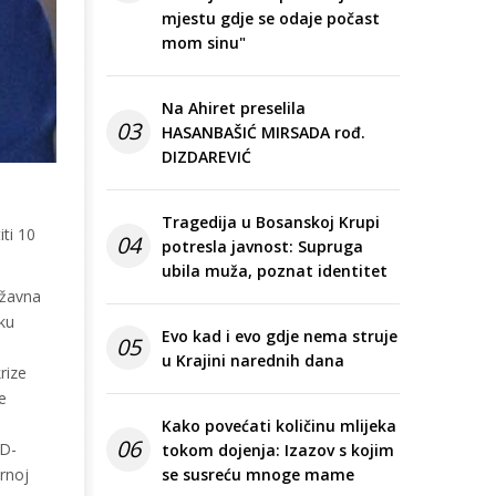
mjestu gdje se odaje počast
mom sinu"
Na Ahiret preselila
03
HASANBAŠIĆ MIRSADA rođ.
DIZDAREVIĆ
Tragedija u Bosanskoj Krupi
iti 10
04
potresla javnost: Supruga
ubila muža, poznat identitet
ržavna
sku
Evo kad i evo gdje nema struje
05
u Krajini narednih dana
rize
e
Kako povećati količinu mlijeka
06
SD-
tokom dojenja: Izazov s kojim
rnoj
se susreću mnoge mame