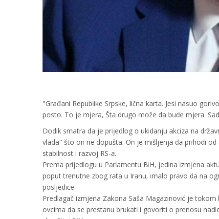
"Građani Republike Srpske, lična karta. Јesi nasuo gorivo?
posto. To je mjera, Šta drugo može da bude mjera. Sada
Dodik smatra da je prijedlog o ukidanju akciza na drž
vlada" što on ne dopušta. On je mišljenja da prihodi od
stabilnost i razvoj RS-a.
Prema prijedlogu u Parlamentu BiH, jedina izmjena aktue
poput trenutne zbog rata u Iranu, imalo pravo da na ogr
posljedice.
Predlagač izmjena Zakona Saša Magazinović je tokom
ovcima da se prestanu brukati i govoriti o prenosu nadl