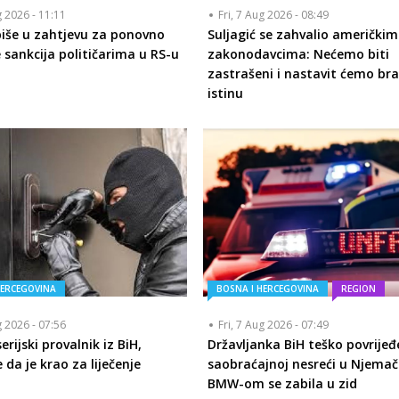
g 2026 - 11:11
Fri, 7 Aug 2026 - 08:49
piše u zahtjevu za ponovno
Suljagić se zahvalio američkim
 sankcija političarima u RS-u
zakonodavcima: Nećemo biti
zastrašeni i nastavit ćemo bra
istinu
HERCEGOVINA
BOSNA I HERCEGOVINA
REGION
g 2026 - 07:56
Fri, 7 Aug 2026 - 07:49
rijski provalnik iz BiH,
Državljanka BiH teško povrijeđ
 da je krao za liječenje
saobraćajnoj nesreći u Njemač
BMW-om se zabila u zid