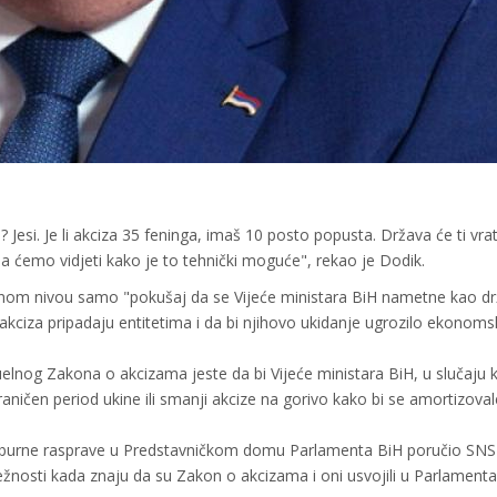
 Јesi. Јe li akciza 35 feninga, imaš 10 posto popusta. Država će ti vrat
 ćemo vidjeti kako je to tehnički moguće", rekao je Dodik.
avnom nivou samo "pokušaj da se Vijeće ministara BiH nametne kao d
 akciza pripadaju entitetima i da bi njihovo ukidanje ugrozilo ekonom
lnog Zakona o akcizama jeste da bi Vijeće ministara BiH, u slučaju k
aničen period ukine ili smanji akcize na gorivo kako bi se amortizoval
 burne rasprave u Predstavničkom domu Parlamenta BiH poručio SN
ežnosti kada znaju da su Zakon o akcizama i oni usvojili u Parlamenta