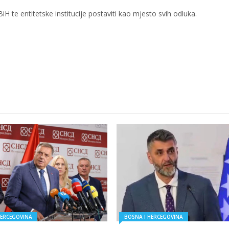
iH te entitetske institucije postaviti kao mjesto svih odluka.
HERCEGOVINA
BOSNA I HERCEGOVINA