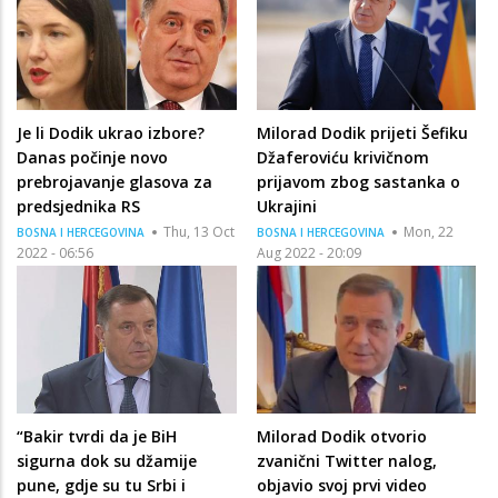
Je li Dodik ukrao izbore?
Milorad Dodik prijeti Šefiku
Danas počinje novo
Džaferoviću krivičnom
prebrojavanje glasova za
prijavom zbog sastanka o
predsjednika RS
Ukrajini
Thu, 13 Oct
Mon, 22
BOSNA I HERCEGOVINA
BOSNA I HERCEGOVINA
2022 - 06:56
Aug 2022 - 20:09
“Bakir tvrdi da je BiH
Milorad Dodik otvorio
sigurna dok su džamije
zvanični Twitter nalog,
pune, gdje su tu Srbi i
objavio svoj prvi video