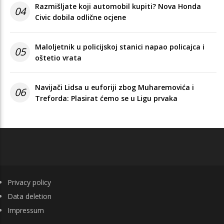
Razmišljate koji automobil kupiti? Nova Honda
04
Civic dobila odlične ocjene
Maloljetnik u policijskoj stanici napao policajca i
05
oštetio vrata
Navijači Lidsa u euforiji zbog Muharemovića i
06
Treforda: Plasirat ćemo se u Ligu prvaka
FOOTER
Privacy policy
Data deletion
Impressum