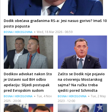
Dodik obećava građanima RS-a: Jesi nasuo gorivo? Imaš 10
posto popusta
Wed, 18 Mar 2026 - 06:59
BOSNA I HERCEGOVINA
Dodikov advokat nakon što
Zašto se Dodik nije pojavio
je Ustavni sud BiH odbio
na otvorenju Mostarskog
apelaciju: Slijedi postupak
sajma? Na ručku treba
pred Evropskim sudom
sjediti pored Schmidta
Tue, 4 Nov
Tue, 2 May
BOSNA I HERCEGOVINA
BOSNA I HERCEGOVINA
2025 - 20:06
2023 - 12:00