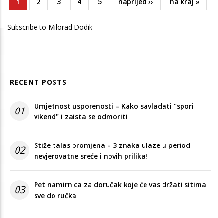
Current
1
Page
2
Page
3
Page
4
Page
5
Next
naprijed ››
Last
na kraj »
Pagination
page
page
page
Subscribe to Milorad Dodik
RECENT POSTS
Umjetnost usporenosti – Kako savladati "spori
01
vikend" i zaista se odmoriti
Stiže talas promjena – 3 znaka ulaze u period
02
nevjerovatne sreće i novih prilika!
Pet namirnica za doručak koje će vas držati sitima
03
sve do ručka