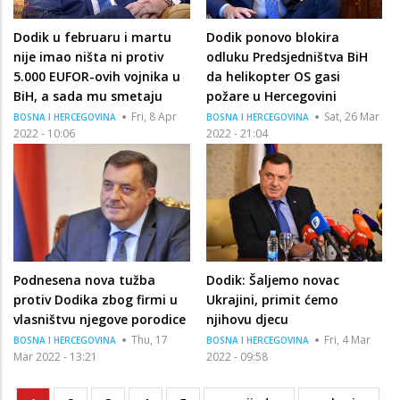
Dodik u februaru i martu
Dodik ponovo blokira
nije imao ništa ni protiv
odluku Predsjedništva BiH
5.000 EUFOR-ovih vojnika u
da helikopter OS gasi
BiH, a sada mu smetaju
požare u Hercegovini
Fri, 8 Apr
Sat, 26 Mar
BOSNA I HERCEGOVINA
BOSNA I HERCEGOVINA
2022 - 10:06
2022 - 21:04
Podnesena nova tužba
Dodik: Šaljemo novac
protiv Dodika zbog firmi u
Ukrajini, primit ćemo
vlasništvu njegove porodice
njihovu djecu
Thu, 17
Fri, 4 Mar
BOSNA I HERCEGOVINA
BOSNA I HERCEGOVINA
Mar 2022 - 13:21
2022 - 09:58