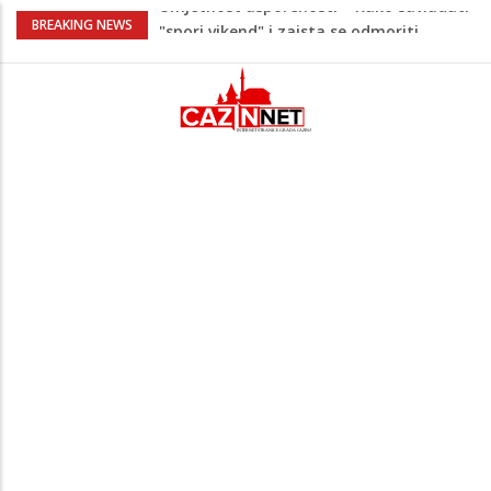
Maloljetnik u policijskoj stanici napao
BREAKING NEWS
policajca i oštetio vrata
Razmišljate koji automobil kupiti? Nova
Honda Civic dobila odlične ocjene
Pet namirnica za doručak koje će vas
držati sitima sve do ručka
Stiže talas promjena – 3 znaka ulaze u
period nevjerovatne sreće i novih prilika!
Umjetnost usporenosti – Kako savladati
"spori vikend" i zaista se odmoriti