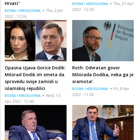
Hrvati"
Thu, 21 Apr
BOSNA I HERCEGOVINA
2022 - 12:20
Thu, 2 Jun
BOSNA I HERCEGOVINA
2022 - 12:26
Opasna izjava Gorice Dodik:
Roth: Odvratan govor
Milorad Dodik im smeta da
Milorada Dodika, neka ga je
sprovedu svoje zamisli u
sramota!
islamskoj republici
Fri, 8 Apr
BOSNA I HERCEGOVINA
2022 - 11:03
Wed, 13
BOSNA I HERCEGOVINA
Apr 2022 - 12:49