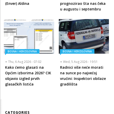
(Enver) Aldina
prognozirao šta nas čeka
u augustu i septembru
BOSNA I HERCEGOVINA
BOSNA I HERCEGOVINA
Thu, 6 Aug 2026 - 07:02
Wed, 5 Aug 2026 - 19:51
Kako ćemo glasati na
Radnici više neće morati
Općim izborima 2026? CIK
na sunce po najvećoj
objavio izgled prvih
vrućini: Inspektori obilaze
glasačkih listića
gradilišta
CATEGORIES