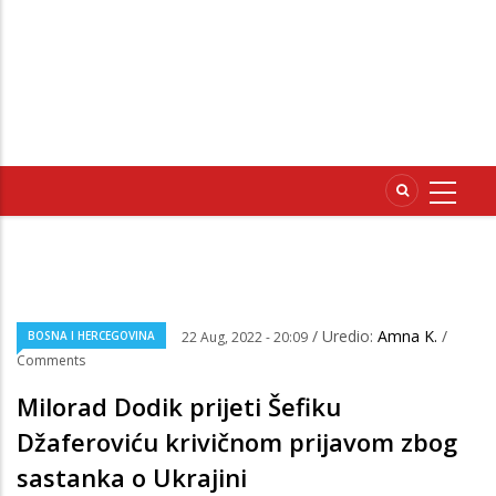
/ Uredio:
Amna K.
/
BOSNA I HERCEGOVINA
22 Aug, 2022 - 20:09
Comments
Milorad Dodik prijeti Šefiku
Džaferoviću krivičnom prijavom zbog
sastanka o Ukrajini