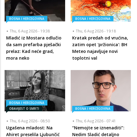
BOSNA I HERCEGOVINA
BOSNA I HERCEGOVINA
Thu, 6 Aug 2026 - 19:38
Thu, 6 Aug 2026 - 19:18
Mladić iz Mostara odlučio
Kratak predah od vrućina,
da sam prefarba pješački
zatim opet 'pržionica': BH
prelaz: Kad neće grad,
Meteo najavljuje novi
mora neko
toplotni val
BOSNA I HERCEGOVINA
OBAVIJEST O SMRTI
BOSNA I HERCEGOVINA
Thu, 6 Aug 2026 - 08:50
Thu, 6 Aug 2026 - 07:41
Ugašena mladost: Na
“Nemojte se iznenaditi”:
Ahiret preselila Ljubunčić
Nedim Sladić detaljno