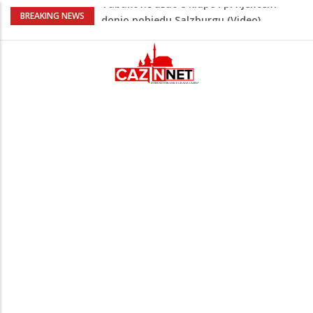
“Pečat slobodi 2026”: U Tržačkoj Rašteli
BREAKING NEWS
obilježena 31. godišnjica deblokade
Unsko-sanskog kantona
Porodica iz Krajine u centru afere,
gradonačelnik Kelna pokrenuo istragu
Čestitka povodom Dana Grada Cazina
Velika Kladuša pod udarom požara:
Vatrogasci nadljudskim naporima
spriječili veću tragediju
Tabaković ušao s klupe i prvijencem
donio pobjedu Salzburgu (Video)