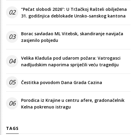
“Pečat slobodi 2026”: U Tržačkoj Rašteli obilježena
02
31. godišnjica deblokade Unsko-sanskog kantona
Borac savladao ML Vitebsk, skandiranje navijača
03
zasjenilo pobjedu
Velika Kladuša pod udarom požara: Vatrogasci
04
nadljudskim naporima spriječili veću tragediju
05
Čestitka povodom Dana Grada Cazina
Porodica iz Krajine u centru afere, gradonačelnik
06
Kelna pokrenuo istragu
TAGS