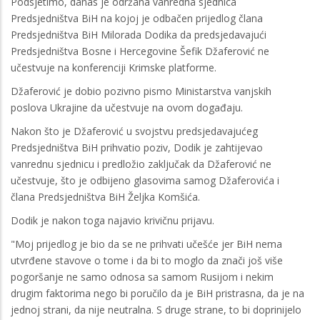
Podsjetimo, danas je održana vanredna sjednica
Predsjedništva BiH na kojoj je odbačen prijedlog člana
Predsjedništva BiH Milorada Dodika da predsjedavajući
Predsjedništva Bosne i Hercegovine Šefik Džaferović ne
učestvuje na konferenciji Krimske platforme.
Džaferović je dobio pozivno pismo Ministarstva vanjskih
poslova Ukrajine da učestvuje na ovom događaju.
Nakon što je Džaferović u svojstvu predsjedavajućeg
Predsjedništva BiH prihvatio poziv, Dodik je zahtijevao
vanrednu sjednicu i predložio zaključak da Džaferović ne
učestvuje, što je odbijeno glasovima samog Džaferovića i
člana Predsjedništva BiH Željka Komšića.
Dodik je nakon toga najavio krivičnu prijavu.
"Moj prijedlog je bio da se ne prihvati učešće jer BiH nema
utvrđene stavove o tome i da bi to moglo da znači još više
pogoršanje ne samo odnosa sa samom Rusijom i nekim
drugim faktorima nego bi poručilo da je BiH pristrasna, da je na
jednoj strani, da nije neutralna. S druge strane, to bi doprinijelo