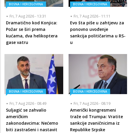
BOSNA I HERCEGOVINA
BOSNA I HERCEGOVINA
Fri, 7 Aug 2026 - 13:31
Fri, 7 Aug 2026 - 11:11
Dramatično kod Konjica:
Evo šta piše u zahtjevu za
Požar se širi prema
ponovno uvođenje
kućama, dva helikoptera
sankcija političarima u RS-
gase vatru
u
BOSNA I HERCEGOVINA
BOSNA I HERCEGOVINA
Fri, 7 Aug 2026 - 08:49
Fri, 7 Aug 2026 - 08:19
Suljagić se zahvalio
Američki kongresmeni
američkim
traže od Trumpa: Vratite
zakonodavcima: Nećemo
sankcije zvaničnicima iz
biti zastrašeni i nastavit
Republike Srpske