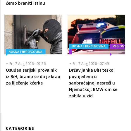
ćemo braniti istinu
BOSNA I HERCEGOVINA
REGION
BOSNA I HERCEGOVINA
Fri, 7 Aug 2026 - 07:56
Fri, 7 Aug 2026 - 07:49
Osuđen serijski provalnik
Državljanka BiH teško
iz BiH, branio se da je krao
povrijeđena u
za liječenje kćerke
saobraćajnoj nesreći u
Njemačkoj: BMW-om se
zabila u zid
CATEGORIES