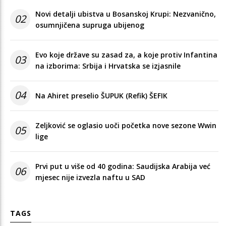
Novi detalji ubistva u Bosanskoj Krupi: Nezvanično,
02
osumnjičena supruga ubijenog
Evo koje države su zasad za, a koje protiv Infantina
03
na izborima: Srbija i Hrvatska se izjasnile
04
Na Ahiret preselio ŠUPUK (Refik) ŠEFIK
Zeljković se oglasio uoči početka nove sezone Wwin
05
lige
Prvi put u više od 40 godina: Saudijska Arabija već
06
mjesec nije izvezla naftu u SAD
TAGS