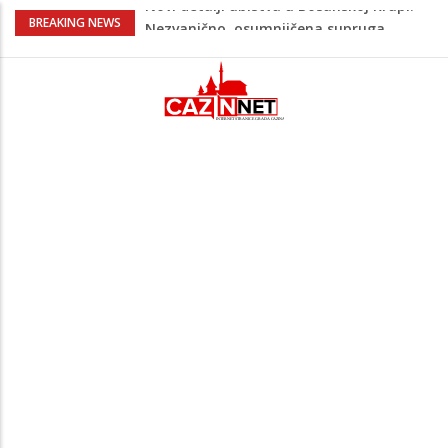
Na Ahiret preselila Bešić (rođ. Blažević)
BREAKING NEWS
Senija – Sena
Na Ahiret preselio ŠUPUK (Refik) ŠEFIK
Evo koje države su zasad za, a koje
protiv Infantina na izborima: Srbija i
Hrvatska se izjasnile
Majka Izeta Nanića progovorila nakon
obilježavanja godišnjice: "Doživjela sam
poniženje na mjestu gdje se odaje
počast mom sinu"
Novi detalji ubistva u Bosanskoj Krupi:
Nezvanično, osumnjičena supruga
ubijenog