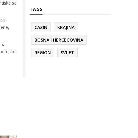
itiske sa
TAGS
li i
dene,
CAZIN
KRAJINA
BOSNA I HERCEGOVINA
ima
konomsku
REGION
SVIJET