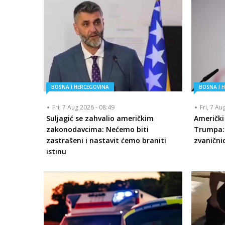
BOSNA I HERCEGOVINA
BOSNA I 
Fri, 7 Aug 2026 - 08:49
Fri, 7 Au
Suljagić se zahvalio američkim
Američki
zakonodavcima: Nećemo biti
Trumpa: 
zastrašeni i nastavit ćemo braniti
zvanični
istinu