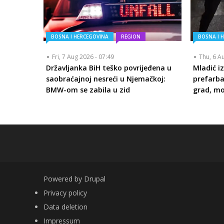
BOSNA I HERCEGOVINA
REGION
BOSNA I 
Fri, 7 Aug 2026 - 07:49
Thu, 6 A
Državljanka BiH teško povrijeđena u
Mladić i
saobraćajnoj nesreći u Njemačkoj:
prefarba
BMW-om se zabila u zid
grad, m
Powered by
Drupal
FOOTER
Privacy policy
Data deletion
Impressum