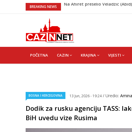
U Americi na Ahiret preselila Derv
BREAKING NEWS
Milionske odluke na sjednici Vla
Američki kongresmeni traže od T
Lana Pudar predvodi BiH na EP: Pa
Na Ahiret preselio Veladžić (Ab
MAIN
NAVIGATION
POČETNA
CAZIN
KRAJINA
VIJESTI
/ Uredio:
Amin
BOSNA I HERCEGOVINA
13 Jun, 2026 - 19:24
Dodik za rusku agenciju TASS: Iak
BiH uvedu vize Rusima