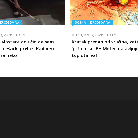
HERCEGOVINA
BOSNA I HERCEGOVINA
ug 2026 - 19:38
Thu, 6 Aug 2026 - 19:18
z Mostara odlučio da sam
Kratak predah od vrućina, zat
 pješački prelaz: Kad neće
'pržionica': BH Meteo najavljuj
ora neko
toplotni val