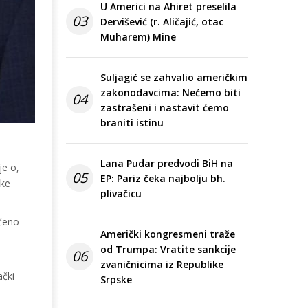
U Americi na Ahiret preselila
03
Dervišević (r. Aličajić, otac
Muharem) Mine
Suljagić se zahvalio američkim
zakonodavcima: Nećemo biti
04
zastrašeni i nastavit ćemo
braniti istinu
Lana Pudar predvodi BiH na
je o,
05
EP: Pariz čeka najbolju bh.
ske
plivačicu
ečeno
Američki kongresmeni traže
od Trumpa: Vratite sankcije
06
zvaničnicima iz Republike
ački
Srpske