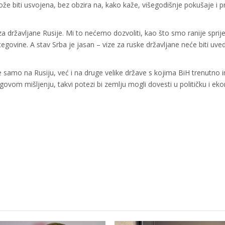
e biti usvojena, bez obzira na, kako kaže, višegodišnje pokušaje i pr
a državljane Rusije. Mi to nećemo dozvoliti, kao što smo ranije spriječi
egovine. A stav Srba je jasan – vize za ruske državljane neće biti uve
 samo na Rusiju, već i na druge velike države s kojima BiH trenutno 
jegovom mišljenju, takvi potezi bi zemlju mogli dovesti u političku i e