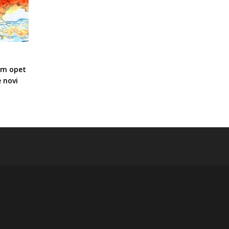
im opet
e novi