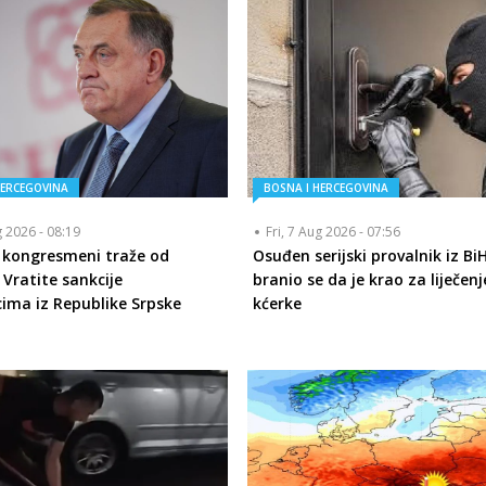
HERCEGOVINA
BOSNA I HERCEGOVINA
g 2026 - 08:19
Fri, 7 Aug 2026 - 07:56
 kongresmeni traže od
Osuđen serijski provalnik iz BiH
Vratite sankcije
branio se da je krao za liječenj
cima iz Republike Srpske
kćerke