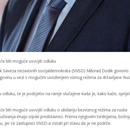
će biti moguće usvojiti odluku
ik Saveza nezavisnih socijaldemokrata (SNSD) Milorad Dodik govorio 
rcegovinu u vezi s mogućim uvođenjem viznog režima za državljane Ru
 odluku, te je podsjetio na ranije slučajeve kada je, kako kaže, sprij
će biti moguće usvojiti odluku o ukidanju bezviznog režima za ruske
lučivanja imaju srpski predstavnici. Prema njegovim tvrdnjama, bošnj
u, jer će zastupnici SNSD-a ostati pri stavu da je ne podrže.