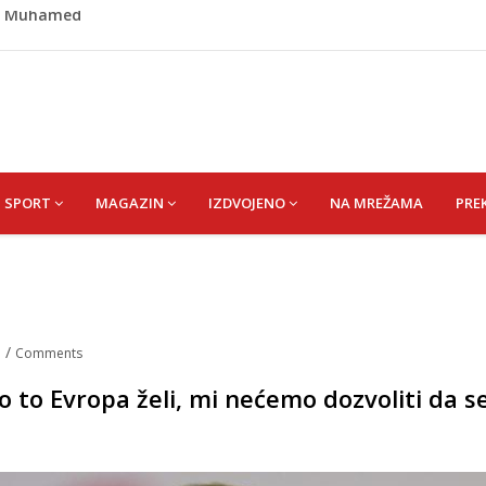
išević (r. Aličajić, otac Muharem) Mine
de USK: Evo kome je dodijeljen novac
rumpa: Vratite sankcije zvaničnicima iz Republike Srpske
riz čeka najbolju bh. plivačicu
id) Muhamed
SPORT
MAGAZIN
IZDVOJENO
NA MREŽAMA
PRE
a
/
Comments
o to Evropa želi, mi nećemo dozvoliti da s