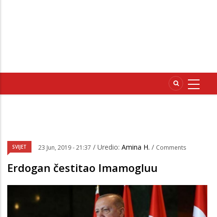
/ Uredio:
Amina H.
/
SVIJET
23 Jun, 2019 - 21:37
Comments
Erdogan čestitao Imamogluu