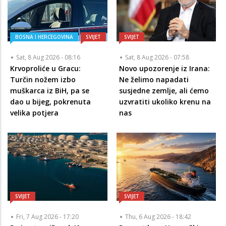
BOSNA I HERCEGOVINA
SVIJET
SVIJET
Sat, 8 Aug 2026 - 08:16
Sat, 8 Aug 2026 - 07:58
Krvoproliće u Gracu:
Novo upozorenje iz Irana:
Turčin nožem izbo
Ne želimo napadati
muškarca iz BiH, pa se
susjedne zemlje, ali ćemo
dao u bijeg, pokrenuta
uzvratiti ukoliko krenu na
velika potjera
nas
SVIJET
SVIJET
Fri, 7 Aug 2026 - 17:20
Thu, 6 Aug 2026 - 18:42