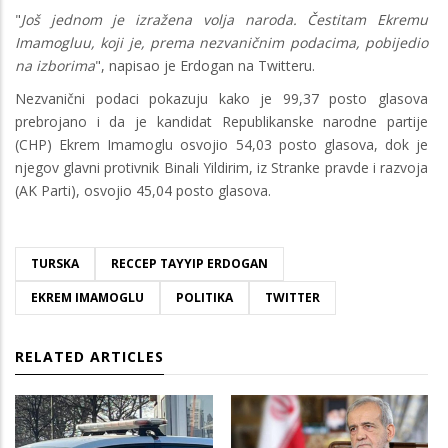
"
Još jednom je izražena volja naroda. Čestitam Ekremu
Imamogluu, koji je, prema nezvaničnim podacima, pobijedio
na izborima
", napisao je Erdogan na Twitteru.
Nezvanični podaci pokazuju kako je 99,37 posto glasova
prebrojano i da je kandidat Republikanske narodne partije
(CHP) Ekrem Imamoglu osvojio 54,03 posto glasova, dok je
njegov glavni protivnik Binali Yildirim, iz Stranke pravde i razvoja
(AK Parti), osvojio 45,04 posto glasova.
TURSKA
RECCEP TAYYIP ERDOGAN
EKREM IMAMOGLU
POLITIKA
TWITTER
RELATED ARTICLES