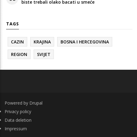
biste trebali olako bacati u smeće
TAGS
CAZIN
KRAJINA
BOSNA I HERCEGOVINA
REGION
SVIJET
Powered by
Drupal
FOOTER
Privacy policy
Data deletion
Impressum