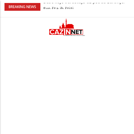
Krenuo u BiH sa 20 kilograma droge:
BREAKING NEWS
Uhapšen na granici
Juventus igra protiv Intera, Spaleti
razočarao navijače iz BiH
Užas: Uhapšen Italijan (45) kako
mobitelom snima djecu na plaži
Čistite dom? Obratite pažnju na stvari
koje ne biste trebali olako bacati u
smeće
Bebe koje odrastaju uz pse su zdravije:
Evo šta ih štiti