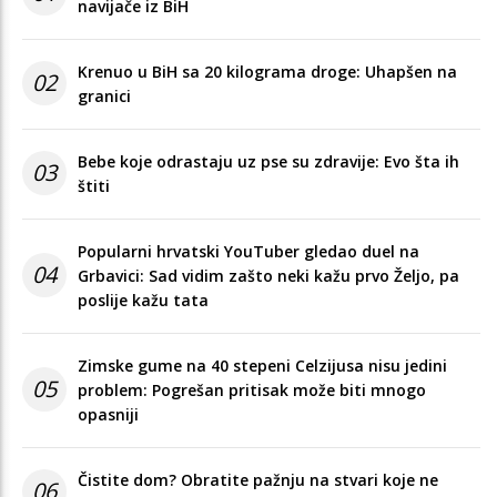
navijače iz BiH
Krenuo u BiH sa 20 kilograma droge: Uhapšen na
02
granici
Bebe koje odrastaju uz pse su zdravije: Evo šta ih
03
štiti
Popularni hrvatski YouTuber gledao duel na
04
Grbavici: Sad vidim zašto neki kažu prvo Željo, pa
poslije kažu tata
Zimske gume na 40 stepeni Celzijusa nisu jedini
05
problem: Pogrešan pritisak može biti mnogo
opasniji
Čistite dom? Obratite pažnju na stvari koje ne
06