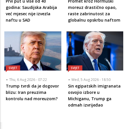
Prvi put u više od 40
Promet kroz Hormuški
godina: Saudijska Arabija
moreuz drastično opao,
već mjesec nije izvezla
raste zabrinutost za
naftu u SAD
globalnu opskrbu naftom
SVIJET
SVIJET
Thu, 6 Aug 2026 - 07:22
Wed, 5 Aug 2026 - 18:50
Trump tvrdi da je dogovor
Sin egipatskih imigranata
blizu: Iran preuzima
osvojio izbore u
kontrolu nad moreuzom?
Michiganu, Trump ga
odmah izvrijeđao