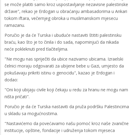
se može platiti samo kroz uspostavljanje nezavisne palestinske
države", rekao je Erdogan u obraćanju ambasadorima u Ankari
tokom iftara, večernjeg obroka u muslimanskom mjesecu
ramazanu.
Poručio je da će Turska i ubuduće nastaviti štititi palestinsku
braću, kao što je to činila i do sada, napominjući da nikada
neće pokleknuti pred tlačiteljima.
"Ne mogu nas spriječiti da ubice nazivamo ubicama. Izraelski
čelnici moraju odgovarati za ubijene bebe u Gazi, umjesto da
pokušavaju prikriti istinu o genocidu", kazao je Erdogan i
dodao:
"Oni koji ubijaju civile koji čekaju u redu za hranu ne mogu nam
ništa pričati".
Poručio je da će Turska nastaviti da pruža podršku Palestincima
u skladu sa mogućnostima.
"Nastavićemo da povećavamo našu pomoć kroz naše zvanične
institucije, opštine, fondacije i udruženja tokom mjeseca