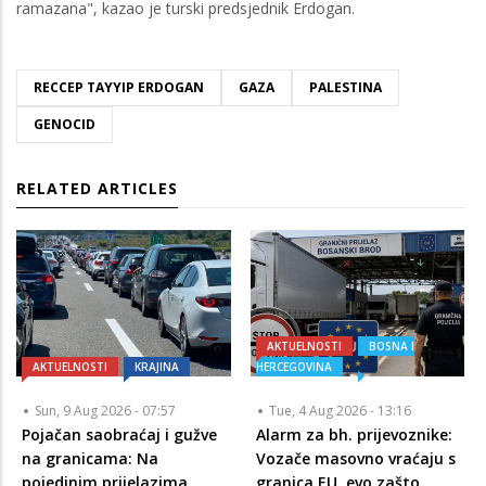
ramazana", kazao je turski predsjednik Erdogan.
RECCEP TAYYIP ERDOGAN
GAZA
PALESTINA
GENOCID
RELATED ARTICLES
AKTUELNOSTI
BOSNA I
AKTUELNOSTI
KRAJINA
HERCEGOVINA
Sun, 9 Aug 2026 - 07:57
Tue, 4 Aug 2026 - 13:16
Pojačan saobraćaj i gužve
Alarm za bh. prijevoznike:
na granicama: Na
Vozače masovno vraćaju s
pojedinim prijelazima
granica EU, evo zašto