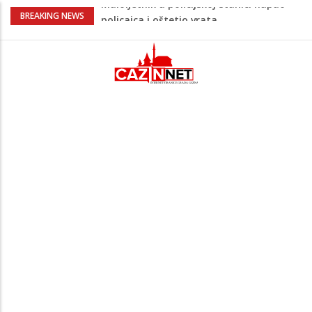
Razmišljate koji automobil kupiti? Nova
BREAKING NEWS
Honda Civic dobila odlične ocjene
Pet namirnica za doručak koje će vas
držati sitima sve do ručka
Potvrda i iz kluba: Dženan Pejčinović
pravi veliki transfer za 25 miliona eura
Psihijatrica: Ovo je greška koju većina
roditelja radi dok razgovara s
tinejdžerima
Maloljetnik u policijskoj stanici napao
policajca i oštetio vrata