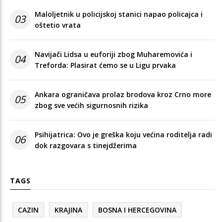
Maloljetnik u policijskoj stanici napao policajca i
03
oštetio vrata
Navijači Lidsa u euforiji zbog Muharemovića i
04
Treforda: Plasirat ćemo se u Ligu prvaka
Ankara ograničava prolaz brodova kroz Crno more
05
zbog sve većih sigurnosnih rizika
Psihijatrica: Ovo je greška koju većina roditelja radi
06
dok razgovara s tinejdžerima
TAGS
CAZIN
KRAJINA
BOSNA I HERCEGOVINA