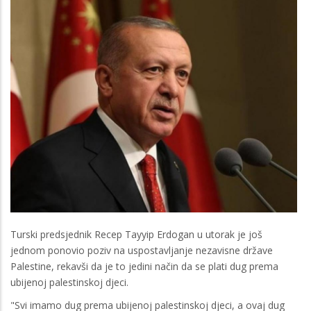
Turski predsjednik Recep Tayyip Erdogan u utorak je još
jednom ponovio poziv na uspostavljanje nezavisne države
Palestine, rekavši da je to jedini način da se plati dug prema
ubijenoj palestinskoj djeci.
"Svi imamo dug prema ubijenoj palestinskoj djeci, a ovaj dug