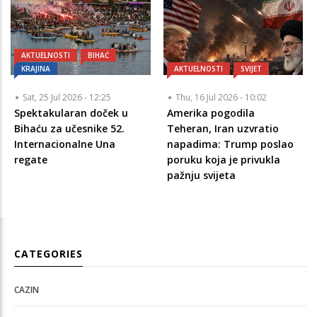
AKTUELNOSTI
BIHAĆ
KRAJINA
AKTUELNOSTI
SVIJET
Sat, 25 Jul 2026 - 12:25
Thu, 16 Jul 2026 - 10:02
Spektakularan doček u
Amerika pogodila
Bihaću za učesnike 52.
Teheran, Iran uzvratio
Internacionalne Una
napadima: Trump poslao
regate
poruku koja je privukla
pažnju svijeta
CATEGORIES
CAZIN