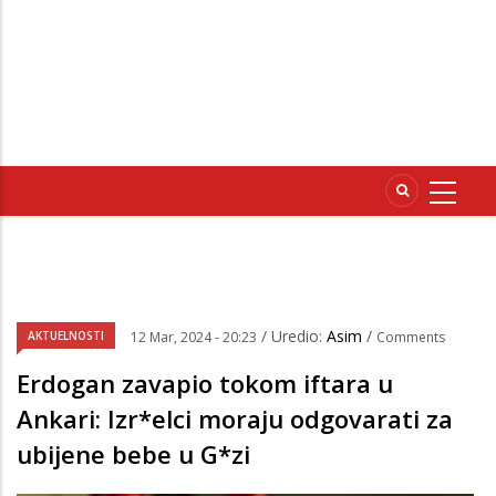
/ Uredio:
Asim
/
AKTUELNOSTI
12 Mar, 2024 - 20:23
Comments
Erdogan zavapio tokom iftara u
Ankari: Izr*elci moraju odgovarati za
ubijene bebe u G*zi