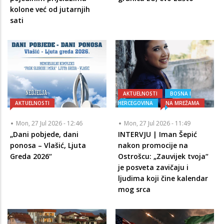
kolone već od jutarnjih
sati
AKTUELNOSTI
BOSNA I
AKTUELNOSTI
HERCEGOVINA
NA MREŽAMA
Mon, 27 Jul 2026 - 12:46
Mon, 27 Jul 2026 - 11:49
„Dani pobjede, dani
INTERVJU | Iman Šepić
ponosa – Vlašić, Ljuta
nakon promocije na
Greda 2026“
Ostrošcu: „Zauvijek tvoja“
je posveta zavičaju i
ljudima koji čine kalendar
mog srca