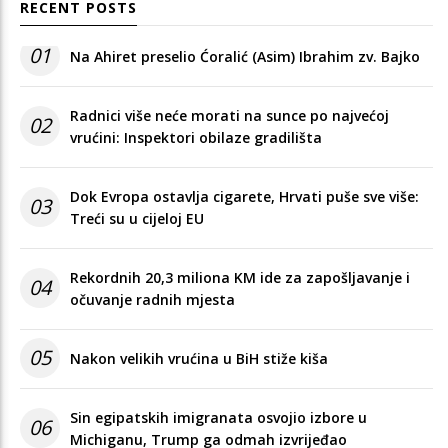
RECENT POSTS
01
Na Ahiret preselio Ćoralić (Asim) Ibrahim zv. Bajko
Radnici više neće morati na sunce po najvećoj
02
vrućini: Inspektori obilaze gradilišta
Dok Evropa ostavlja cigarete, Hrvati puše sve više:
03
Treći su u cijeloj EU
Rekordnih 20,3 miliona KM ide za zapošljavanje i
04
očuvanje radnih mjesta
05
Nakon velikih vrućina u BiH stiže kiša
Sin egipatskih imigranata osvojio izbore u
06
Michiganu, Trump ga odmah izvrijeđao