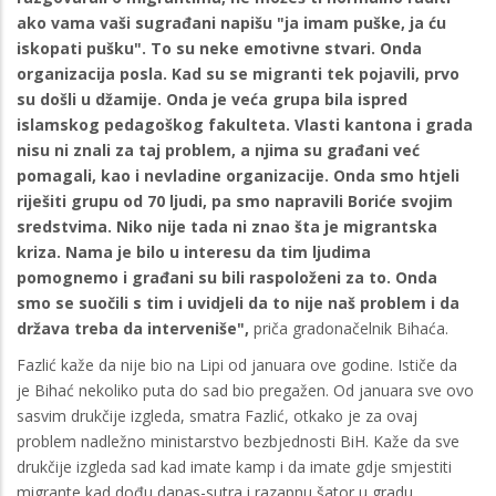
ako vama vaši sugrađani napišu "ja imam puške, ja ću
iskopati pušku". To su neke emotivne stvari. Onda
organizacija posla. Kad su se migranti tek pojavili, prvo
su došli u džamije. Onda je veća grupa bila ispred
islamskog pedagoškog fakulteta. Vlasti kantona i grada
nisu ni znali za taj problem, a njima su građani već
pomagali, kao i nevladine organizacije. Onda smo htjeli
riješiti grupu od 70 ljudi, pa smo napravili Boriće svojim
sredstvima. Niko nije tada ni znao šta je migrantska
kriza. Nama je bilo u interesu da tim ljudima
pomognemo i građani su bili raspoloženi za to. Onda
smo se suočili s tim i uvidjeli da to nije naš problem i da
država treba da interveniše",
priča gradonačelnik Bihaća.
Fazlić kaže da nije bio na Lipi od januara ove godine. Ističe da
je Bihać nekoliko puta do sad bio pregažen. Od januara sve ovo
sasvim drukčije izgleda, smatra Fazlić, otkako je za ovaj
problem nadležno ministarstvo bezbjednosti BiH. Kaže da sve
drukčije izgleda sad kad imate kamp i da imate gdje smjestiti
migrante kad dođu danas-sutra i razapnu šator u gradu.