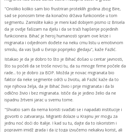
"Onoliko koliko sam bio frustriran proteklih godina zbog Bire,
sad se ponosim time da konačno država funkcioniše u tom
segmentu. Zamislite kako je meni kad dobijem pismo iz Brisela
da je ovdje fašizam na djelu i da se traži hapšenje pojedinih
funkcionera. Bihać je heroj humanosti spram ove krize i
migranata i odjednom dođete na neku crnu listu u emotivnom
smislu, da vas ljudi u Evropi poprijeko gledaju", kaže Fazlić.
Istakao je da je dobro to što je Bihać došao u centar javnosti,
što su počeli da se troše novci tu, da su mnoge firme počele da
rade... to je dobro za BDP. Možda je novac migranata bio
faktor da neke segmente održi u životu, ali Fazlić kaže da to
nije njihova želja, da je Bihać živio i prije migranata i da bi
odlično živio i bez migranata. Ističe da je jedino želio da ne
ispadnu žrtveni jarac u svemu tome.
"Shvatio sam da nema koristi svađati se i napadati institucije i
govoriti o zatvaranju. Migranti dolaze u Krajinu jer mogu za
jednu noć doći do Italije. I kad su tu, dajte da to iskoristim i
popravim imidž grada i da iz toga izvučemo nekakvu korist, ali