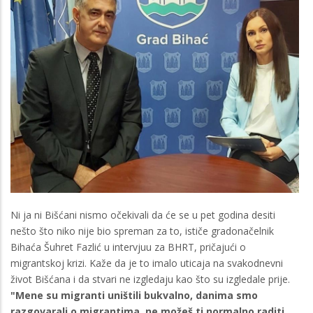
Ni ja ni Bišćani nismo očekivali da će se u pet godina desiti
nešto što niko nije bio spreman za to, ističe gradonačelnik
Bihaća Šuhret Fazlić u intervjuu za BHRT, pričajući o
migrantskoj krizi. Kaže da je to imalo uticaja na svakodnevni
život Bišćana i da stvari ne izgledaju kao što su izgledale prije.
"Mene su migranti uništili bukvalno, danima smo
razgovarali o migrantima, ne možeš ti normalno raditi