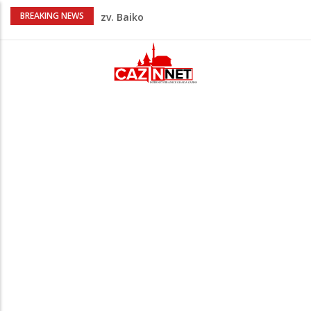
Nakon velikih vrućina u BiH stiže kiša
BREAKING NEWS
Rekordnih 20,3 miliona KM ide za
zapošljavanje i očuvanje radnih mjesta
Dok Evropa ostavlja cigarete, Hrvati
puše sve više: Treći su u cijeloj EU
Radnici više neće morati na sunce po
najvećoj vrućini: Inspektori obilaze
gradilišta
Na Ahiret preselio Ćoralić (Asim) Ibrahim
zv. Bajko