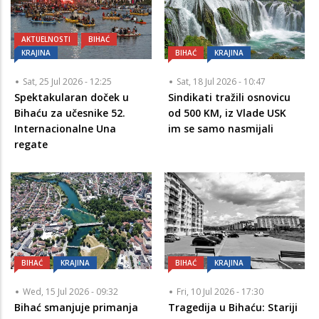
AKTUELNOSTI
BIHAĆ
KRAJINA
BIHAĆ
KRAJINA
Sat, 25 Jul 2026 - 12:25
Sat, 18 Jul 2026 - 10:47
Spektakularan doček u
Sindikati tražili osnovicu
Bihaću za učesnike 52.
od 500 KM, iz Vlade USK
Internacionalne Una
im se samo nasmijali
regate
BIHAĆ
KRAJINA
BIHAĆ
KRAJINA
Wed, 15 Jul 2026 - 09:32
Fri, 10 Jul 2026 - 17:30
Bihać smanjuje primanja
Tragedija u Bihaću: Stariji