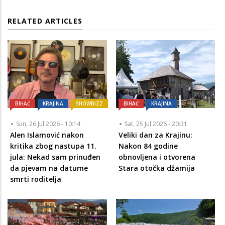
RELATED ARTICLES
BIHAĆ
KRAJINA
SHOWBIZZ
BIHAĆ
KRAJINA
Sun, 26 Jul 2026 - 10:14
Sat, 25 Jul 2026 - 20:31
Alen Islamović nakon
Veliki dan za Krajinu:
kritika zbog nastupa 11.
Nakon 84 godine
jula: Nekad sam prinuđen
obnovljena i otvorena
da pjevam na datume
Stara otočka džamija
smrti roditelja