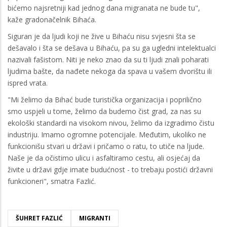
bićemo najsretniji kad jednog dana migranata ne bude tu",
kaže gradonačelnik Bihaća.
Siguran je da ljudi koji ne žive u Bihaću nisu svjesni šta se
dešavalo i šta se dešava u Bihaću, pa su ga ugledni intelektualci
nazivali fašistom. Niti je neko znao da su ti ljudi znali poharati
ljudima bašte, da nađete nekoga da spava u vašem dvorištu ili
ispred vrata.
"Mi želimo da Bihać bude turistička organizacija i poprilično
smo uspjeli u tome, želimo da budemo čist grad, za nas su
ekološki standardi na visokom nivou, želimo da izgradimo čistu
industriju. Imamo ogromne potencijale. Međutim, ukoliko ne
funkcionišu stvari u državi i pričamo o ratu, to utiče na ljude.
Naše je da očistimo ulicu i asfaltiramo cestu, ali osjećaj da
živite u državi gdje imate budućnost - to trebaju postići državni
funkcioneri", smatra Fazlić.
ŠUHRET FAZLIĆ
MIGRANTI