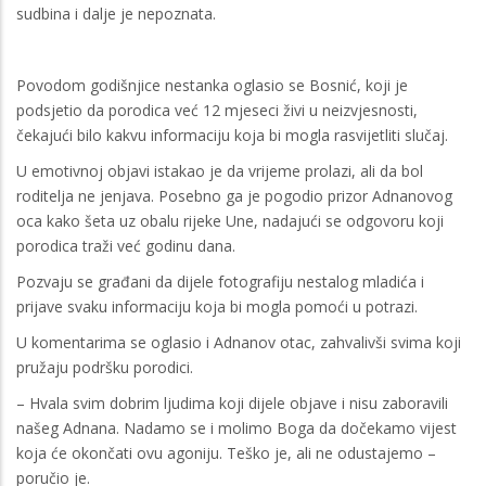
sudbina i dalje je nepoznata.
Povodom godišnjice nestanka oglasio se Bosnić, koji je
podsjetio da porodica već 12 mjeseci živi u neizvjesnosti,
čekajući bilo kakvu informaciju koja bi mogla rasvijetliti slučaj.
U emotivnoj objavi istakao je da vrijeme prolazi, ali da bol
roditelja ne jenjava. Posebno ga je pogodio prizor Adnanovog
oca kako šeta uz obalu rijeke Une, nadajući se odgovoru koji
porodica traži već godinu dana.
Pozvaju se građani da dijele fotografiju nestalog mladića i
prijave svaku informaciju koja bi mogla pomoći u potrazi.
U komentarima se oglasio i Adnanov otac, zahvalivši svima koji
pružaju podršku porodici.
– Hvala svim dobrim ljudima koji dijele objave i nisu zaboravili
našeg Adnana. Nadamo se i molimo Boga da dočekamo vijest
koja će okončati ovu agoniju. Teško je, ali ne odustajemo –
poručio je.