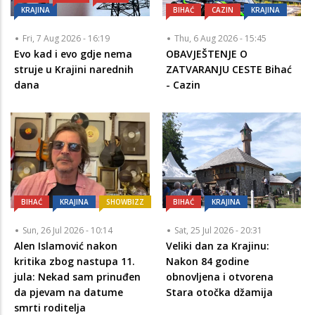
KRAJINA
BIHAĆ
CAZIN
KRAJINA
Fri, 7 Aug 2026 - 16:19
Thu, 6 Aug 2026 - 15:45
Evo kad i evo gdje nema
OBAVJEŠTENJE O
struje u Krajini narednih
ZATVARANJU CESTE Bihać
dana
- Cazin
BIHAĆ
KRAJINA
SHOWBIZZ
BIHAĆ
KRAJINA
Sun, 26 Jul 2026 - 10:14
Sat, 25 Jul 2026 - 20:31
Alen Islamović nakon
Veliki dan za Krajinu:
kritika zbog nastupa 11.
Nakon 84 godine
jula: Nekad sam prinuđen
obnovljena i otvorena
da pjevam na datume
Stara otočka džamija
smrti roditelja