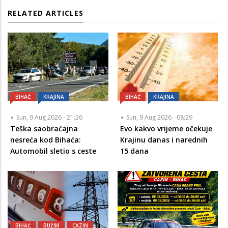
RELATED ARTICLES
BIHAĆ
KRAJINA
BIHAĆ
KRAJINA
Sun, 9 Aug 2026 - 21:26
Sun, 9 Aug 2026 - 08:29
Teška saobraćajna
Evo kakvo vrijeme očekuje
nesreća kod Bihaća:
Krajinu danas i narednih
Automobil sletio s ceste
15 dana
BIHAĆ
BUŽIM
CAZIN