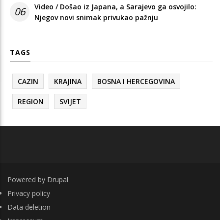
Video / Došao iz Japana, a Sarajevo ga osvojilo:
06
Njegov novi snimak privukao pažnju
TAGS
CAZIN
KRAJINA
BOSNA I HERCEGOVINA
REGION
SVIJET
Powered by
Drupal
FOOTER
Privacy policy
Data deletion