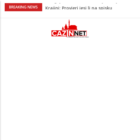
U Americi na Ahiret preselio Fikret
BREAKING NEWS
Šabanagić
Ušao u dvorište i nasrnuo na 30-
godišnjakinju: Suprug ga savladao i
zadržao do dolaska policije
Krajina: Teška saobraćajna nesreća,
vozilo završilo na krovu – policija i Hitna
pomoć na terenu
Green Coast dovodi Nammos Hotels &
Resorts u Albaniju: Na Albanskoj rivijeri
nastaje nova lifestyle destinacija
Evo gdje i kad sutra nestaje struja u
Krajini: Provjeri jesi li na spisku