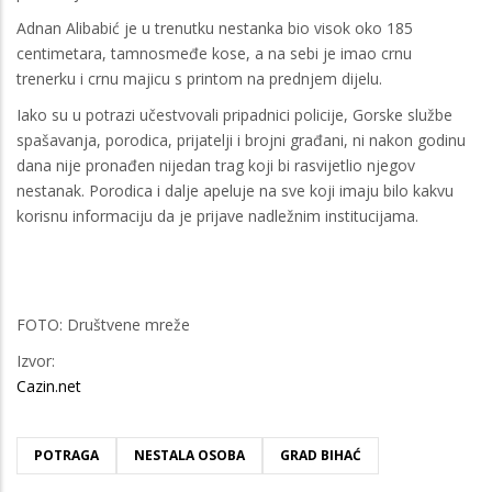
Adnan Alibabić je u trenutku nestanka bio visok oko 185
centimetara, tamnosmeđe kose, a na sebi je imao crnu
trenerku i crnu majicu s printom na prednjem dijelu.
Iako su u potrazi učestvovali pripadnici policije, Gorske službe
spašavanja, porodica, prijatelji i brojni građani, ni nakon godinu
dana nije pronađen nijedan trag koji bi rasvijetlio njegov
nestanak. Porodica i dalje apeluje na sve koji imaju bilo kakvu
korisnu informaciju da je prijave nadležnim institucijama.
FOTO: Društvene mreže
Izvor:
Cazin.net
POTRAGA
NESTALA OSOBA
GRAD BIHAĆ