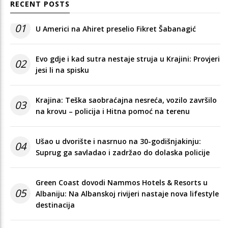
RECENT POSTS
01
U Americi na Ahiret preselio Fikret Šabanagić
Evo gdje i kad sutra nestaje struja u Krajini: Provjeri
02
jesi li na spisku
Krajina: Teška saobraćajna nesreća, vozilo završilo
03
na krovu – policija i Hitna pomoć na terenu
Ušao u dvorište i nasrnuo na 30-godišnjakinju:
04
Suprug ga savladao i zadržao do dolaska policije
Green Coast dovodi Nammos Hotels & Resorts u
05
Albaniju: Na Albanskoj rivijeri nastaje nova lifestyle
destinacija