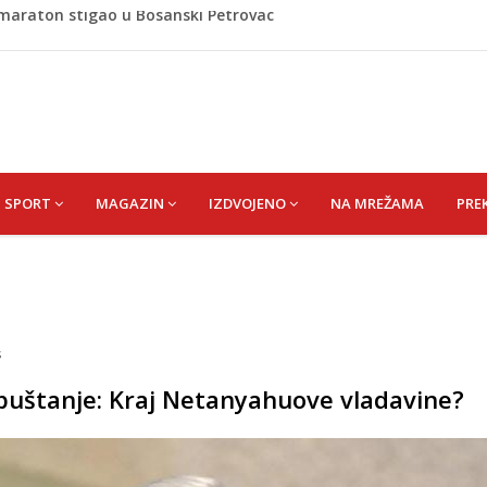
 i poslala poruku o Srebrenici: Kad svi priznamo genocid,
A) SENAD
pet 'pržionica': BH Meteo najavljuje novi toplotni val
m prefarba pješački prelaz: Kad neće grad, mora neko
omaraton stigao u Bosanski Petrovac
SPORT
MAGAZIN
IZDVOJENO
NA MREŽAMA
PRE
s
spuštanje: Kraj Netanyahuove vladavine?