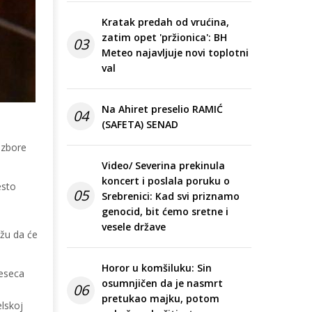
Kratak predah od vrućina,
zatim opet 'pržionica': BH
03
Meteo najavljuje novi toplotni
val
Na Ahiret preselio RAMIĆ
04
(SAFETA) SENAD
izbore
Video/ Severina prekinula
koncert i poslala poruku o
esto
05
Srebrenici: Kad svi priznamo
genocid, bit ćemo sretne i
vesele države
ažu da će
Horor u komšiluku: Sin
jeseca
osumnjičen da je nasmrt
06
pretukao majku, potom
elskoj