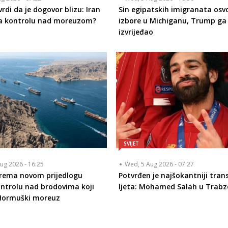
rdi da je dogovor blizu: Iran
Sin egipatskih imigranata osvo
a kontrolu nad moreuzom?
izbore u Michiganu, Trump g
izvrijeđao
SVIJET
ug 2026 - 16:25
Wed, 5 Aug 2026 - 07:27
prema novom prijedlogu
Potvrđen je najšokantniji tran
ontrolu nad brodovima koji
ljeta: Mohamed Salah u Trabz
 Hormuški moreuz