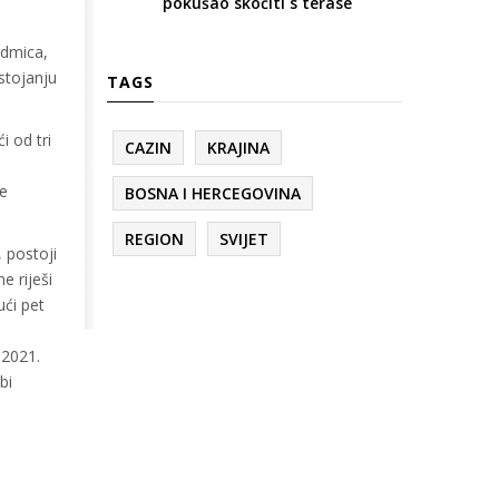
pokušao skočiti s terase
edmica,
stojanju
TAGS
 od tri
CAZIN
KRAJINA
ne
BOSNA I HERCEGOVINA
REGION
SVIJET
 postoji
e riješi
ući pet
 2021.
bi