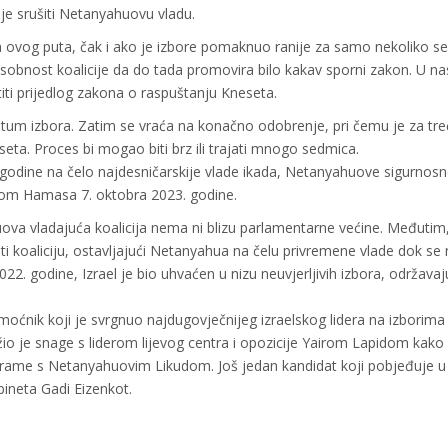
oje srušiti Netanyahuovu vladu.
eh ovog puta, čak i ako je izbore pomaknuo ranije za samo nekoliko s
osobnost koalicije da do tada promovira bilo kakav sporni zakon. U na
stiti prijedlog zakona o raspuštanju Kneseta.
tum izbora. Zatim se vraća na konačno odobrenje, pri čemu je za treći
ta. Proces bi mogao biti brz ili trajati mnogo sedmica.
godine na čelo najdesničarskije vlade ikada, Netanyahuove sigurnos
adom Hamasa 7. oktobra 2023. godine.
va vladajuća koalicija nema ni blizu parlamentarne većine. Međutim,
 koaliciju, ostavljajući Netanyahua na čelu privremene vlade dok se n
022. godine, Izrael je bio uhvaćen u nizu neuvjerljivih izbora, održavaj
omoćnik koji je svrgnuo najdugovječnijeg izraelskog lidera na izborima
o je snage s liderom lijevog centra i opozicije Yairom Lapidom kako 
z rame s Netanyahuovim Likudom. Još jedan kandidat koji pobjeđuje u
kabineta Gadi Eizenkot.