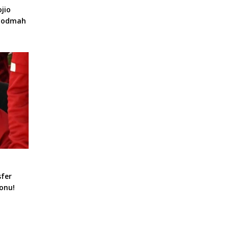
jio
a odmah
sfer
onu!