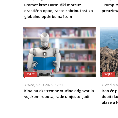
Promet kroz Hormuški moreuz
Trump tv
drastično opao, raste zabrinutost za
preuzim
globalnu opskrbu naftom
SVIJET
SVIJET
Wed, 5 Aug 2026 - 17:51
Wed, 5 A
Kina na ekstremne vrućine odgovorila
Iran će 
vojskom robota, rade umjesto ljudi
dobiti k
ulaze u