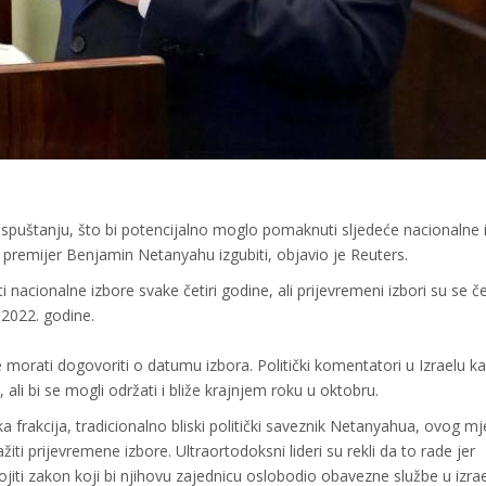
aspuštanju, što bi potencijalno moglo pomaknuti sljedeće nacionalne 
 premijer Benjamin Netanyahu izgubiti, objavio je Reuters.
 nacionalne izbore svake četiri godine, ali prijevremeni izbori su se č
 2022. godine.
morati dogovoriti o datumu izbora. Politički komentatori u Izraelu k
 ali bi se mogli održati i bliže krajnjem roku u oktobru.
a frakcija, tradicionalno bliski politički saveznik Netanyahua, ovog m
žiti prijevremene izbore. Ultraortodoksni lideri su rekli da to rade jer
jiti zakon koji bi njihovu zajednicu oslobodio obavezne službe u izra