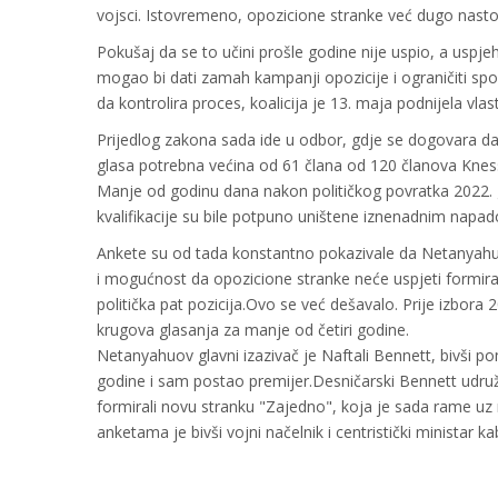
vojsci. Istovremeno, opozicione stranke već dugo nast
Pokušaj da se to učini prošle godine nije uspio, a uspj
mogao bi dati zamah kampanji opozicije i ograničiti sp
da kontrolira proces, koalicija je 13. maja podnijela vla
Prijedlog zakona sada ide u odbor, gdje se dogovara da
glasa potrebna većina od 61 člana od 120 članova Knesse
Manje od godinu dana nakon političkog povratka 2022. 
kvalifikacije su bile potpuno uništene iznenadnim nap
Ankete su od tada konstantno pokazivale da Netanyahuo
i mogućnost da opozicione stranke neće uspjeti formirati
politička pat pozicija.Ovo se već dešavalo. Prije izbora 2
krugova glasanja za manje od četiri godine.
Netanyahuov glavni izazivač je Naftali Bennett, bivši p
godine i sam postao premijer.Desničarski Bennett udruži
formirali novu stranku "Zajedno", koja je sada rame u
anketama je bivši vojni načelnik i centristički ministar 