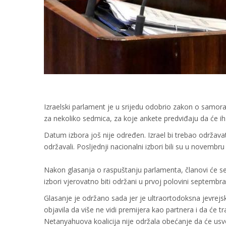
Izraelski parlament je u srijedu odobrio zakon o samor
za nekoliko sedmica, za koje ankete predviđaju da će ih
Datum izbora još nije određen. Izrael bi trebao održavati
održavali. Posljednji nacionalni izbori bili su u novembru
Nakon glasanja o raspuštanju parlamenta, članovi će se 
izbori vjerovatno biti održani u prvoj polovini septembra,
Glasanje je održano sada jer je ultraortodoksna jevrejsk
objavila da više ne vidi premijera kao partnera i da će tra
Netanyahuova koalicija nije održala obećanje da će usvo