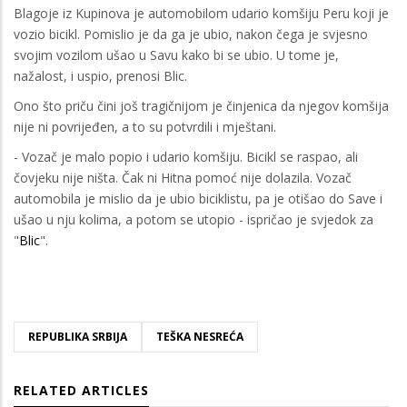
Blagoje iz Kupinova je automobilom udario komšiju Peru koji je
vozio bicikl. Pomislio je da ga je ubio, nakon čega je svjesno
svojim vozilom ušao u Savu kako bi se ubio. U tome je,
nažalost, i uspio, prenosi Blic.
Ono što priču čini još tragičnijom je činjenica da njegov komšija
nije ni povrijeđen, a to su potvrdili i mještani.
- Vozač je malo popio i udario komšiju. Bicikl se raspao, ali
čovjeku nije ništa. Čak ni Hitna pomoć nije dolazila. Vozač
automobila je mislio da je ubio biciklistu, pa je otišao do Save i
ušao u nju kolima, a potom se utopio - ispričao je svjedok za
"
Blic
".
REPUBLIKA SRBIJA
TEŠKA NESREĆA
RELATED ARTICLES