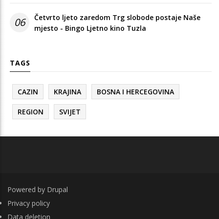
Četvrto ljeto zaredom Trg slobode postaje Naše
06
mjesto - Bingo Ljetno kino Tuzla
TAGS
CAZIN
KRAJINA
BOSNA I HERCEGOVINA
REGION
SVIJET
Powered by
Drupal
FOOTER
Privacy policy
Data deletion