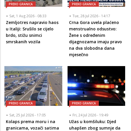
PREKO GRANICA
PREKO GRANICA
Sat, 1 Aug 2026 - 08:33
Tue, 28 Jul 2026 - 14:17
Zemljotres napravio haos
Crna Gora uvela plaćeno
u Italiji: Srušilo se cijelo
menstrualno odsustvo:
brdo, stižu snimci
Žene s određenim
smrskanih vozila
dijagnozama imaju pravo
na dva slobodna dana
mjesečno
PREKO GRANICA
PREKO GRANICA
Sat, 25 Jul 2026 - 17:05
Fri, 24 Jul 2026 - 19:49
Kolaps prema moru i na
Užas u komšiluku: Djed
granicama, vozači satima
uhapšen zbog sumnje da