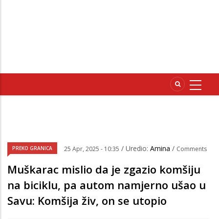
/ Uredio:
Amina
/
PREKO GRANICA
25 Apr, 2025 - 10:35
Comments
Muškarac mislio da je zgazio komšiju
na biciklu, pa autom namjerno ušao u
Savu: Komšija živ, on se utopio