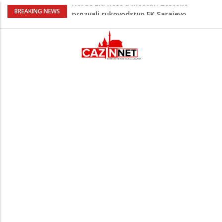
Na Ahiret preselila Rekić (Balić) Asima
BREAKING NEWS
Dramatično kod Konjica: Požar se širi
prema kućama, dva helikoptera gase
vatru
NESLUŽBENO: U Bosanskoj Krupi jutros
ubijen muškarac, policija još bez
službenog saopćenja
Počeo jubilarni Memorijal “Izet Nanić”:
Bužim devet dana u znaku futsala i
sjećanja.
Horde zla neće u Mostar: Žestoko
prozvali rukovodstvo FK Sarajevo