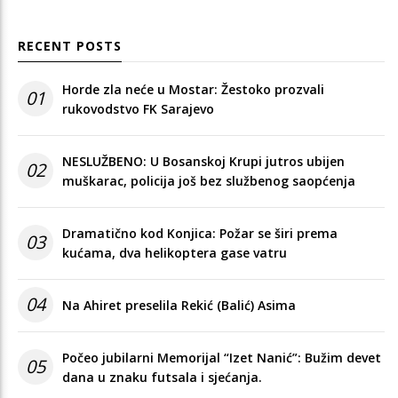
RECENT POSTS
Horde zla neće u Mostar: Žestoko prozvali
01
rukovodstvo FK Sarajevo
NESLUŽBENO: U Bosanskoj Krupi jutros ubijen
02
muškarac, policija još bez službenog saopćenja
Dramatično kod Konjica: Požar se širi prema
03
kućama, dva helikoptera gase vatru
04
Na Ahiret preselila Rekić (Balić) Asima
Počeo jubilarni Memorijal “Izet Nanić”: Bužim devet
05
dana u znaku futsala i sjećanja.