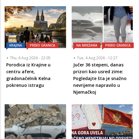
KRAJINA
PREKO GRANICA
NA MREŽAMA
PREKO GRANICA
Thu, 6 Aug 2026 - 22:05
Tue, 4 Aug 2026 - 12:27
Porodica iz Krajine u
Jučer 36 stepeni, danas
centru afere,
prizori kao usred zime:
gradonačelnik Kelna
Pogledajte šta je snažno
pokrenuo istragu
nevrijeme napravilo u
Njemačkoj