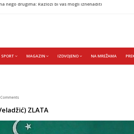
 Da su odabrali drugu reprezentaciju onda bi "birali", a ne
rili Muzej „Kuća Nurije Pozderca“
ća proslavile Dan grada Cazina
cem donio pobjedu Salzburgu (Video)
na nego drugima: Razlozi bi vas mogli iznenaditi
SPORT
MAGAZIN
IZDVOJENO
NA MREŽAMA
PRE
/
Comments
 Veladžić) ZLATA