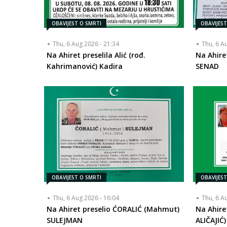
OBAVIJEST O SMRTI
OBAVIJES
Thu, 6 Aug 2026 - 21:34
Thu, 6 A
Na Ahiret preselila Alić (rođ.
Na Ahire
Kahrimanović) Kadira
SENAD
OBAVIJEST O SMRTI
OBAVIJES
Thu, 6 Aug 2026 - 16:04
Thu, 6 A
Na Ahiret preselio ĆORALIĆ (Mahmut)
Na Ahire
SULEJMAN
ALIČAJIĆ