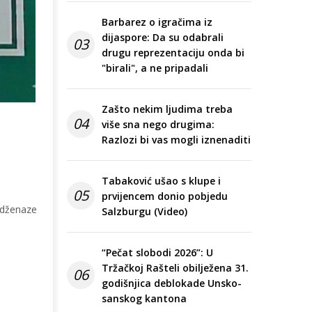
Barbarez o igračima iz
dijaspore: Da su odabrali
03
drugu reprezentaciju onda bi
"birali", a ne pripadali
Zašto nekim ljudima treba
04
više sna nego drugima:
Razlozi bi vas mogli iznenaditi
a
Tabaković ušao s klupe i
05
prvijencem donio pobjedu
e dženaze
Salzburgu (Video)
“Pečat slobodi 2026”: U
Tržačkoj Rašteli obilježena 31.
06
godišnjica deblokade Unsko-
sanskog kantona