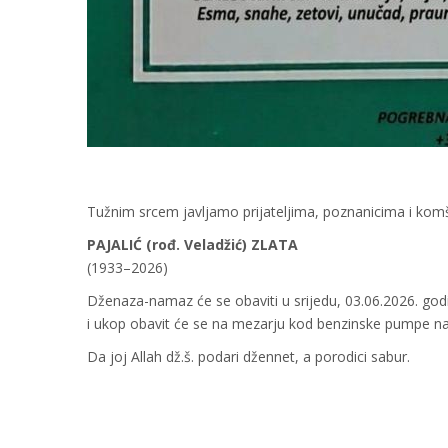
Tužnim srcem javljamo prijateljima, poznanicima i komši
PAJALIĆ (rođ. Veladžić) ZLATA
(1933–2026)
Dženaza-namaz će se obaviti u srijedu, 03.06.2026. godi
i ukop obavit će se na mezarju kod benzinske pumpe n
Da joj Allah dž.š. podari džennet, a porodici sabur.