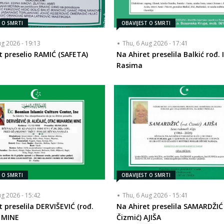
T O SMRTI
OBAVIJEST O SMRTI
ug 2026 - 19:13
Thu, 6 Aug 2026 - 17:41
t preselio RAMIĆ (SAFETA)
Na Ahiret preselila Balkić rođ. I
Rasima
T O SMRTI
OBAVIJEST O SMRTI
ug 2026 - 15:42
Thu, 6 Aug 2026 - 15:41
t preselila DERVIŠEVIĆ (rođ.
Na Ahiret preselila SAMARDŽIĆ 
) MINE
Čizmić) AJIŠA