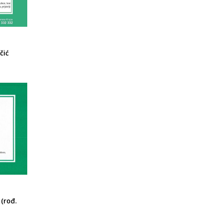
čić
(rođ.