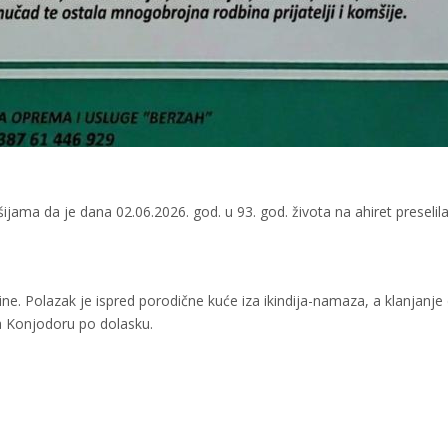
jama da je dana 02.06.2026. god. u 93. god. života na ahiret preselil
ne. Polazak je ispred porodične kuće iza ikindija-namaza, a klanjanj
a Konjodoru po dolasku.