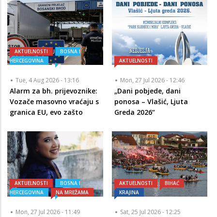
AKTUELNOSTI
BOSNA I
HERCEGOVINA
AKTUELNOSTI
Tue, 4 Aug 2026 - 13:16
Mon, 27 Jul 2026 - 12:46
Alarm za bh. prijevoznike:
„Dani pobjede, dani
Vozače masovno vraćaju s
ponosa – Vlašić, Ljuta
granica EU, evo zašto
Greda 2026“
AKTUELNOSTI
BOSNA I
AKTUELNOSTI
BIHAĆ
HERCEGOVINA
NA MREŽAMA
KRAJINA
Mon, 27 Jul 2026 - 11:49
Sat, 25 Jul 2026 - 12:25