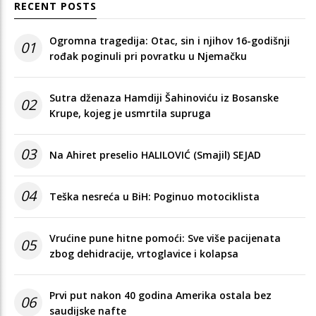
RECENT POSTS
Ogromna tragedija: Otac, sin i njihov 16-godišnji
01
rođak poginuli pri povratku u Njemačku
Sutra dženaza Hamdiji Šahinoviću iz Bosanske
02
Krupe, kojeg je usmrtila supruga
03
Na Ahiret preselio HALILOVIĆ (Smajil) SEJAD
04
Teška nesreća u BiH: Poginuo motociklista
Vrućine pune hitne pomoći: Sve više pacijenata
05
zbog dehidracije, vrtoglavice i kolapsa
Prvi put nakon 40 godina Amerika ostala bez
06
saudijske nafte