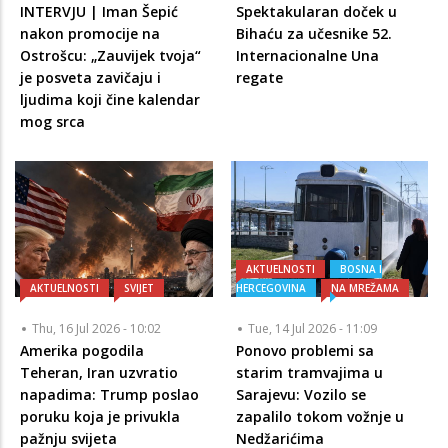
INTERVJU | Iman Šepić
Spektakularan doček u
nakon promocije na
Bihaću za učesnike 52.
Ostrošcu: „Zauvijek tvoja“
Internacionalne Una
je posveta zavičaju i
regate
ljudima koji čine kalendar
mog srca
AKTUELNOSTI
BOSNA I
AKTUELNOSTI
SVIJET
HERCEGOVINA
NA MREŽAMA
Thu, 16 Jul 2026 - 10:02
Tue, 14 Jul 2026 - 11:09
Amerika pogodila
Ponovo problemi sa
Teheran, Iran uzvratio
starim tramvajima u
napadima: Trump poslao
Sarajevu: Vozilo se
poruku koja je privukla
zapalilo tokom vožnje u
pažnju svijeta
Nedžarićima