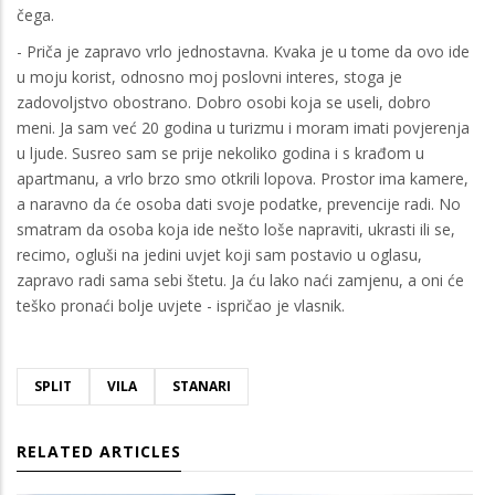
čega.
- Priča je zapravo vrlo jednostavna. Kvaka je u tome da ovo ide
u moju korist, odnosno moj poslovni interes, stoga je
zadovoljstvo obostrano. Dobro osobi koja se useli, dobro
meni. Ja sam već 20 godina u turizmu i moram imati povjerenja
u ljude. Susreo sam se prije nekoliko godina i s krađom u
apartmanu, a vrlo brzo smo otkrili lopova. Prostor ima kamere,
a naravno da će osoba dati svoje podatke, prevencije radi. No
smatram da osoba koja ide nešto loše napraviti, ukrasti ili se,
recimo, ogluši na jedini uvjet koji sam postavio u oglasu,
zapravo radi sama sebi štetu. Ja ću lako naći zamjenu, a oni će
teško pronaći bolje uvjete - ispričao je vlasnik.
SPLIT
VILA
STANARI
RELATED ARTICLES