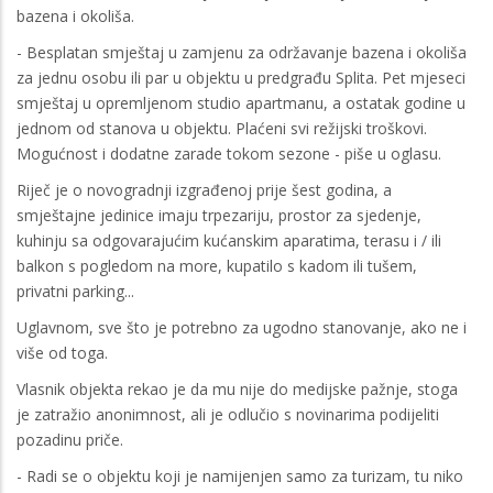
bazena i okoliša.
- Besplatan smještaj u zamjenu za održavanje bazena i okoliša
za jednu osobu ili par u objektu u predgrađu Splita. Pet mjeseci
smještaj u opremljenom studio apartmanu, a ostatak godine u
jednom od stanova u objektu. Plaćeni svi režijski troškovi.
Mogućnost i dodatne zarade tokom sezone - piše u oglasu.
Riječ je o novogradnji izgrađenoj prije šest godina, a
smještajne jedinice imaju trpezariju, prostor za sjedenje,
kuhinju sa odgovarajućim kućanskim aparatima, terasu i / ili
balkon s pogledom na more, kupatilo s kadom ili tušem,
privatni parking...
Uglavnom, sve što je potrebno za ugodno stanovanje, ako ne i
više od toga.
Vlasnik objekta rekao je da mu nije do medijske pažnje, stoga
je zatražio anonimnost, ali je odlučio s novinarima podijeliti
pozadinu priče.
- Radi se o objektu koji je namijenjen samo za turizam, tu niko