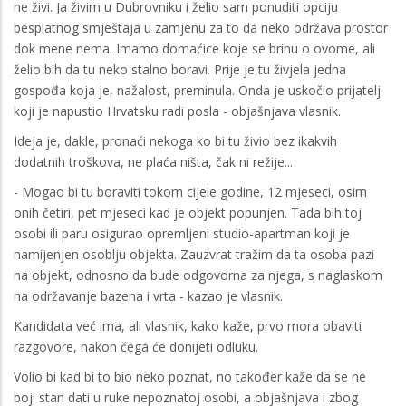
ne živi. Ja živim u Dubrovniku i želio sam ponuditi opciju
besplatnog smještaja u zamjenu za to da neko održava prostor
dok mene nema. Imamo domaćice koje se brinu o ovome, ali
želio bih da tu neko stalno boravi. Prije je tu živjela jedna
gospođa koja je, nažalost, preminula. Onda je uskočio prijatelj
koji je napustio Hrvatsku radi posla - objašnjava vlasnik.
Ideja je, dakle, pronaći nekoga ko bi tu živio bez ikakvih
dodatnih troškova, ne plaća ništa, čak ni režije...
- Mogao bi tu boraviti tokom cijele godine, 12 mjeseci, osim
onih četiri, pet mjeseci kad je objekt popunjen. Tada bih toj
osobi ili paru osigurao opremljeni studio-apartman koji je
namijenjen osoblju objekta. Zauzvrat tražim da ta osoba pazi
na objekt, odnosno da bude odgovorna za njega, s naglaskom
na održavanje bazena i vrta - kazao je vlasnik.
Kandidata već ima, ali vlasnik, kako kaže, prvo mora obaviti
razgovore, nakon čega će donijeti odluku.
Volio bi kad bi to bio neko poznat, no također kaže da se ne
boji stan dati u ruke nepoznatoj osobi, a objašnjava i zbog