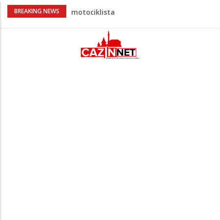
Na Ahiret preselio HALILOVIĆ (Smajil)
BREAKING NEWS
SEJAD
Sutra dženaza Hamdiji Šahinoviću iz
Bosanske Krupe, kojeg je usmrtila
supruga
Ogromna tragedija: Otac, sin i njihov 16-
godišnji rođak poginuli pri povratku u
Njemačku
Prvi put nakon 40 godina Amerika ostala
bez saudijske nafte
Teška nesreća u BiH: Poginuo
motociklista