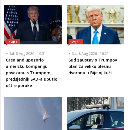
SVIJET
SVIJET
Sat, 8 Aug 2026 - 16:31
Sat, 8 Aug 2026 - 16:21
Grenland upozorio
Sud zaustavio Trumpov
američku kompaniju
plan za veliku plesnu
povezanu s Trumpom,
dvoranu u Bijeloj kući
predsjednik SAD-a uputio
oštre poruke