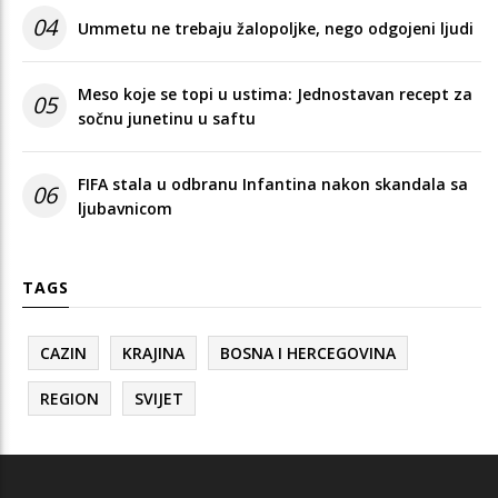
04
Ummetu ne trebaju žalopoljke, nego odgojeni ljudi
Meso koje se topi u ustima: Jednostavan recept za
05
sočnu junetinu u saftu
FIFA stala u odbranu Infantina nakon skandala sa
06
ljubavnicom
TAGS
CAZIN
KRAJINA
BOSNA I HERCEGOVINA
REGION
SVIJET