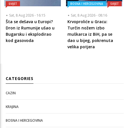
SVIJET
BOSNA I HERCEGOVINA
SVIJET
Sat, 8 Aug 2026 - 16:15
Sat, 8 Aug 2026 - 08:16
Šta se dešava u Europi?
Krvoproliće u Gracu:
Dron iz Rumunije ušao u
Turčin nožem izbo
Bugarsku i eksplodirao
muškarca iz BiH, pa se
kod gasovoda
dao u bijeg, pokrenuta
velika potjera
CATEGORIES
CAZIN
KRAJINA
BOSNA I HERCEGOVINA