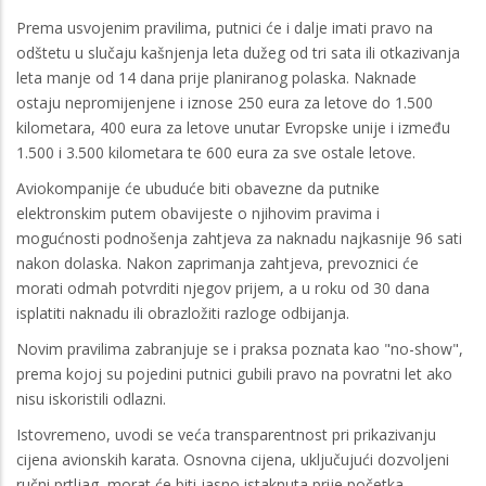
Prema usvojenim pravilima, putnici će i dalje imati pravo na
odštetu u slučaju kašnjenja leta dužeg od tri sata ili otkazivanja
leta manje od 14 dana prije planiranog polaska. Naknade
ostaju nepromijenjene i iznose 250 eura za letove do 1.500
kilometara, 400 eura za letove unutar Evropske unije i između
1.500 i 3.500 kilometara te 600 eura za sve ostale letove.
Aviokompanije će ubuduće biti obavezne da putnike
elektronskim putem obavijeste o njihovim pravima i
mogućnosti podnošenja zahtjeva za naknadu najkasnije 96 sati
nakon dolaska. Nakon zaprimanja zahtjeva, prevoznici će
morati odmah potvrditi njegov prijem, a u roku od 30 dana
isplatiti naknadu ili obrazložiti razloge odbijanja.
Novim pravilima zabranjuje se i praksa poznata kao "no-show",
prema kojoj su pojedini putnici gubili pravo na povratni let ako
nisu iskoristili odlazni.
Istovremeno, uvodi se veća transparentnost pri prikazivanju
cijena avionskih karata. Osnovna cijena, uključujući dozvoljeni
ručni prtljag, morat će biti jasno istaknuta prije početka