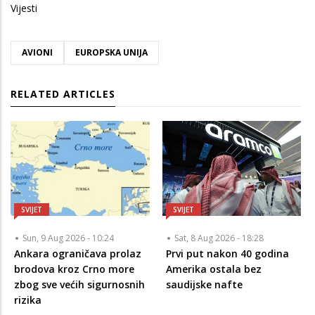
Vijesti
AVIONI
EUROPSKA UNIJA
RELATED ARTICLES
SVIJET
SVIJET
Sun, 9 Aug 2026 - 10:24
Sat, 8 Aug 2026 - 18:28
Ankara ograničava prolaz
Prvi put nakon 40 godina
brodova kroz Crno more
Amerika ostala bez
zbog sve većih sigurnosnih
saudijske nafte
rizika