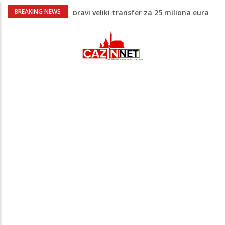
Psihijatrica: Ovo je greška koju većina
BREAKING NEWS
roditelja radi dok razgovara s
tinejdžerima
Ankara ograničava prolaz brodova kroz
Crno more zbog sve većih sigurnosnih
rizika
Na Ahiret preselila Tahirović (rođ.
Ćoralić) Alije
FIFA stala u odbranu Infantina nakon
skandala sa ljubavnicom
Potvrda i iz kluba: Dženan Pejčinović
pravi veliki transfer za 25 miliona eura