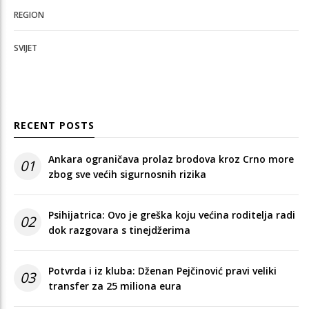
REGION
SVIJET
RECENT POSTS
Ankara ograničava prolaz brodova kroz Crno more
01
zbog sve većih sigurnosnih rizika
Psihijatrica: Ovo je greška koju većina roditelja radi
02
dok razgovara s tinejdžerima
Potvrda i iz kluba: Dženan Pejčinović pravi veliki
03
transfer za 25 miliona eura