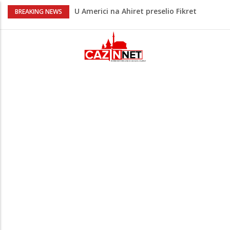
U Americi na Ahiret preselio Fikret
BREAKING NEWS
Šabanagić
Ušao u dvorište i nasrnuo na 30-
godišnjakinju: Suprug ga savladao i
zadržao do dolaska policije
Krajina: Teška saobraćajna nesreća,
vozilo završilo na krovu – policija i Hitna
pomoć na terenu
Green Coast dovodi Nammos Hotels &
Resorts u Albaniju: Na Albanskoj rivijeri
nastaje nova lifestyle destinacija
Evo gdje i kad sutra nestaje struja u
Krajini: Provjeri jesi li na spisku