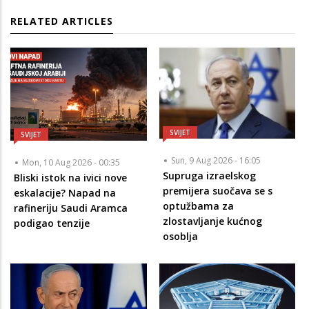
RELATED ARTICLES
SVIJET
SVIJET
Sun, 9 Aug 2026 - 16:05
Mon, 10 Aug 2026 - 00:35
Supruga izraelskog
Bliski istok na ivici nove
premijera suočava se s
eskalacije? Napad na
optužbama za
rafineriju Saudi Aramca
zlostavljanje kućnog
podigao tenzije
osoblja