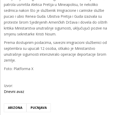
patrola usmrtila Aleksa Pretija u Mineapolisu, te nekoliko
sedmica nakon što je službenik Imigracione i carinske službe
pucao i ubio Renea Guda. Ubistva Pretija i Guda izazvala su
proteste širom Sjedinjenih Američkih Država i dovela do oštrih
kritika Ministarstva unutrašnje sigurnosti, uključujući pozive na
smjenu sekretarke Kristi Noum.
Prema dostupnim podacima, savezni imigracioni službenici od
septembra su upucali 12 osoba, otkako je Ministarstvo
unutrašnje sigurnosti intenziviralo operacije deportacije širom
zemlje.
Foto: Platforma X
Izvor:
Dnevni avaz
ARIZONA
PUCNJAVA