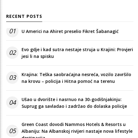
RECENT POSTS
01
U Americi na Ahiret preselio Fikret Šabanagić
Evo gdje i kad sutra nestaje struja u Krajini: Provjeri
02
jesi li na spisku
Krajina: Teška saobraćajna nesreća, vozilo završilo
03
na krovu – policija i Hitna pomoć na terenu
Ušao u dvorište i nasrnuo na 30-godišnjakinju:
04
Suprug ga savladao i zadržao do dolaska policije
Green Coast dovodi Nammos Hotels & Resorts u
05
Albaniju: Na Albanskoj rivijeri nastaje nova lifestyle
destinacija