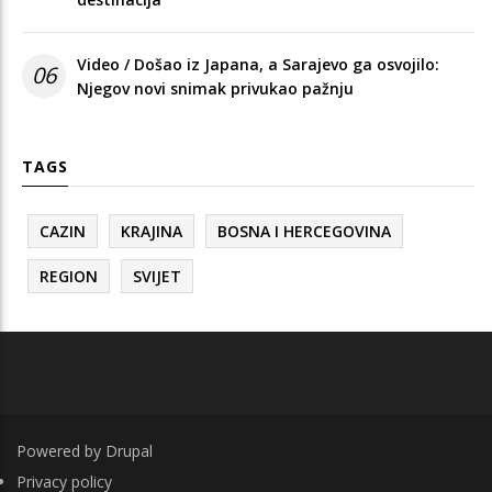
Video / Došao iz Japana, a Sarajevo ga osvojilo:
06
Njegov novi snimak privukao pažnju
TAGS
CAZIN
KRAJINA
BOSNA I HERCEGOVINA
REGION
SVIJET
Powered by
Drupal
FOOTER
Privacy policy