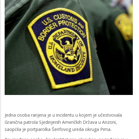
Jedna osoba ranjena je u incidentu u kojem je učestvovala
Granična patrola Sjedinjenih Američkih Država u Arizoni,
saopćila je portparolka Šerifovog ureda okruga Pima.