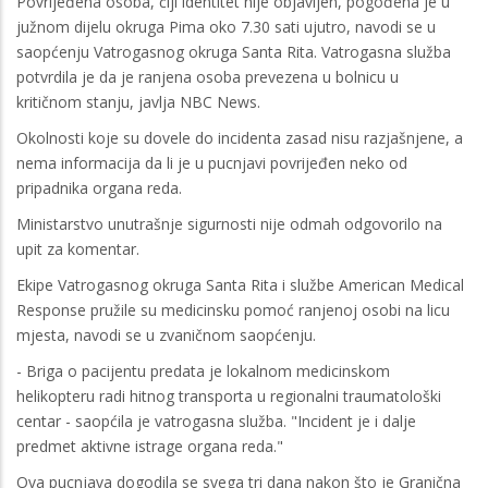
Povrijeđena osoba, čiji identitet nije objavljen, pogođena je u
južnom dijelu okruga Pima oko 7.30 sati ujutro, navodi se u
saopćenju Vatrogasnog okruga Santa Rita. Vatrogasna služba
potvrdila je da je ranjena osoba prevezena u bolnicu u
kritičnom stanju, javlja NBC News.
Okolnosti koje su dovele do incidenta zasad nisu razjašnjene, a
nema informacija da li je u pucnjavi povrijeđen neko od
pripadnika organa reda.
Ministarstvo unutrašnje sigurnosti nije odmah odgovorilo na
upit za komentar.
Ekipe Vatrogasnog okruga Santa Rita i službe American Medical
Response pružile su medicinsku pomoć ranjenoj osobi na licu
mjesta, navodi se u zvaničnom saopćenju.
- Briga o pacijentu predata je lokalnom medicinskom
helikopteru radi hitnog transporta u regionalni traumatološki
centar - saopćila je vatrogasna služba. "Incident je i dalje
predmet aktivne istrage organa reda."
Ova pucnjava dogodila se svega tri dana nakon što je Granična