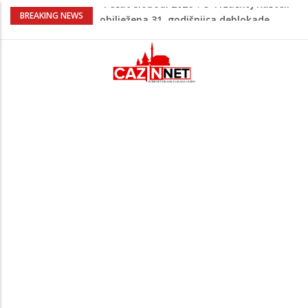
Porodica iz Krajine u centru afere,
BREAKING NEWS
gradonačelnik Kelna pokrenuo istragu
Čestitka povodom Dana Grada Cazina
Velika Kladuša pod udarom požara:
Vatrogasci nadljudskim naporima
spriječili veću tragediju
Borac savladao ML Vitebsk, skandiranje
navijača zasjenilo pobjedu
“Pečat slobodi 2026”: U Tržačkoj Rašteli
obilježena 31. godišnjica deblokade
Unsko-sanskog kantona