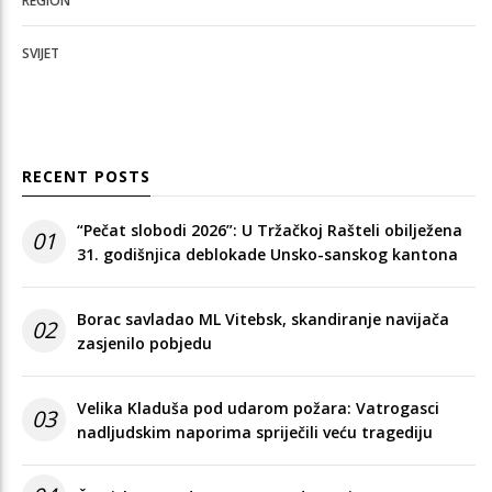
REGION
SVIJET
RECENT POSTS
“Pečat slobodi 2026”: U Tržačkoj Rašteli obilježena
01
31. godišnjica deblokade Unsko-sanskog kantona
Borac savladao ML Vitebsk, skandiranje navijača
02
zasjenilo pobjedu
Velika Kladuša pod udarom požara: Vatrogasci
03
nadljudskim naporima spriječili veću tragediju