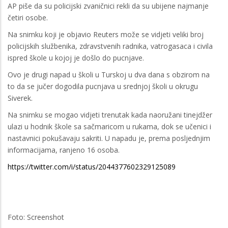
AP piše da su policijski zvaničnici rekli da su ubijene najmanje
četiri osobe.
Na snimku koji je objavio Reuters može se vidjeti veliki broj
policijskih službenika, zdravstvenih radnika, vatrogasaca i civila
ispred škole u kojoj je došlo do pucnjave.
Ovo je drugi napad u školi u Turskoj u dva dana s obzirom na
to da se jučer dogodila pucnjava u srednjoj školi u okrugu
Siverek.
Na snimku se mogao vidjeti trenutak kada naoružani tinejdžer
ulazi u hodnik škole sa sačmaricom u rukama, dok se učenici i
nastavnici pokušavaju sakriti. U napadu je, prema posljednjim
informacijama, ranjeno 16 osoba.
https://twitter.com/i/status/2044377602329125089
Foto: Screenshot