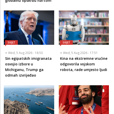
globalnu opskrbu naftom
SVIJET
SVIJET
Wed, 5 Aug 2026 - 18:50
Wed, 5 Aug 2026 - 17:51
Sin egipatskih imigranata
Kina na ekstremne vrućine
osvojio izbore u
odgovorila vojskom
Michiganu, Trump ga
robota, rade umjesto ljudi
odmah izvrijeđao