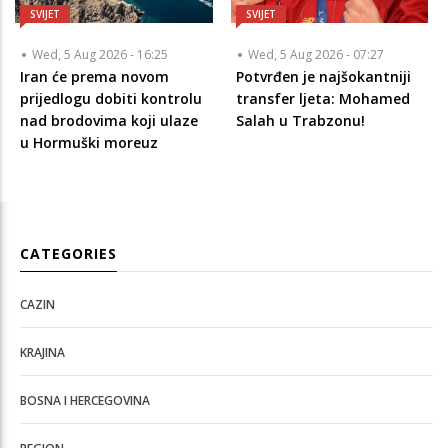
SVIJET
SVIJET
Wed, 5 Aug 2026 - 16:25
Wed, 5 Aug 2026 - 07:27
Iran će prema novom
Potvrđen je najšokantniji
prijedlogu dobiti kontrolu
transfer ljeta: Mohamed
nad brodovima koji ulaze
Salah u Trabzonu!
u Hormuški moreuz
CATEGORIES
CAZIN
KRAJINA
BOSNA I HERCEGOVINA