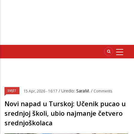
/ Uredio:
SaraM.
/
SVIJET
15 Apr, 2026 - 16:17
Comments
Novi napad u Turskoj: Učenik pucao u
srednjoj školi, ubio najmanje četvero
srednjoškolaca