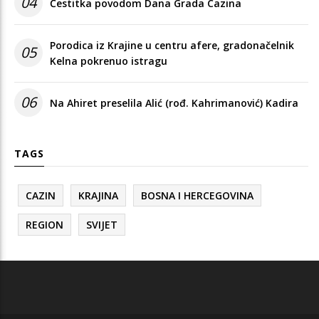
04
Čestitka povodom Dana Grada Cazina
Porodica iz Krajine u centru afere, gradonačelnik
05
Kelna pokrenuo istragu
06
Na Ahiret preselila Alić (rođ. Kahrimanović) Kadira
TAGS
CAZIN
KRAJINA
BOSNA I HERCEGOVINA
REGION
SVIJET