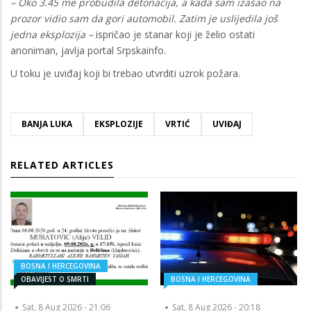
– Oko 3.45 me probudila detonacija, a kada sam izašao na
prozor vidio sam da gori automobil. Zatim je uslijedila još
jedna eksplozija –
ispričao je stanar koji je želio ostati
anoniman, javlja portal Srpskainfo.
U toku je uviđaj koji bi trebao utvrditi uzrok požara.
BANJA LUKA
EKSPLOZIJE
VRTIĆ
UVIĐAJ
RELATED ARTICLES
BOSNA I HERCEGOVINA
OBAVIJEST O SMRTI
BOSNA I HERCEGOVINA
Sat, 8 Aug 2026 - 21:06
Sat, 8 Aug 2026 - 20:18