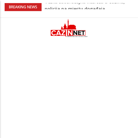
Ovo je 24-godišnji mladić koji je izgubio
BREAKING NEWS
život u rijeci Krivaji kod Zavidovića
Na Ahiret preselio LJUBIJANKIĆ (Hasan)
REDŽEP
Na Ahiret preselio HALILOVIĆ (Smajil)
SEJAD
Sutra dženaza Hamdiji Šahinoviću iz
Bosanske Krupe, kojeg je usmrtila
supruga
Teška saobraćajna nesreća u Cazinu,
policija na mjestu događaja