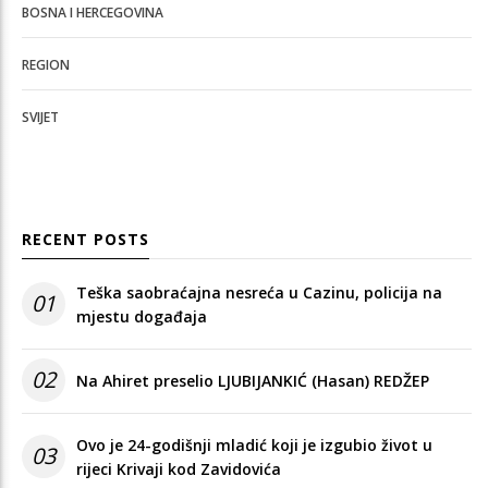
BOSNA I HERCEGOVINA
REGION
SVIJET
RECENT POSTS
Teška saobraćajna nesreća u Cazinu, policija na
01
mjestu događaja
02
Na Ahiret preselio LJUBIJANKIĆ (Hasan) REDŽEP
Ovo je 24-godišnji mladić koji je izgubio život u
03
rijeci Krivaji kod Zavidovića