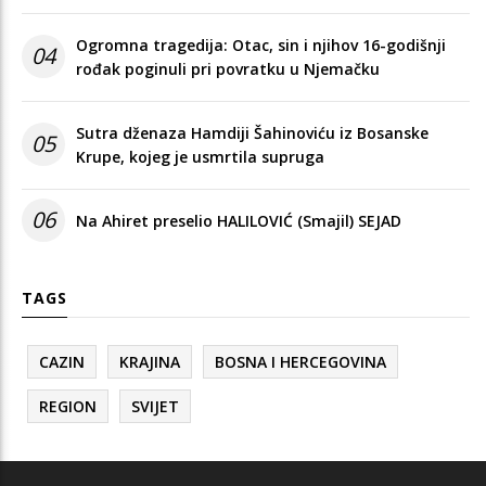
Ogromna tragedija: Otac, sin i njihov 16-godišnji
04
rođak poginuli pri povratku u Njemačku
Sutra dženaza Hamdiji Šahinoviću iz Bosanske
05
Krupe, kojeg je usmrtila supruga
06
Na Ahiret preselio HALILOVIĆ (Smajil) SEJAD
TAGS
CAZIN
KRAJINA
BOSNA I HERCEGOVINA
REGION
SVIJET