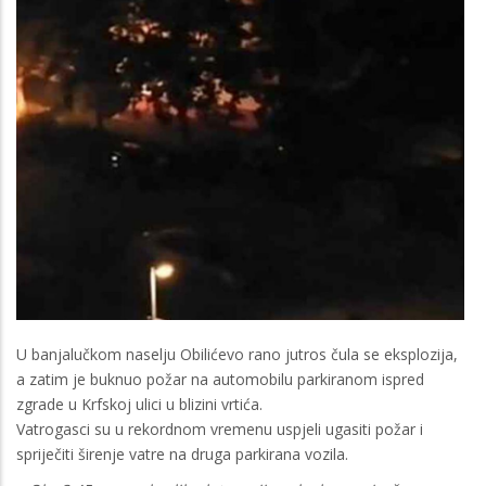
U banjalučkom naselju Obilićevo rano jutros čula se eksplozija,
a zatim je buknuo požar na automobilu parkiranom ispred
zgrade u Krfskoj ulici u blizini vrtića.
Vatrogasci su u rekordnom vremenu uspjeli ugasiti požar i
spriječiti širenje vatre na druga parkirana vozila.