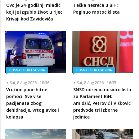
Ovo je 24-godišnji mladić
Teška nesreća u BiH:
koji je izgubio život u rijeci
Poginuo motociklista
Krivaji kod Zavidovića
BOSNA I HERCEGOVINA
BOSNA I HERCEGOVINA
Sat, 8 Aug 2026 - 18:36
Sat, 8 Aug 2026 - 16:35
Vrućine pune hitne
SNSD odredio nosioce lista
pomoći: Sve više
za Parlament BiH:
pacijenata zbog
Amidžić, Petrović i Višković
dehidracije, vrtoglavice i
predvode tri izborne
kolapsa
jedinice