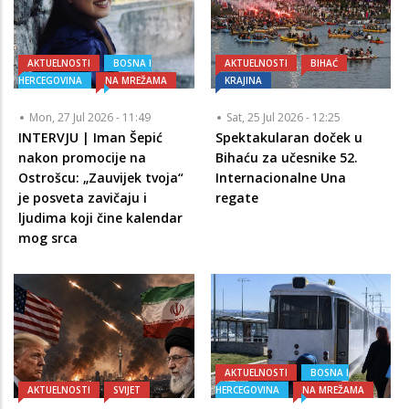
AKTUELNOSTI
BOSNA I
AKTUELNOSTI
BIHAĆ
HERCEGOVINA
NA MREŽAMA
KRAJINA
Mon, 27 Jul 2026 - 11:49
Sat, 25 Jul 2026 - 12:25
INTERVJU | Iman Šepić
Spektakularan doček u
nakon promocije na
Bihaću za učesnike 52.
Ostrošcu: „Zauvijek tvoja“
Internacionalne Una
je posveta zavičaju i
regate
ljudima koji čine kalendar
mog srca
AKTUELNOSTI
BOSNA I
AKTUELNOSTI
SVIJET
HERCEGOVINA
NA MREŽAMA