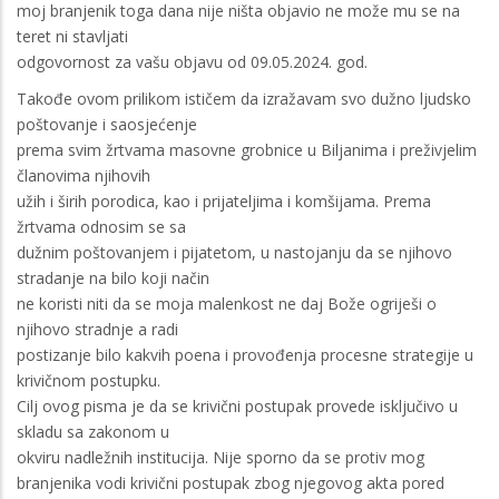
moj branjenik toga dana nije ništa objavio ne može mu se na
teret ni stavljati
odgovornost za vašu objavu od 09.05.2024. god.
Takođe ovom prilikom ističem da izražavam svo dužno ljudsko
poštovanje i saosjećenje
prema svim žrtvama masovne grobnice u Biljanima i preživjelim
članovima njihovih
užih i širih porodica, kao i prijateljima i komšijama. Prema
žrtvama odnosim se sa
dužnim poštovanjem i pijatetom, u nastojanju da se njihovo
stradanje na bilo koji način
ne koristi niti da se moja malenkost ne daj Bože ogriješi o
njihovo stradnje a radi
postizanje bilo kakvih poena i provođenja procesne strategije u
krivičnom postupku.
Cilj ovog pisma je da se krivični postupak provede isključivo u
skladu sa zakonom u
okviru nadležnih institucija. Nije sporno da se protiv mog
branjenika vodi krivični postupak zbog njegovog akta pored