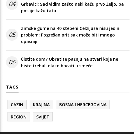
04
Grbavici: Sad vidim zašto neki kažu prvo Željo, pa
poslije kažu tata
Zimske gume na 40 stepeni Celzijusa nisu jedini
05
problem: Pogrešan pritisak može biti mnogo
opasniji
Čistite dom? Obratite pažnju na stvari koje ne
06
biste trebali olako bacati u smeće
TAGS
CAZIN
KRAJINA
BOSNA I HERCEGOVINA
REGION
SVIJET