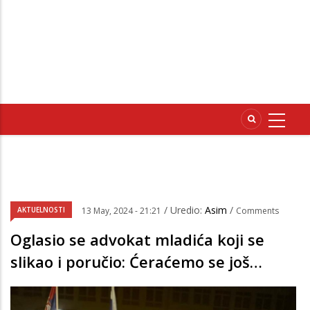
/ Uredio:
Asim
/
AKTUELNOSTI
13 May, 2024 - 21:21
Comments
Oglasio se advokat mladića koji se
slikao i poručio: Ćeraćemo se još…