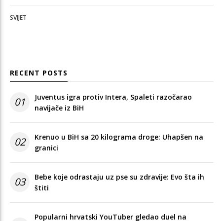
SVIJET
RECENT POSTS
Juventus igra protiv Intera, Spaleti razočarao
01
navijače iz BiH
Krenuo u BiH sa 20 kilograma droge: Uhapšen na
02
granici
Bebe koje odrastaju uz pse su zdravije: Evo šta ih
03
štiti
Popularni hrvatski YouTuber gledao duel na