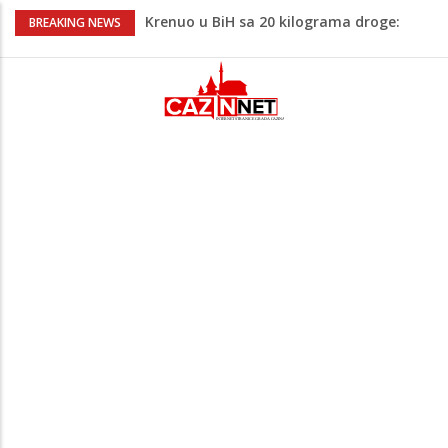
Krenuo u BiH sa 20 kilograma droge:
BREAKING NEWS
Uhapšen na granici
Juventus igra protiv Intera, Spaleti
razočarao navijače iz BiH
Užas: Uhapšen Italijan (45) kako
mobitelom snima djecu na plaži
Čistite dom? Obratite pažnju na stvari
koje ne biste trebali olako bacati u
smeće
Bebe koje odrastaju uz pse su zdravije:
Evo šta ih štiti