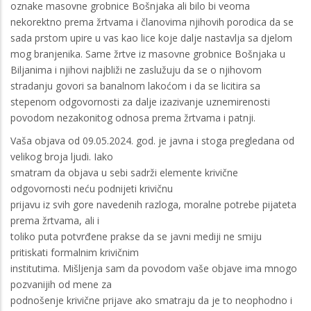
oznake masovne grobnice Bošnjaka ali bilo bi veoma
nekorektno prema žrtvama i članovima njihovih porodica da se
sada prstom upire u vas kao lice koje dalje nastavlja sa djelom
mog branjenika. Same žrtve iz masovne grobnice Bošnjaka u
Biljanima i njihovi najbliži ne zaslužuju da se o njihovom
stradanju govori sa banalnom lakoćom i da se licitira sa
stepenom odgovornosti za dalje izazivanje uznemirenosti
povodom nezakonitog odnosa prema žrtvama i patnji.
Vaša objava od 09.05.2024. god. je javna i stoga pregledana od
velikog broja ljudi. Iako
smatram da objava u sebi sadrži elemente krivične
odgovornosti neću podnijeti krivičnu
prijavu iz svih gore navedenih razloga, moralne potrebe pijateta
prema žrtvama, ali i
toliko puta potvrđene prakse da se javni mediji ne smiju
pritiskati formalnim krivičnim
institutima. Mišljenja sam da povodom vaše objave ima mnogo
pozvanijih od mene za
podnošenje krivične prijave ako smatraju da je to neophodno i