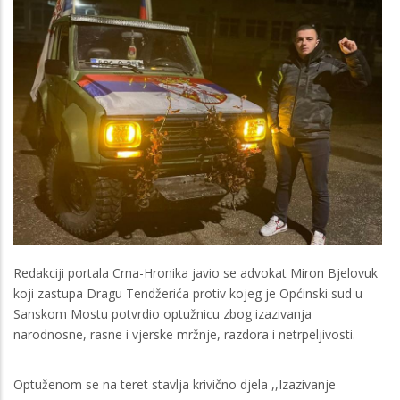
Redakciji portala Crna-Hronika javio se advokat Miron Bjelovuk
koji zastupa Dragu Tendžerića protiv kojeg je Općinski sud u
Sanskom Mostu potvrdio optužnicu zbog izazivanja
narodnosne, rasne i vjerske mržnje, razdora i netrpeljivosti.
Optuženom se na teret stavlja krivično djela ,,Izazivanje