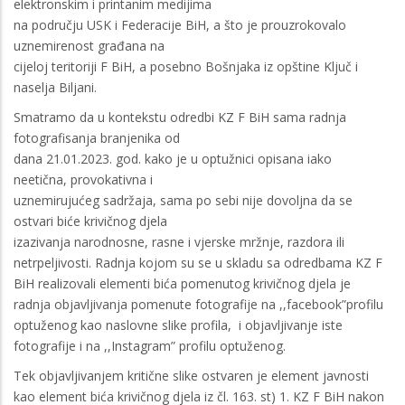
elektronskim i printanim medijima
na području USK i Federacije BiH, a što je prouzrokovalo
uznemirenost građana na
cijeloj teritoriji F BiH, a posebno Bošnjaka iz opštine Ključ i
naselja Biljani.
Smatramo da u kontekstu odredbi KZ F BiH sama radnja
fotografisanja branjenika od
dana 21.01.2023. god. kako je u optužnici opisana iako
neetična, provokativna i
uznemirujućeg sadržaja, sama po sebi nije dovoljna da se
ostvari biće krivičnog djela
izazivanja narodnosne, rasne i vjerske mržnje, razdora ili
netrpeljivosti. Radnja kojom su se u skladu sa odredbama KZ F
BiH realizovali elementi bića pomenutog krivičnog djela je
radnja objavljivanja pomenute fotografije na ,,facebook”profilu
optuženog kao naslovne slike profila, i objavljivanje iste
fotografije i na ,,Instagram” profilu optuženog.
Tek objavljivanjem kritične slike ostvaren je element javnosti
kao element bića krivičnog djela iz čl. 163. st) 1. KZ F BiH nakon