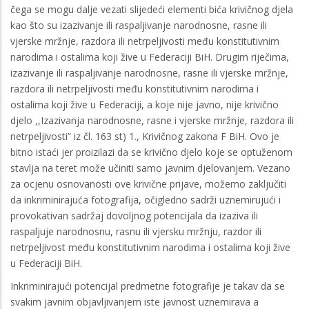
čega se mogu dalje vezati slijedeći elementi bića krivičnog djela
kao što su izazivanje ili raspaljivanje narodnosne, rasne ili
vjerske mržnje, razdora ili netrpeljivosti među konstitutivnim
narodima i ostalima koji žive u Federaciji BiH. Drugim riječima,
izazivanje ili raspaljivanje narodnosne, rasne ili vjerske mržnje,
razdora ili netrpeljivosti među konstitutivnim narodima i
ostalima koji žive u Federaciji, a koje nije javno, nije krivično
djelo ,,Izazivanja narodnosne, rasne i vjerske mržnje, razdora ili
netrpeljivosti” iz čl. 163 st) 1., Krivičnog zakona F BiH. Ovo je
bitno istaći jer proizilazi da se krivično djelo koje se optuženom
stavlja na teret može učiniti samo javnim djelovanjem. Vezano
za ocjenu osnovanosti ove krivične prijave, možemo zaključiti
da inkriminirajuća fotografija, očigledno sadrži uznemirujući i
provokativan sadržaj dovoljnog potencijala da izaziva ili
raspaljuje narodnosnu, rasnu ili vjersku mržnju, razdor ili
netrpeljivost među konstitutivnim narodima i ostalima koji žive
u Federaciji BiH.
Inkriminirajući potencijal predmetne fotografije je takav da se
svakim javnim objavljivanjem iste javnost uznemirava a