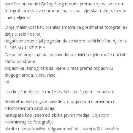
naročito pripadnici Bošnjačkog naroda prema kojima se istom
fotografijom izaziva narodnosna, rasna i vjerska mržnje, razdor
i netrpeljivost.
Moja malenkost kao branilac smatra da predmetna fotografija i
dalje u sebi nosi taj
negativan potencijal pogodan da se istom izvrši krivično djelo iz
čl. 163 st) 1. KZ F BiH.
Zakon ne propisuje da se navedeno krivično djelo može načiniti
samo od strane
pripadnika jednog naroda, vjere ili rase prema pripadniku
drugog naroda, vjere, rase
itd…
Isto krivično djelo se može izvršiti i umišljajem i nehatom.
Konkretno vašim gore navedenim objavama u pravnom i
informativnom saobraćaju
nastupate kao jedan od oblika javnih medija. Objavom
inkriminirajuće fotografije
ulazite u zonu krivične odgovornosti da i sami vršite krivično