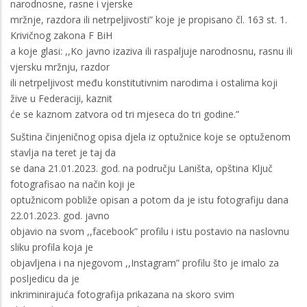
narodnosne, rasne i vjerske
mržnje, razdora ili netrpeljivosti” koje je propisano čl. 163 st. 1.
Krivičnog zakona F BiH
a koje glasi: ,,Ko javno izaziva ili raspaljuje narodnosnu, rasnu ili
vjersku mržnju, razdor
ili netrpeljivost među konstitutivnim narodima i ostalima koji
žive u Federaciji, kaznit
će se kaznom zatvora od tri mjeseca do tri godine.”
Suština činjeničnog opisa djela iz optužnice koje se optuženom
stavlja na teret je taj da
se dana 21.01.2023. god. na području Laništa, opština Ključ
fotografisao na način koji je
optužnicom pobliže opisan a potom da je istu fotografiju dana
22.01.2023. god. javno
objavio na svom ,,facebook” profilu i istu postavio na naslovnu
sliku profila koja je
objavljena i na njegovom ,,Instagram” profilu što je imalo za
posljedicu da je
inkriminirajuća fotografija prikazana na skoro svim