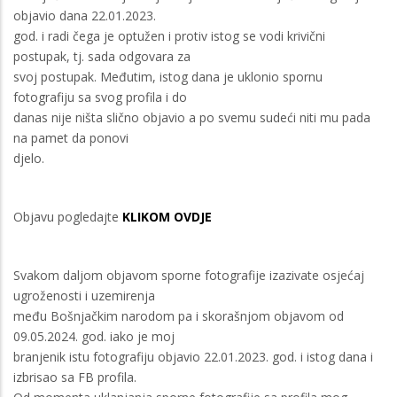
objavio dana 22.01.2023.
god. i radi čega je optužen i protiv istog se vodi krivični
postupak, tj. sada odgovara za
svoj postupak. Međutim, istog dana je uklonio spornu
fotografiju sa svog profila i do
danas nije ništa slično objavio a po svemu sudeći niti mu pada
na pamet da ponovi
djelo.
Objavu pogledajte
KLIKOM OVDJE
Svakom daljom objavom sporne fotografije izazivate osjećaj
ugroženosti i uzemirenja
među Bošnjačkim narodom pa i skorašnjom objavom od
09.05.2024. god. iako je moj
branjenik istu fotografiju objavio 22.01.2023. god. i istog dana i
izbrisao sa FB profila.