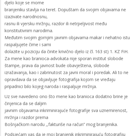
djelo koje se mome
branjeniku stavlja na teret. Dopuštam da svojim objavama ne
izazivate narodnosnu,
rasnu ili vjersku mržnju, razdor ili netrpeljivost među
konstitutivnim narodima.
Međutim svojim gornjim javnim objavama makar i nehatno istu
raspaljujete čime i sami
dolazite u poziciju da činite krivično djelo iz čl. 163 st) 1. KZ FiH.
Za mene kao branioca-advokata nije sporan institut slobode
štampe, prava da javnost bude obavještena, slobode
izražavanja, kao i zabrinutost za javni moral i poredak. Ali to ne
opravdava da se objavljuje fotografija kojom se vređaju
pripadnici bilo kojeg naroda i raspaljuje mržnja.
Uz sve navedeno ono što mene kao branioca dodatno brine je
činjenica da se daljim
javnim objavama inkriminirajuće fotografije sva uznemirenost,
mržnja i razdor prema
Bošnjačkom narodu ,,fakturiše na račun” mog branjenika.
Podsjećam vas da je moj branjenik inkriminirajuću fotografiju