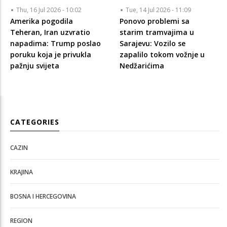
Thu, 16 Jul 2026 - 10:02
Tue, 14 Jul 2026 - 11:09
Amerika pogodila
Ponovo problemi sa
Teheran, Iran uzvratio
starim tramvajima u
napadima: Trump poslao
Sarajevu: Vozilo se
poruku koja je privukla
zapalilo tokom vožnje u
pažnju svijeta
Nedžarićima
CATEGORIES
CAZIN
KRAJINA
BOSNA I HERCEGOVINA
REGION