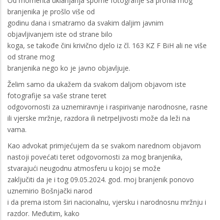
Od momenta uklanjanja sporne fotografije sa profila mog
branjenika je prošlo više od
godinu dana i smatramo da svakim daljim javnim
objavljivanjem iste od strane bilo
koga, se takođe čini krivično djelo iz čl. 163 KZ F BiH ali ne više
od strane mog
branjenika nego ko je javno objavljuje.
Želim samo da ukažem da svakom daljom objavom iste
fotografije sa vaše strane teret
odgovornosti za uznemiravnje i raspirivanje narodnosne, rasne
ili vjerske mržnje, razdora ili netrpeljivosti može da leži na
vama.
Kao advokat primjećujem da se svakom narednom objavom
nastoji povećati teret odgovornosti za mog branjenika,
stvarajući neugodnu atmosferu u kojoj se može
zaključiti da je i tog 09.05.2024. god. moj branjenik ponovo
uznemirio Bošnjački narod
i da prema istom širi nacionalnu, vjersku i narodnosnu mržnju i
razdor. Međutim, kako