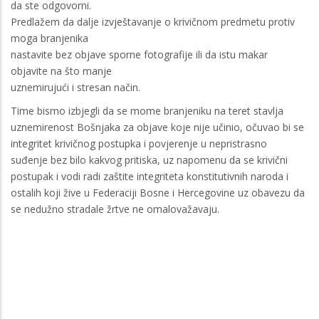
da ste odgovorni.
Predlažem da dalje izvještavanje o krivičnom predmetu protiv
moga branjenika
nastavite bez objave sporne fotografije ili da istu makar
objavite na što manje
uznemirujući i stresan način.
Time bismo izbjegli da se mome branjeniku na teret stavlja
uznemirenost Bošnjaka za objave koje nije učinio, očuvao bi se
integritet krivičnog postupka i povjerenje u nepristrasno
suđenje bez bilo kakvog pritiska, uz napomenu da se krivični
postupak i vodi radi zaštite integriteta konstitutivnih naroda i
ostalih koji žive u Federaciji Bosne i Hercegovine uz obavezu da
se nedužno stradale žrtve ne omalovažavaju.