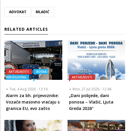
ADVOKAT
MLADIĆ
RELATED ARTICLES
AKTUELNOSTI
BOSNA I
HERCEGOVINA
AKTUELNOSTI
Tue, 4 Aug 2026 - 13:16
Mon, 27 Jul 2026 - 12:46
Alarm za bh. prijevoznike:
„Dani pobjede, dani
Vozače masovno vraćaju s
ponosa – Vlašić, Ljuta
granica EU, evo zašto
Greda 2026“