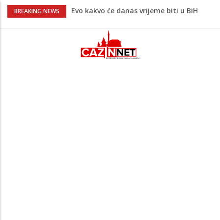
Evo kakvo će danas vrijeme biti u BiH
BREAKING NEWS
Novo upozorenje iz Irana: Ne želimo
napadati susjedne zemlje, ali ćemo
uzvratiti ukoliko krenu na nas
Novi detalji ubistva u Bosanskoj Krupi:
Nezvanično, osumnjičena supruga
ubijenog
Na Ahiret preselila Bešić (rođ. Blažević)
Senija – Sena
Krvoproliće u Gracu: Turčin nožem izbo
muškarca iz BiH, pa se dao u bijeg,
pokrenuta velika potjera