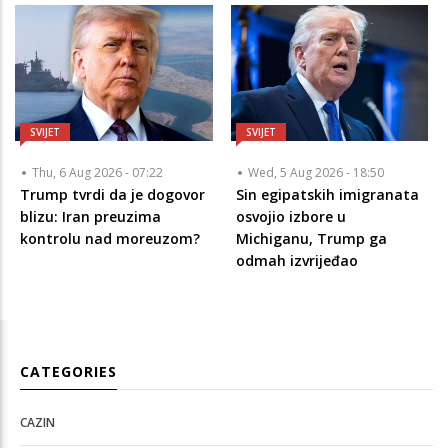
SVIJET
SVIJET
Thu, 6 Aug 2026 - 07:22
Wed, 5 Aug 2026 - 18:50
Trump tvrdi da je dogovor
Sin egipatskih imigranata
blizu: Iran preuzima
osvojio izbore u
kontrolu nad moreuzom?
Michiganu, Trump ga
odmah izvrijeđao
CATEGORIES
CAZIN