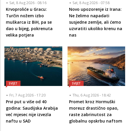
Sat, 8 Aug 2026 - 08:16
Sat, 8 Aug 2026 - 07:58
Krvoproliće u Gracu:
Novo upozorenje iz Irana:
Turčin nožem izbo
Ne želimo napadati
muškarca iz BiH, pa se
susjedne zemlje, ali ćemo
dao u bijeg, pokrenuta
uzvratiti ukoliko krenu na
velika potjera
nas
SVIJET
SVIJET
Fri, 7 Aug 2026 - 17:20
Thu, 6 Aug 2026 - 18:42
Prvi put u više od 40
Promet kroz Hormuški
godina: Saudijska Arabija
moreuz drastično opao,
već mjesec nije izvezla
raste zabrinutost za
naftu u SAD
globalnu opskrbu naftom