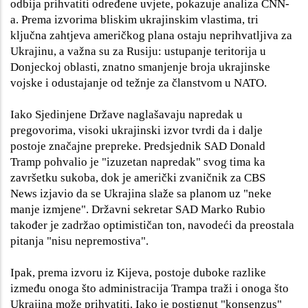
odbija prihvatiti određene uvjete, pokazuje analiza CNN-
a. Prema izvorima bliskim ukrajinskim vlastima, tri
ključna zahtjeva američkog plana ostaju neprihvatljiva za
Ukrajinu, a važna su za Rusiju: ustupanje teritorija u
Donjeckoj oblasti, znatno smanjenje broja ukrajinske
vojske i odustajanje od težnje za članstvom u NATO.
Iako Sjedinjene Države naglašavaju napredak u
pregovorima, visoki ukrajinski izvor tvrdi da i dalje
postoje značajne prepreke. Predsjednik SAD Donald
Tramp pohvalio je "izuzetan napredak" svog tima ka
završetku sukoba, dok je američki zvaničnik za CBS
News izjavio da se Ukrajina slaže sa planom uz "neke
manje izmjene". Državni sekretar SAD Marko Rubio
također je zadržao optimističan ton, navodeći da preostala
pitanja "nisu nepremostiva".
Ipak, prema izvoru iz Kijeva, postoje duboke razlike
između onoga što administracija Trampa traži i onoga što
Ukrajina može prihvatiti. Iako je postignut "konsenzus"