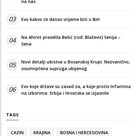
na nas
03
Evo kakvo će danas vrijeme biti u BiH
Na Ahiret preselila Bešić (rođ. Blažević) Senija –
04
Sena
Novi detalji ubistva u Bosanskoj Krupi: Nezvanično,
05
osumnjičena supruga ubijenog
Evo koje države su zasad za, a koje protiv Infantina
06
na izborima: Srbija i Hrvatska se izjasnile
TAGS
CAZIN
KRAJINA
BOSNA I HERCEGOVINA