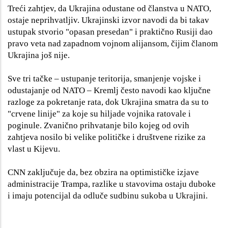
Treći zahtjev, da Ukrajina odustane od članstva u NATO,
ostaje neprihvatljiv. Ukrajinski izvor navodi da bi takav
ustupak stvorio "opasan presedan" i praktično Rusiji dao
pravo veta nad zapadnom vojnom alijansom, čijim članom
Ukrajina još nije.
Sve tri tačke – ustupanje teritorija, smanjenje vojske i
odustajanje od NATO – Kremlj često navodi kao ključne
razloge za pokretanje rata, dok Ukrajina smatra da su to
"crvene linije" za koje su hiljade vojnika ratovale i
poginule. Zvanično prihvatanje bilo kojeg od ovih
zahtjeva nosilo bi velike političke i društvene rizike za
vlast u Kijevu.
CNN zaključuje da, bez obzira na optimističke izjave
administracije Trampa, razlike u stavovima ostaju duboke
i imaju potencijal da odluče sudbinu sukoba u Ukrajini.