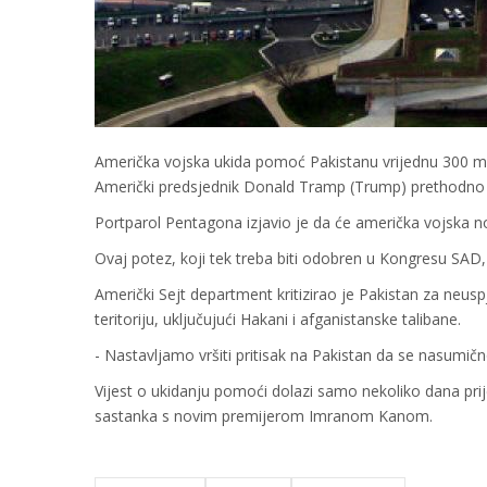
Američka vojska ukida pomoć Pakistanu vrijednu 300 mili
Američki predsjednik Donald Tramp (Trump) prethodno je
Portparol Pentagona izjavio je da će američka vojska nov
Ovaj potez, koji tek treba biti odobren u Kongresu SAD,
Američki Sejt department kritizirao je Pakistan za neu
teritoriju, uključujući Hakani i afganistanske talibane.
- Nastavljamo vršiti pritisak na Pakistan da se nasumič
Vijest o ukidanju pomoći dolazi samo nekoliko dana prij
sastanka s novim premijerom Imranom Kanom.