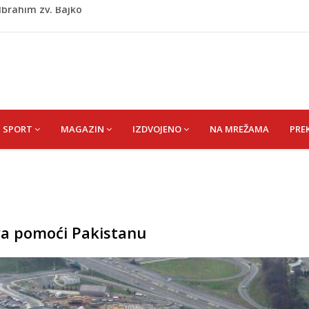
kiša
 zapošljavanje i očuvanje radnih mjesta
ti puše sve više: Treći su u cijeloj EU
 po najvećoj vrućini: Inspektori obilaze gradilišta
 Ibrahim zv. Bajko
SPORT
MAGAZIN
IZDVOJENO
NA MREŽAMA
PRE
ra pomoći Pakistanu