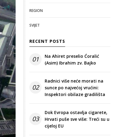
REGION
SVIJET
RECENT POSTS
Na Ahiret preselio Ćoralić
01
(Asim) Ibrahim zv. Bajko
Radnici više neće morati na
02
sunce po najvećoj vrućini:
Inspektori obilaze gradilišta
Dok Evropa ostavlja cigarete,
03
Hrvati puše sve više: Treći su u
cijeloj EU