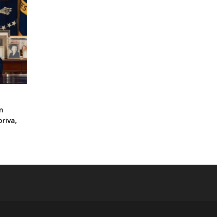
m
riva,