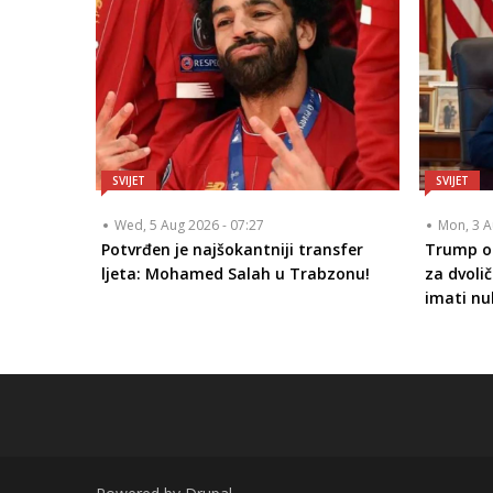
SVIJET
SVIJET
Wed, 5 Aug 2026 - 07:27
Mon, 3 A
Potvrđen je najšokantniji transfer
Trump op
ljeta: Mohamed Salah u Trabzonu!
za dvolič
imati nu