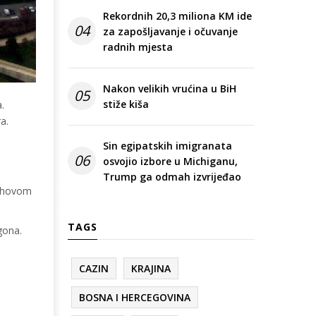
Rekordnih 20,3 miliona KM ide
04
za zapošljavanje i očuvanje
radnih mjesta
Nakon velikih vrućina u BiH
05
stiže kiša
.
a.
Sin egipatskih imigranata
06
osvojio izbore u Michiganu,
Trump ga odmah izvrijeđao
jihovom
TAGS
gona.
CAZIN
KRAJINA
BOSNA I HERCEGOVINA