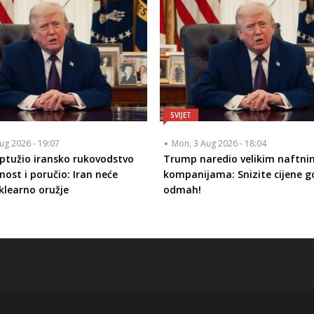
SVIJET
ug 2026 - 19:07
Mon, 3 Aug 2026 - 18:04
tužio iransko rukovodstvo
Trump naredio velikim naftni
nost i poručio: Iran neće
kompanijama: Snizite cijene go
klearno oružje
odmah!