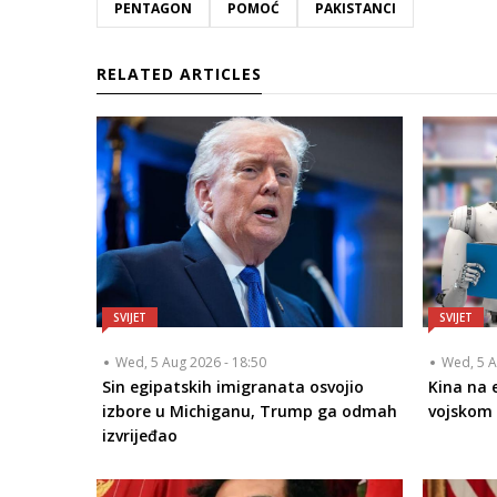
PENTAGON
POMOĆ
PAKISTANCI
RELATED ARTICLES
SVIJET
SVIJET
Wed, 5 Aug 2026 - 18:50
Wed, 5 A
Sin egipatskih imigranata osvojio
Kina na 
izbore u Michiganu, Trump ga odmah
vojskom 
izvrijeđao