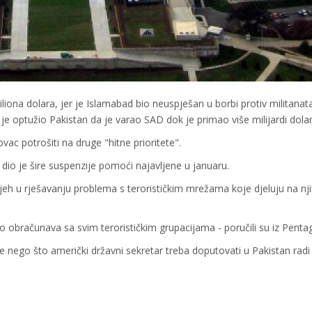
ona dolara, jer je Islamabad bio neuspješan u borbi protiv militanata
 optužio Pakistan da je varao SAD dok je primao više milijardi dolar
ac potrošiti na druge "hitne prioritete".
 dio je šire suspenzije pomoći najavljene u januaru.
spjeh u rješavanju problema s terorističkim mrežama koje djeluju na n
no obračunava sa svim terorističkim grupacijama - poručili su iz Penta
e nego što američki državni sekretar treba doputovati u Pakistan radi