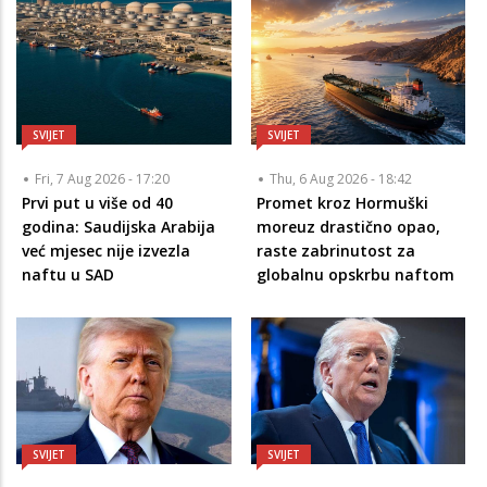
SVIJET
SVIJET
Fri, 7 Aug 2026 - 17:20
Thu, 6 Aug 2026 - 18:42
Prvi put u više od 40
Promet kroz Hormuški
godina: Saudijska Arabija
moreuz drastično opao,
već mjesec nije izvezla
raste zabrinutost za
naftu u SAD
globalnu opskrbu naftom
SVIJET
SVIJET