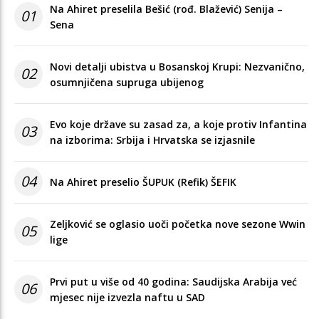
Na Ahiret preselila Bešić (rođ. Blažević) Senija –
01
Sena
Novi detalji ubistva u Bosanskoj Krupi: Nezvanično,
02
osumnjičena supruga ubijenog
Evo koje države su zasad za, a koje protiv Infantina
03
na izborima: Srbija i Hrvatska se izjasnile
04
Na Ahiret preselio ŠUPUK (Refik) ŠEFIK
Zeljković se oglasio uoči početka nove sezone Wwin
05
lige
Prvi put u više od 40 godina: Saudijska Arabija već
06
mjesec nije izvezla naftu u SAD