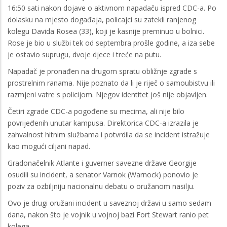
16:50 sati nakon dojave o aktivnom napadaču ispred CDC-a. Po
dolasku na mjesto događaja, policajci su zatekli ranjenog
kolegu Davida Rosea (33), koji je kasnije preminuo u bolnici.
Rose je bio u službi tek od septembra prošle godine, a iza sebe
je ostavio suprugu, dvoje djece i treće na putu.
Napadač je pronađen na drugom spratu obližnje zgrade s
prostrelnim ranama. Nije poznato da li je riječ o samoubistvu ili
razmjeni vatre s policijom. Njegov identitet još nije objavljen.
Četiri zgrade CDC-a pogođene su mecima, ali nije bilo
povrijeđenih unutar kampusa. Direktorica CDC-a izrazila je
zahvalnost hitnim službama i potvrdila da se incident istražuje
kao mogući ciljani napad.
Gradonačelnik Atlante i guverner savezne države Georgije
osudili su incident, a senator Varnok (Warnock) ponovio je
poziv za ozbiljniju nacionalnu debatu o oružanom nasilju.
Ovo je drugi oružani incident u saveznoj državi u samo sedam
dana, nakon što je vojnik u vojnoj bazi Fort Stewart ranio pet
kolega.