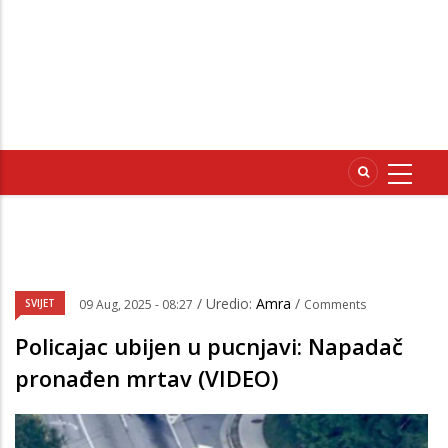
/ Uredio:
Amra
/
SVIJET
09 Aug, 2025 - 08:27
Comments
Policajac ubijen u pucnjavi: Napadač
pronađen mrtav (VIDEO)