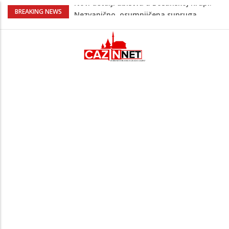
Na Ahiret preselila Bešić (rođ. Blažević)
BREAKING NEWS
Senija – Sena
Na Ahiret preselio ŠUPUK (Refik) ŠEFIK
Evo koje države su zasad za, a koje
protiv Infantina na izborima: Srbija i
Hrvatska se izjasnile
Majka Izeta Nanića progovorila nakon
obilježavanja godišnjice: "Doživjela sam
poniženje na mjestu gdje se odaje
počast mom sinu"
Novi detalji ubistva u Bosanskoj Krupi:
Nezvanično, osumnjičena supruga
ubijenog