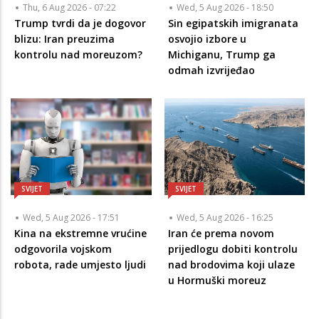
Thu, 6 Aug 2026 - 07:22
Wed, 5 Aug 2026 - 18:50
Trump tvrdi da je dogovor
Sin egipatskih imigranata
blizu: Iran preuzima
osvojio izbore u
kontrolu nad moreuzom?
Michiganu, Trump ga
odmah izvrijeđao
SVIJET
SVIJET
Wed, 5 Aug 2026 - 17:51
Wed, 5 Aug 2026 - 16:25
Kina na ekstremne vrućine
Iran će prema novom
odgovorila vojskom
prijedlogu dobiti kontrolu
robota, rade umjesto ljudi
nad brodovima koji ulaze
u Hormuški moreuz