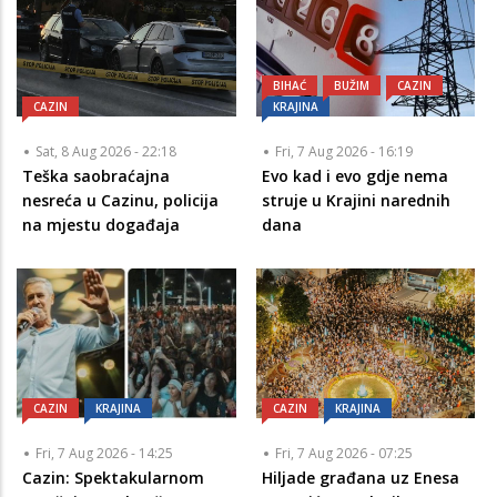
BIHAĆ
BUŽIM
CAZIN
CAZIN
KRAJINA
Sat, 8 Aug 2026 - 22:18
Fri, 7 Aug 2026 - 16:19
Teška saobraćajna
Evo kad i evo gdje nema
nesreća u Cazinu, policija
struje u Krajini narednih
na mjestu događaja
dana
CAZIN
KRAJINA
CAZIN
KRAJINA
Fri, 7 Aug 2026 - 14:25
Fri, 7 Aug 2026 - 07:25
Cazin: Spektakularnom
Hiljade građana uz Enesa