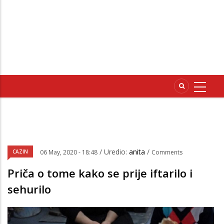
/ Uredio:
anita
/
CAZIN
06 May, 2020 - 18:48
Comments
Priča o tome kako se prije iftarilo i
sehurilo