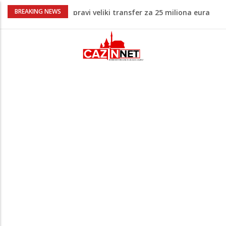
Psihijatrica: Ovo je greška koju većina
BREAKING NEWS
roditelja radi dok razgovara s
tinejdžerima
Ankara ograničava prolaz brodova kroz
Crno more zbog sve većih sigurnosnih
rizika
Na Ahiret preselila Tahirović (rođ.
Ćoralić) Alije
FIFA stala u odbranu Infantina nakon
skandala sa ljubavnicom
Potvrda i iz kluba: Dženan Pejčinović
pravi veliki transfer za 25 miliona eura