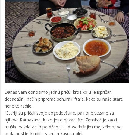
Danas vam donosimo jednu priču, kroz koju je ispričan
dosadašnji način pripreme sehura i iftara, kako su naše stare
nene to radile.
"Stariji su pričali svoje dogodovštine, pa i one vezane za
njihove Ramazane, kako je to nekad išlo. Ženskać je kao i
muško vazda visilo po džamiji ili dosadašnjim mejtafima, pa
onda poslije ikindije zavrni rukave i opleti.