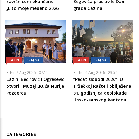
završnicom okončano
Begovića proslavile Dan
„Lito moje medeno 2026“
grada Cazina
CAZIN
KRAJINA
CAZIN
KRAJINA
Fri, 7 Aug 2026 - 07:11
Thu, 6 Aug 2026 - 23:54
Cazin: Bećirović i Ogrešević
“Pečat slobodi 2026”: U
otvorili Muzej „Kuća Nurije
Tržačkoj Rašteli obilježena
Pozderca“
31. godišnjica deblokade
Unsko-sanskog kantona
CATEGORIES