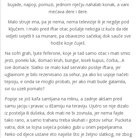
bujade, napoji, pomuzi, jednom riječju nahalati konak, a vani
mećava dere i dere.
Malo struje ima, pa je nema, nema televizije ili je negdje pod
ključem. I malo pred iftar otac pošalje nekoga iz kuće da ide
vidjeti svijetli li sa munare, pa obavezno sačekaj dok sauče sve
hodže koje čuješ.
Na sofri grah, ljute feferone, koje je tad samo otac i mati smio
jesti, poneki luk, domaći kruh, bungur, kiseli kupus, čorba,...A
sve domaće. Slatko se malo kad serviralo poslije iftara, jer
uglavnom je bilo rezervisano za sehur, pa ako ko uspije načeti
tepsiju, e onda se moglo probati, jer ako mati bude galamila,
svi su uzeli pomalo?
Popije se još kafa samljana na mlinu, a zadnje akšam pred
samu jaciju i pravac u džamiju na teraviju. Ujutro se nije dizalo
iz postelja ili dušeka, dok mati ne bi zovnula, jer nema fajde
tako rano, a samo trahanu treba skuhati i gotov sehur. Pucketa
vatra, dok se lojna svijeća polako gubi u onim pepeljarama.
Neko od djece ustane eto najviše što je željno slatkog, ne zbog