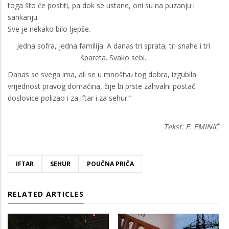
toga što će postiti, pa dok se ustane, oni su na puzanju i
sankanju.
Sve je nekako bilo ljepše.
Jedna sofra, jedna familija. A danas tri sprata, tri snahe i tri
špareta. Svako sebi.
Danas se svega ima, ali se u mnoštvu tog dobra, izgubila
vrijednost pravog domaćina, čije bi prste zahvalni postač
doslovice polizao i za iftar i za sehur."
Tekst: E. EMINIĆ
IFTAR
SEHUR
POUČNA PRIČA
RELATED ARTICLES