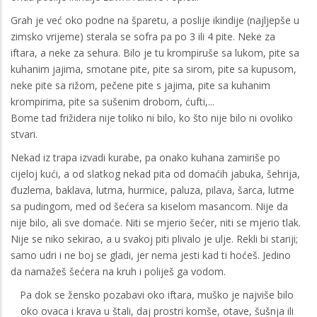
Grah je već oko podne na šparetu, a poslije ikindije (najljepše u
zimsko vrijeme) sterala se sofra pa po 3 ili 4 pite. Neke za
iftara, a neke za sehura. Bilo je tu krompiruše sa lukom, pite sa
kuhanim jajima, smotane pite, pite sa sirom, pite sa kupusom,
neke pite sa rižom, pečene pite s jajima, pite sa kuhanim
krompirima, pite sa sušenim drobom, ćufti,...
Bome tad frižidera nije toliko ni bilo, ko što nije bilo ni ovoliko
stvari.
Nekad iz trapa izvadi kurabe, pa onako kuhana zamiriše po
cijeloj kući, a od slatkog nekad pita od domaćih jabuka, šehrija,
đuzlema, baklava, lutma, hurmice, paluza, pilava, šarca, lutme
sa pudingom, med od šećera sa kiselom masancom. Nije da
nije bilo, ali sve domaće. Niti se mjerio šećer, niti se mjerio tlak.
Nije se niko sekirao, a u svakoj piti plivalo je ulje. Rekli bi stariji;
samo udri i ne boj se gladi, jer nema jesti kad ti hoćeš. Jedino
da namažeš šećera na kruh i poliješ ga vodom.
Pa dok se žensko pozabavi oko iftara, muško je najviše bilo
oko ovaca i krava u štali, daj prostri komše, otave, šušnja ili