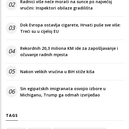
Radnici više neće morati na sunce po najvećoj
02
vrućini: Inspektori obilaze gradilišta
Dok Evropa ostavlja cigarete, Hrvati puše sve više:
03
Treći su u cijeloj EU
Rekordnih 20,3 miliona KM ide za zapošljavanje i
04
očuvanje radnih mjesta
05
Nakon velikih vrućina u BiH stiže kiša
Sin egipatskih imigranata osvojio izbore u
06
Michiganu, Trump ga odmah izvrijeđao
TAGS