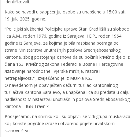
identifikovali.
Kako se navodi u saopćenju, osobe su uhapšene u 15:00 sati,
19. jula 2025. godine.
“Policijski službenici Policijske uprave Stari Grad lišili su slobode
lica A.M., rođen 1976. godine iz Sarajeva, i E.P., rođen 1964.
godine iz Sarajeva, za kojima je bila raspisana potraga od
strane Ministarstva unutrašnjih poslova Srednjebosanskog
kantona, zbog postojanja osnova da su počinili krivično djelo iz
člana 163. Krivičnog zakona Federacije Bosne i Hercegovine
/izazivanje narodnosne i vjerske mržnje, razora i
netrepeljivosti/”, izviješćeno je iz MUP-a KS..
O navedenom je obaviješten dežurni tužilac Kantonalnog
tužilaštva Kantona Sarajevo, a uhapšena lica su predata u dalju
nadležnost Ministarstvu unutrašnjih poslova Srednjebosanskog
kantona – IGB Travnik.
Podsjećamo, na snimku koji su objavili se vidi grupa muškaraca
koji koriste pogrdne izraze i otvoreno prijete hrvatskom
stanovništvu.