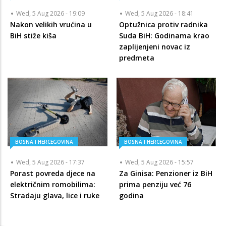
Wed, 5 Aug 2026 - 19:09
Wed, 5 Aug 2026 - 18:41
Nakon velikih vrućina u
Optužnica protiv radnika
BiH stiže kiša
Suda BiH: Godinama krao
zaplijenjeni novac iz
predmeta
BOSNA I HERCEGOVINA
BOSNA I HERCEGOVINA
Wed, 5 Aug 2026 - 17:37
Wed, 5 Aug 2026 - 15:57
Porast povreda djece na
Za Ginisa: Penzioner iz BiH
električnim romobilima:
prima penziju već 76
Stradaju glava, lice i ruke
godina