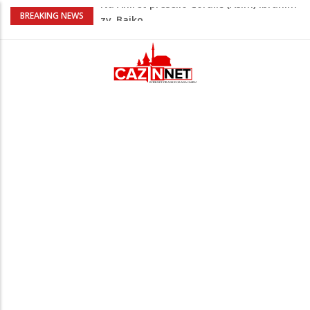
Nakon velikih vrućina u BiH stiže kiša
BREAKING NEWS
Rekordnih 20,3 miliona KM ide za
zapošljavanje i očuvanje radnih mjesta
Dok Evropa ostavlja cigarete, Hrvati
puše sve više: Treći su u cijeloj EU
Radnici više neće morati na sunce po
najvećoj vrućini: Inspektori obilaze
gradilišta
Na Ahiret preselio Ćoralić (Asim) Ibrahim
zv. Bajko