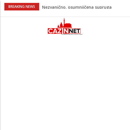
Na Ahiret preselila Bešić (rođ. Blažević)
BREAKING NEWS
Senija – Sena
Na Ahiret preselio ŠUPUK (Refik) ŠEFIK
Evo koje države su zasad za, a koje
protiv Infantina na izborima: Srbija i
Hrvatska se izjasnile
Majka Izeta Nanića progovorila nakon
obilježavanja godišnjice: "Doživjela sam
poniženje na mjestu gdje se odaje
počast mom sinu"
Novi detalji ubistva u Bosanskoj Krupi:
Nezvanično, osumnjičena supruga
ubijenog