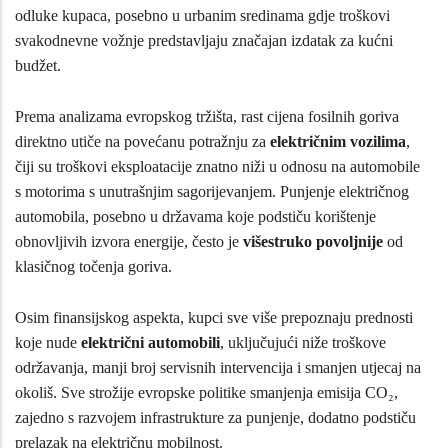
odluke kupaca, posebno u urbanim sredinama gdje troškovi
svakodnevne vožnje predstavljaju značajan izdatak za kućni
budžet.
Prema analizama evropskog tržišta, rast cijena fosilnih goriva
direktno utiče na povećanu potražnju za
električnim vozilima
,
čiji su troškovi eksploatacije znatno niži u odnosu na automobile
s motorima s unutrašnjim sagorijevanjem. Punjenje električnog
automobila, posebno u državama koje podstiču korištenje
obnovljivih izvora energije, često je
višestruko povoljnije
od
klasičnog točenja goriva.
Osim finansijskog aspekta, kupci sve više prepoznaju prednosti
koje nude
električni automobili
, uključujući niže troškove
održavanja, manji broj servisnih intervencija i smanjen utjecaj na
okoliš. Sve strožije evropske politike smanjenja emisija CO₂,
zajedno s razvojem infrastrukture za punjenje, dodatno podstiču
prelazak na električnu mobilnost.