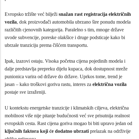
Evropsko tržište već bilježi
snažan rast registracija električnih
vozila
, dok proizvođači automobila ubrzano šire ponudu modela
različitih cjenovnih kategorija. Paralelno s tim, mnoge države
uvode subvencije, poreske olakšice i druge podsticaje kako bi
ubrzale tranziciju prema čišćem transportu.
Ipak, izazovi ostaju. Visoka početna cijena pojedinih modela i
dalje predstavlja prepreku dijelu kupaca, dok dostupnost mreže
punionica varira od države do države. Uprkos tome, trend je
jasan – kako troškovi goriva rastu, interes za
električna vozila
postaje sve izraženiji.
U kontekstu energetske tranzicije i klimatskih ciljeva, električna
mobilnost više nije pitanje budućnosti već sve prisutnija realnost
evropskih cesta. Rast cijena goriva mogao bi biti upravo jedan od
ključnih faktora koji će dodatno ubrzati
prelazak na održivije
oblike prijevoza.