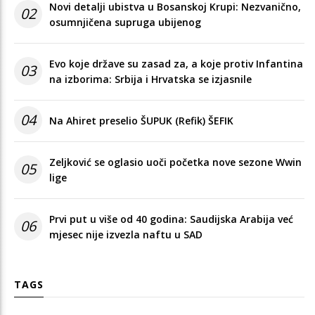
Novi detalji ubistva u Bosanskoj Krupi: Nezvanično,
02
osumnjičena supruga ubijenog
Evo koje države su zasad za, a koje protiv Infantina
03
na izborima: Srbija i Hrvatska se izjasnile
04
Na Ahiret preselio ŠUPUK (Refik) ŠEFIK
Zeljković se oglasio uoči početka nove sezone Wwin
05
lige
Prvi put u više od 40 godina: Saudijska Arabija već
06
mjesec nije izvezla naftu u SAD
TAGS