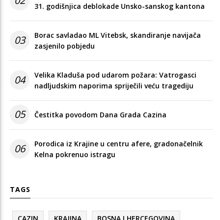
02
31. godišnjica deblokade Unsko-sanskog kantona
Borac savladao ML Vitebsk, skandiranje navijača
03
zasjenilo pobjedu
Velika Kladuša pod udarom požara: Vatrogasci
04
nadljudskim naporima spriječili veću tragediju
05
Čestitka povodom Dana Grada Cazina
Porodica iz Krajine u centru afere, gradonačelnik
06
Kelna pokrenuo istragu
TAGS
CAZIN
KRAJINA
BOSNA I HERCEGOVINA