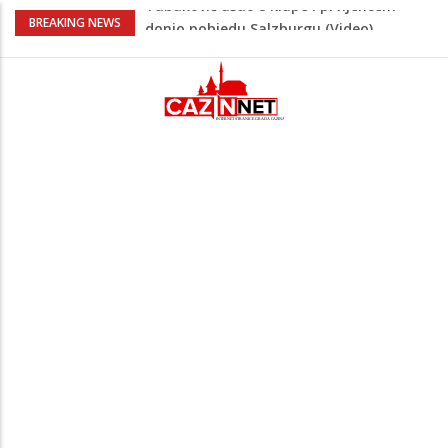
“Pečat slobodi 2026”: U Tržačkoj Rašteli
BREAKING NEWS
obilježena 31. godišnjica deblokade
Unsko-sanskog kantona
Porodica iz Krajine u centru afere,
gradonačelnik Kelna pokrenuo istragu
Čestitka povodom Dana Grada Cazina
Velika Kladuša pod udarom požara:
Vatrogasci nadljudskim naporima
spriječili veću tragediju
Tabaković ušao s klupe i prvijencem
donio pobjedu Salzburgu (Video)