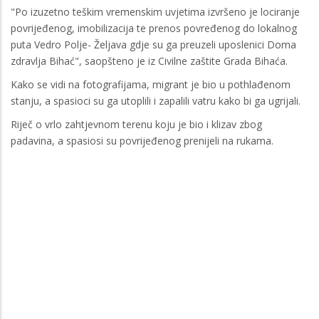
"Po izuzetno teškim vremenskim uvjetima izvršeno je lociranje
povrijeđenog, imobilizacija te prenos povređenog do lokalnog
puta Vedro Polje- Željava gdje su ga preuzeli uposlenici Doma
zdravlja Bihać", saopšteno je iz Civilne zaštite Grada Bihaća.
Kako se vidi na fotografijama, migrant je bio u pothlađenom
stanju, a spasioci su ga utoplili i zapalili vatru kako bi ga ugrijali.
Riječ o vrlo zahtjevnom terenu koju je bio i klizav zbog
padavina, a spasiosi su povrijeđenog prenijeli na rukama.