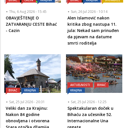
Thu, 6 Aug 2026 - 15:45
Sun, 26 Jul 2026 - 10:14
OBAVJEŠTENJE O
Alen Islamović nakon
ZATVARANJU CESTE Bihać
kritika zbog nastupa 11.
- Cazin
jula: Nekad sam prinuđen
da pjevam na datume
smrti roditelja
AKTUELNOSTI
BIHAĆ
BIHAĆ
KRAJINA
KRAJINA
Sat, 25 Jul 2026 - 20:31
Sat, 25 Jul 2026 - 12:25
Veliki dan za Krajinu:
Spektakularan doček u
Nakon 84 godine
Bihaću za učesnike 52.
obnovljena i otvorena
Internacionalne Una
Stara otočka džamija
regate