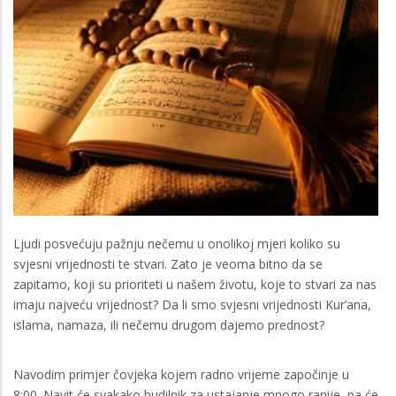
Ljudi posvećuju pažnju nečemu u onolikoj mjeri koliko su
svjesni vrijednosti te stvari. Zato je veoma bitno da se
zapitamo, koji su prioriteti u našem životu, koje to stvari za nas
imaju najveću vrijednost? Da li smo svjesni vrijednosti Kur’ana,
islama, namaza, ili nečemu drugom dajemo prednost?
Navodim primjer čovjeka kojem radno vrijeme započinje u
8:00. Navit će svakako budilnik za ustajanje mnogo ranije, pa će