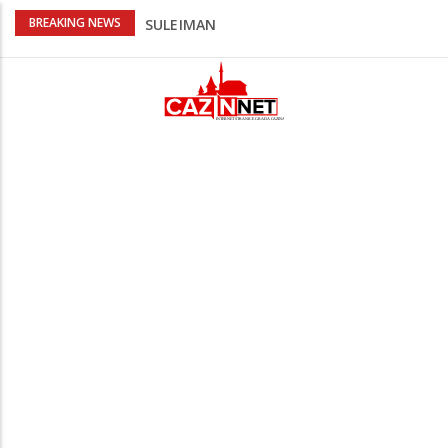
Kafa, umjetnost i Alajbegović: Juventus
BREAKING NEWS
objavio spektakularan video
Poznat termin dženaze NADAREVIĆ
ŠEFIKU
Na Ahiret preselila SAMARDŽIĆ (rođ.
Čizmić) AJIŠA
Na Ahiret preselila DERVIŠEVIĆ (rođ.
ALIČAJIĆ) MINE
Na Ahiret preselio ĆORALIĆ (Mahmut)
SULEJMAN