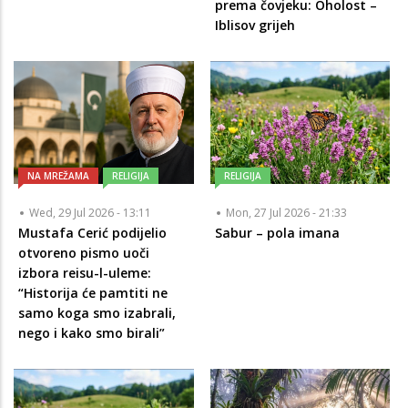
prema čovjeku: Oholost –
Iblisov grijeh
NA MREŽAMA
RELIGIJA
RELIGIJA
Wed, 29 Jul 2026 - 13:11
Mon, 27 Jul 2026 - 21:33
Mustafa Cerić podijelio
Sabur – pola imana
otvoreno pismo uoči
izbora reisu-l-uleme:
“Historija će pamtiti ne
samo koga smo izabrali,
nego i kako smo birali”