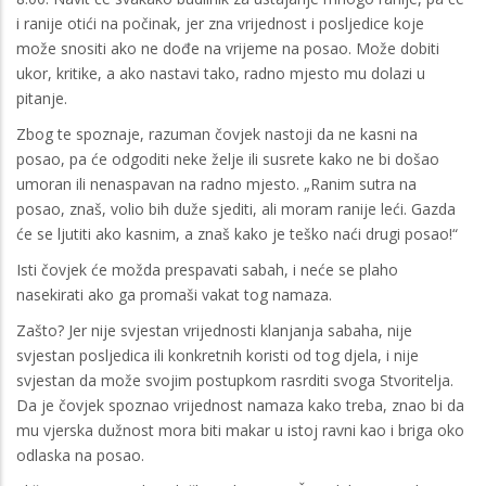
i ranije otići na počinak, jer zna vrijednost i posljedice koje
može snositi ako ne dođe na vrijeme na posao. Može dobiti
ukor, kritike, a ako nastavi tako, radno mjesto mu dolazi u
pitanje.
Zbog te spoznaje, razuman čovjek nastoji da ne kasni na
posao, pa će odgoditi neke želje ili susrete kako ne bi došao
umoran ili nenaspavan na radno mjesto. „Ranim sutra na
posao, znaš, volio bih duže sjediti, ali moram ranije leći. Gazda
će se ljutiti ako kasnim, a znaš kako je teško naći drugi posao!“
Isti čovjek će možda prespavati sabah, i neće se plaho
nasekirati ako ga promaši vakat tog namaza.
Zašto? Jer nije svjestan vrijednosti klanjanja sabaha, nije
svjestan posljedica ili konkretnih koristi od tog djela, i nije
svjestan da može svojim postupkom rasrditi svoga Stvoritelja.
Da je čovjek spoznao vrijednost namaza kako treba, znao bi da
mu vjerska dužnost mora biti makar u istoj ravni kao i briga oko
odlaska na posao.