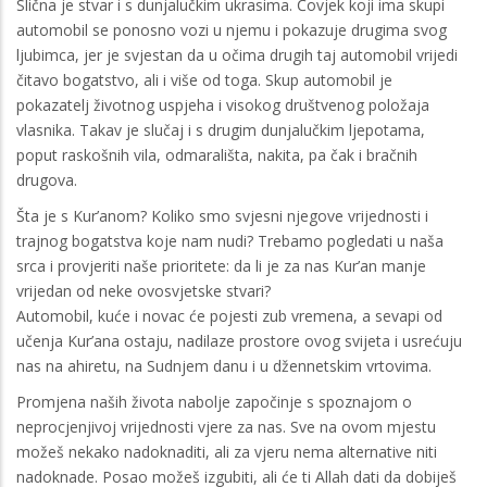
Slična je stvar i s dunjalučkim ukrasima. Čovjek koji ima skupi
automobil se ponosno vozi u njemu i pokazuje drugima svog
ljubimca, jer je svjestan da u očima drugih taj automobil vrijedi
čitavo bogatstvo, ali i više od toga. Skup automobil je
pokazatelj životnog uspjeha i visokog društvenog položaja
vlasnika. Takav je slučaj i s drugim dunjalučkim ljepotama,
poput raskošnih vila, odmarališta, nakita, pa čak i bračnih
drugova.
Šta je s Kur’anom? Koliko smo svjesni njegove vrijednosti i
trajnog bogatstva koje nam nudi? Trebamo pogledati u naša
srca i provjeriti naše prioritete: da li je za nas Kur’an manje
vrijedan od neke ovosvjetske stvari?
Automobil, kuće i novac će pojesti zub vremena, a sevapi od
učenja Kur’ana ostaju, nadilaze prostore ovog svijeta i usrećuju
nas na ahiretu, na Sudnjem danu i u džennetskim vrtovima.
Promjena naših života nabolje započinje s spoznajom o
neprocjenjivoj vrijednosti vjere za nas. Sve na ovom mjestu
možeš nekako nadoknaditi, ali za vjeru nema alternative niti
nadoknade. Posao možeš izgubiti, ali će ti Allah dati da dobiješ