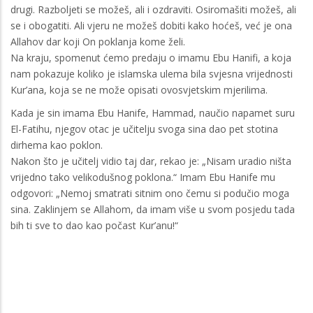
drugi. Razboljeti se možeš, ali i ozdraviti. Osiromašiti možeš, ali
se i obogatiti. Ali vjeru ne možeš dobiti kako hoćeš, već je ona
Allahov dar koji On poklanja kome želi.
Na kraju, spomenut ćemo predaju o imamu Ebu Hanifi, a koja
nam pokazuje koliko je islamska ulema bila svjesna vrijednosti
Kur’ana, koja se ne može opisati ovosvjetskim mjerilima.
Kada je sin imama Ebu Hanife, Hammad, naučio napamet suru
El-Fatihu, njegov otac je učitelju svoga sina dao pet stotina
dirhema kao poklon.
Nakon što je učitelj vidio taj dar, rekao je: „Nisam uradio ništa
vrijedno tako velikodušnog poklona.“ Imam Ebu Hanife mu
odgovori: „Nemoj smatrati sitnim ono čemu si podučio moga
sina. Zaklinjem se Allahom, da imam više u svom posjedu tada
bih ti sve to dao kao počast Kur’anu!“