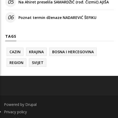
05
Na Ahiret preselila SAMARDŽIĆ (rođ. Čizmić) AJIŠA
06
Poznat termin dženaze NADAREVIĆ ŠEFIKU
TAGS
CAZIN
KRAJINA
BOSNA I HERCEGOVINA
REGION
SVIJET
Powered by
Drupal
FOOTER
Privacy policy