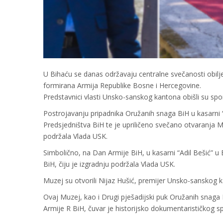
U Bihaću se danas održavaju centralne svečanosti obilj
formirana Armija Republike Bosne i Hercegovine.
Predstavnici vlasti Unsko-sanskog kantona obišli su spom
Postrojavanju pripadnika Oružanih snaga BiH u kasarni “
Predsjedništva BiH te je upriličeno svečano otvaranja 
podržala Vlada USK.
Simbolično, na Dan Armije BiH, u kasarni “Adil Bešić”
BiH, čiju je izgradnju podržala Vlada USK.
Muzej su otvorili Nijaz Hušić, premijer Unsko-sanskog k
Ovaj Muzej, kao i Drugi pješadijski puk Oružanih snaga B
Armije R BiH, čuvar je historijsko dokumentarističkog s