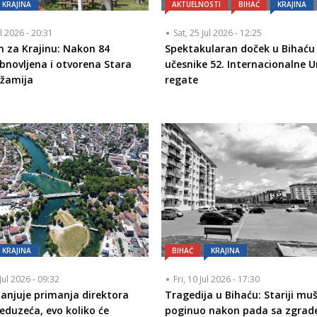
KRAJINA
AKTUELNOSTI
BIHAĆ
KRAJINA
ul 2026 - 20:31
Sat, 25 Jul 2026 - 12:25
an za Krajinu: Nakon 84
Spektakularan doček u Bihaću
bnovljena i otvorena Stara
učesnike 52. Internacionalne 
džamija
regate
KRAJINA
BIHAĆ
KRAJINA
Jul 2026 - 09:32
Fri, 10 Jul 2026 - 17:30
anjuje primanja direktora
Tragedija u Bihaću: Stariji mu
reduzeća, evo koliko će
poginuo nakon pada sa zgrad