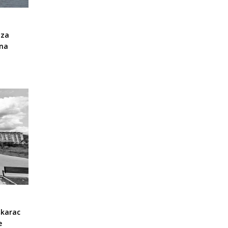
 za
Una
škarac
e