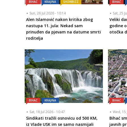
BIHAĆ
KRAJINA
SHOWBIZZ
BIHAĆ
Sun, 26 Jul 2026 - 10:14
Sat, 25 J
Alen Islamović nakon kritika zbog
Veliki d
nastupa 11. jula: Nekad sam
godine o
prinuđen da pjevam na datume smrti
otočka 
roditelja
BIHAĆ
KRAJINA
BIHAĆ
Sat, 18 Jul 2026 - 10:47
Wed, 15 
Sindikati tražili osnovicu od 500 KM,
Bihać sm
iz Vlade USK im se samo nasmijali
javnih p