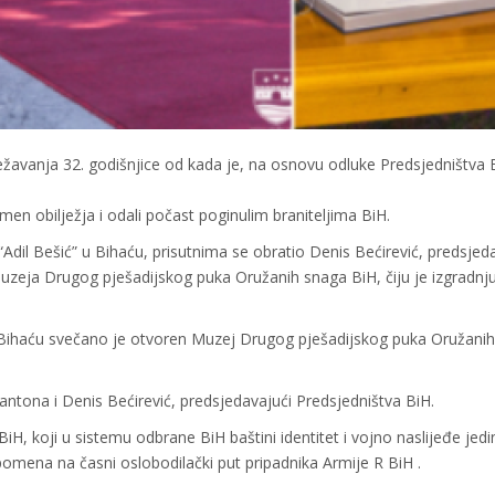
ežavanja 32. godišnjice od kada je, na osnovu odluke Predsjedništva 
en obilježja i odali počast poginulim braniteljima BiH.
Adil Bešić” u Bihaću, prisutnima se obratio Denis Bećirević, predsjed
Muzeja Drugog pješadijskog puka Oružanih snaga BiH, čiju je izgradnj
 u Bihaću svečano je otvoren Muzej Drugog pješadijskog puka Oružani
antona i Denis Bećirević, predsjedavajući Predsjedništva BiH.
iH, koji u sistemu odbrane BiH baštini identitet i vojno naslijeđe jedi
pomena na časni oslobodilački put pripadnika Armije R BiH .