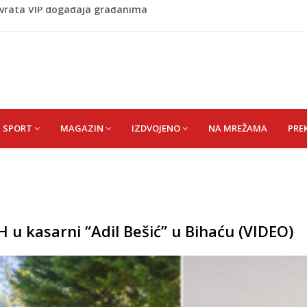
 1 kolu Premijer lige BiH
Budvi nakon kultnog zamaha nogom: "Nisi bio na njenom
(HUSEIN) HUSEIN-BEKTAŠ
 vrata VIP događaja građanima
SPORT
MAGAZIN
IZDVOJENO
NA MREŽAMA
PRE
 u kasarni “Adil Bešić” u Bihaću (VIDEO)