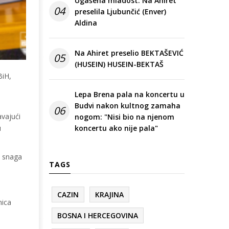
Ugašena mladost: Na Ahiret
04
preselila Ljubunčić (Enver)
Aldina
Na Ahiret preselio BEKTAŠEVIĆ
05
(HUSEIN) HUSEIN-BEKTAŠ
BiH,
Lepa Brena pala na koncertu u
Budvi nakon kultnog zamaha
06
avajući
nogom: "Nisi bio na njenom
u
koncertu ako nije pala"
h snaga
TAGS
CAZIN
KRAJINA
nica
BOSNA I HERCEGOVINA