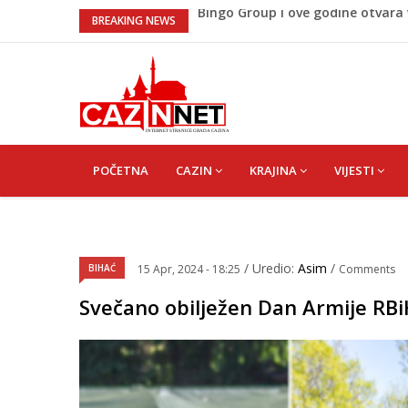
Sarajevo ipak u Mostaru igra
BREAKING NEWS
Čeferin odredio ko dijeli pravdu u
Lepa Brena pala na koncertu u 
koncertu ako nije pala"
Na Ahiret preselio BEKTAŠEVIĆ 
Bingo Group i ove godine otvara
MAIN
NAVIGATION
POČETNA
CAZIN
KRAJINA
VIJESTI
/ Uredio:
Asim
/
BIHAĆ
15 Apr, 2024 - 18:25
Comments
Svečano obilježen Dan Armije RBiH