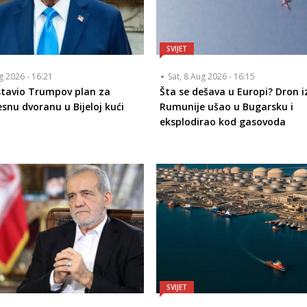
SVIJET
ug 2026 - 16:21
Sat, 8 Aug 2026 - 16:15
tavio Trumpov plan za
Šta se dešava u Europi? Dron i
esnu dvoranu u Bijeloj kući
Rumunije ušao u Bugarsku i
eksplodirao kod gasovoda
SVIJET