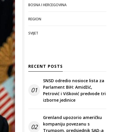
BOSNA I HERCEGOVINA
REGION
SVIJET
RECENT POSTS
SNSD odredio nosioce lista za
Parlament BiH: Amidžić,
01
Petrović i Višković predvode tri
izborne jedinice
Grenland upozorio američku
kompaniju povezanu s
02
Trumpom, predsjednik SAD-a