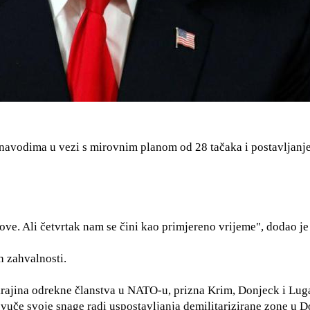
o navodima u vezi s mirovnim planom od 28 tačaka i postavljan
ove. Ali četvrtak nam se čini kao primjereno vrijeme", dodao j
 zahvalnosti.
krajina odrekne članstva u NATO-u, prizna Krim, Donjeck i Lu
ovuče svoje snage radi uspostavljanja demilitarizirane zone u 