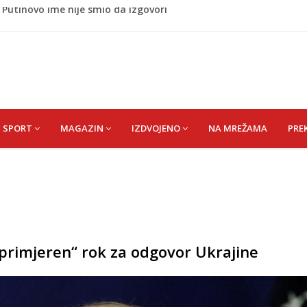
 Rumunije ušao u Bugarsku i eksplodirao kod gasovoda
m dnu Save, podsjećaju na ljudske
liku plesnu dvoranu u Bijeloj kući
paniju povezanu s Trumpom, predsjednik SAD-a uputio
 Putinovo ime nije smio da izgovori
SPORT
MAGAZIN
IZDVOJENO
NA MREŽAMA
PRE
primjeren“ rok za odgovor Ukrajine