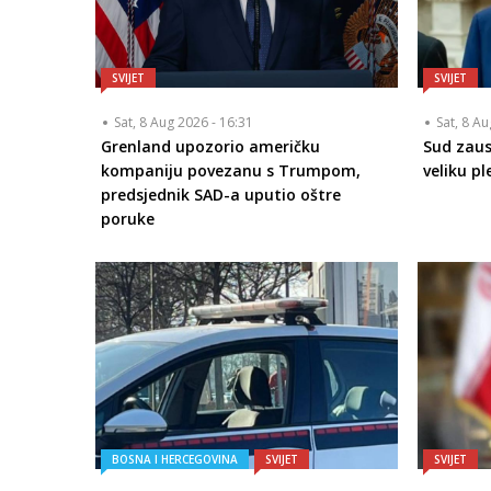
SVIJET
SVIJET
Sat, 8 Aug 2026 - 16:31
Sat, 8 A
Grenland upozorio američku
Sud zaus
kompaniju povezanu s Trumpom,
veliku pl
predsjednik SAD-a uputio oštre
poruke
BOSNA I HERCEGOVINA
SVIJET
SVIJET