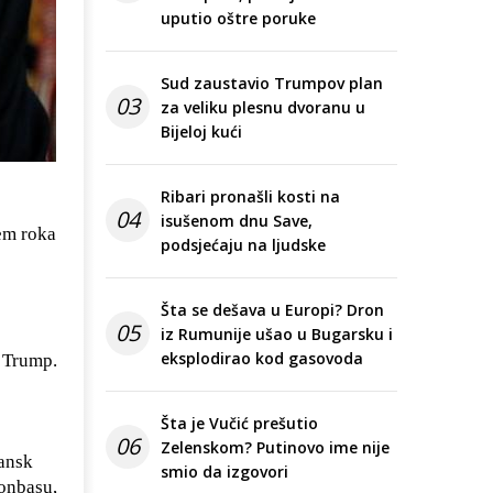
uputio oštre poruke
Sud zaustavio Trumpov plan
03
za veliku plesnu dvoranu u
Bijeloj kući
Ribari pronašli kosti na
04
isušenom dnu Save,
jem roka
podsjećaju na ljudske
Šta se dešava u Europi? Dron
05
iz Rumunije ušao u Bugarsku i
eksplodirao kod gasovoda
e Trump.
Šta je Vučić prešutio
06
Zelenskom? Putinovo ime nije
gansk
smio da izgovori
Donbasu,